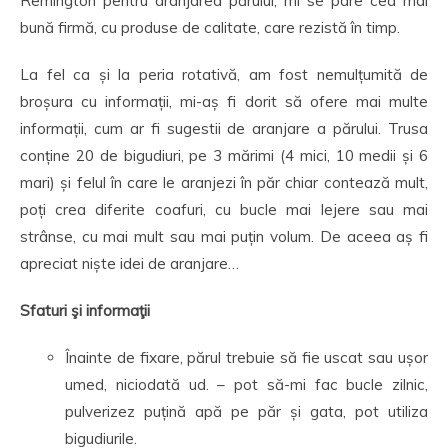
Remington pentru aranjarea părului, mi se pare cea mai
bună firmă, cu produse de calitate, care rezistă în timp.
La fel ca și la peria rotativă, am fost nemulțumită de
broșura cu informații, mi-aș fi dorit să ofere mai multe
informații, cum ar fi sugestii de aranjare a părului. Trusa
conține 20 de bigudiuri, pe 3 mărimi (4 mici, 10 medii și 6
mari) și felul în care le aranjezi în păr chiar contează mult,
poți crea diferite coafuri, cu bucle mai lejere sau mai
strânse, cu mai mult sau mai puțin volum. De aceea aș fi
apreciat niște idei de aranjare…
Sfaturi şi informaţii
Înainte de fixare, părul trebuie să fie uscat sau ușor
umed, niciodată ud. – pot să-mi fac bucle zilnic,
pulverizez puțină apă pe păr și gata, pot utiliza
bigudiurile.