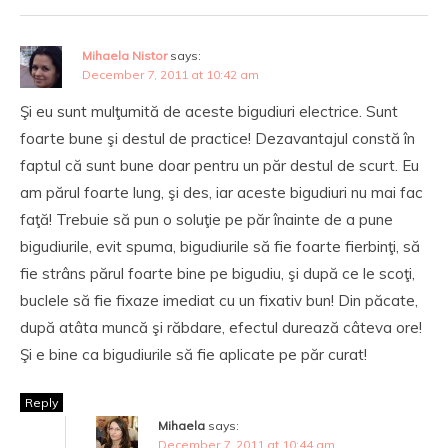
Mihaela Nistor
says:
December 7, 2011 at 10:42 am
Şi eu sunt mulţumită de aceste bigudiuri electrice. Sunt
foarte bune şi destul de practice! Dezavantajul constă în
faptul că sunt bune doar pentru un păr destul de scurt. Eu
am părul foarte lung, şi des, iar aceste bigudiuri nu mai fac
faţă! Trebuie să pun o soluţie pe păr înainte de a pune
bigudiurile, evit spuma, bigudiurile să fie foarte fierbinţi, să
fie strâns părul foarte bine pe bigudiu, şi după ce le scoţi,
buclele să fie fixaze imediat cu un fixativ bun! Din păcate,
după atâta muncă şi răbdare, efectul durează câteva ore!
Şi e bine ca bigudiurile să fie aplicate pe păr curat!
Reply
Mihaela
says:
December 7, 2011 at 10:44 am