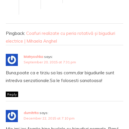
Pingback:
Coafuri realizate cu peria rotativă și bigudiuri
electrice | Mihaela Anghel
Matryoshka
says:
September 20, 2015 at 7:31 pm
Buna,poate ca e tirziu sa las comm,dar bigudiurile sunt
intredva senzationale.Sa le folosesti sanatoasa!
Reply
dumitrita
says:
December 22, 2015 at 7:10 pm
Mie imi ies foarte bine buclele cu bigudiuri normale .Parul