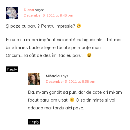
Diana
says:
December 5, 2011 at 8:45 pm
Și poze cu părul? Pentru impresie?
Eu una nu m-am împăcat niciodată cu bigudiurile… tot mai
bine îmi ies buclele lejere făcute pe moațe mari.
Oricum… la cât de des îmi fac eu părul…
Reply
Mihaela
says:
December 5, 2011 at 8:58 pm
Da, m-am gandit sa pun, dar de cate ori mi-am
facut parul am uitat.
O sa tin minte si voi
adauga mai tarziu aici poze.
Reply