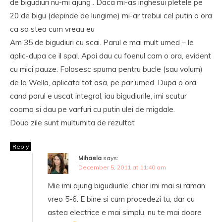
de bigudiuri nu-mi ajung . Daca mi-as inghesui pletele pe
20 de bigu (depinde de lungime) mi-ar trebui cel putin o ora
ca sa stea cum vreau eu
Am 35 de bigudiuri cu scai. Parul e mai mult umed – le
aplic-dupa ce il spal. Apoi dau cu foenul cam o ora, evident
cu mici pauze. Folosesc spuma pentru bucle (sau volum)
de la Wella, aplicata tot asa, pe par umed. Dupa o ora
cand parul e uscat integral, iau bigudiurile, imi scutur
coama si dau pe varfuri cu putin ulei de migdale.
Doua zile sunt multumita de rezultat
Reply
Mihaela
says:
December 5, 2011 at 11:40 am
Mie imi ajung bigudiurile, chiar imi mai si raman
vreo 5-6. E bine si cum procedezi tu, dar cu
astea electrice e mai simplu, nu te mai doare