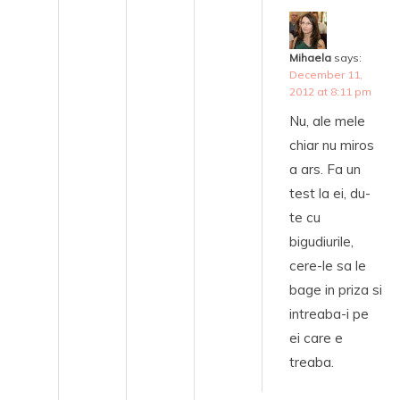
Mihaela
says:
December 11,
2012 at 8:11 pm
Nu, ale mele
chiar nu miros
a ars. Fa un
test la ei, du-
te cu
bigudiurile,
cere-le sa le
bage in priza si
intreaba-i pe
ei care e
treaba.