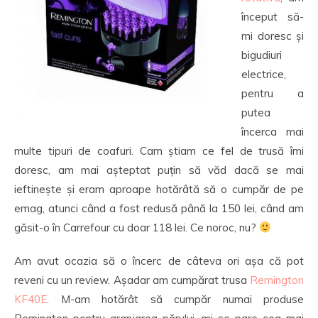
început să-
mi doresc și
bigudiuri
electrice,
pentru a
putea
încerca mai
multe tipuri de coafuri. Cam știam ce fel de trusă îmi
doresc, am mai așteptat puțin să văd dacă se mai
ieftinește și eram aproape hotărâtă să o cumpăr de pe
emag, atunci când a fost redusă până la 150 lei, când am
găsit-o în Carrefour cu doar 118 lei. Ce noroc, nu?
Am avut ocazia să o încerc de câteva ori așa că pot
reveni cu un review. Așadar am cumpărat trusa
Remington
KF40E
. M-am hotărât să cumpăr numai produse