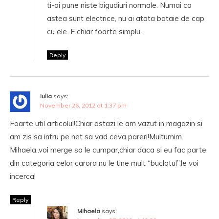
ti-ai pune niste bigudiuri normale. Numai ca
astea sunt electrice, nu ai atata bataie de cap
cu ele. E chiar foarte simplu.
Reply
Iulia
says:
November 26, 2012 at 1:37 pm
Foarte util articolul!Chiar astazi le am vazut in magazin si
am zis sa intru pe net sa vad ceva pareri!Multumim
Mihaela..voi merge sa le cumpar,chiar daca si eu fac parte
din categoria celor carora nu le tine mult “buclatul”,le voi
incerca!
Reply
Mihaela
says: