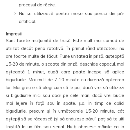
procesul de răcire.
Nu se utilizează pentru meșe sau peruci din păr
artificial.
Impresii
Sunt foarte mulțumită de trusă. Este mult mai comod de
utilizat decât peria rotativă. În primul rând utilizatorul nu
are foarte multe de făcut. Pune unitatea în priză, așteaptă
15-20 de minute, o scoate din priză, deschide capacul, mai
așteaptă 1 minut, după care poate începe să aplice
bigudiurile. Mai mult de 7-10 minute nu durează aplicarea
lor. Mai greu e să alegi cum să le pui, dacă vrei să utilizezi
și bigudiurile mici sau doar pe cele mari, dacă vrei bucle
mai lejere în față sau în spate, ș.a. În timp ce aplici
bigudiurile, precum și în următoarele 15-20 minute, cât
aștepți să se răcească (și să onduleze părul) poți să te uiți
liniștită la un film sau serial. Nu-ți obosesc mâinile ca la