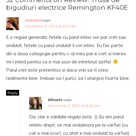
bigudiuri electrice Remington KF40E
addicted
says:
December 5, 2011 at 9:31 am
E o regula generala: fetele cu parul intins vor par cret sau
ondulat, fetele cu parul ondulat il vor intins. Eu fac parte
din a doua categogie pentru c-al meu par e cret si mereu
mi-l intind pentru ca e mai usor de intretinut astfel.
Parul cret este pretentios si daca vrei sa-ti stea
realmente bine, trebuie sa-l purici, sa-l aranjezi foarte bine.
Reply
Mihaela
says:
December 5, 2011 at 9:36 am
Da, clar e valabila regula asta. :)) Eu am parul
relativ drept, se mai onduleaza pe la varfuri (cu
cat e mai scurt, cu atat e mai ondulat la varfuri)