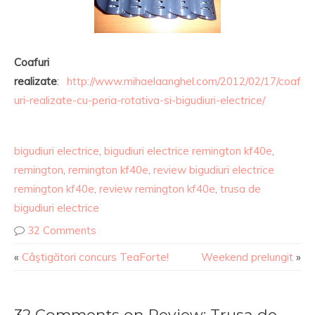
Coafuri
realizate
:
http://www.mihaelaanghel.com/2012/02/17/coaf
uri-realizate-cu-peria-rotativa-si-bigudiuri-electrice/
bigudiuri electrice
,
bigudiuri electrice remington kf40e
,
remington
,
remington kf40e
,
review bigudiuri electrice
remington kf40e
,
review remington kf40e
,
trusa de
bigudiuri electrice
32 Comments
«
Câştigători concurs TeaForte!
Weekend prelungit
»
32 Comments on Review: Trusa de