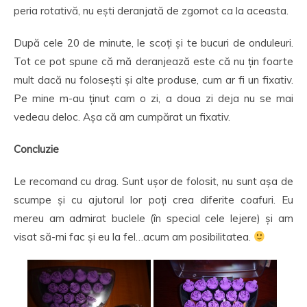
peria rotativă, nu ești deranjată de zgomot ca la aceasta.
După cele 20 de minute, le scoți și te bucuri de onduleuri.
Tot ce pot spune că mă deranjează este că nu țin foarte
mult dacă nu folosești și alte produse, cum ar fi un fixativ.
Pe mine m-au ținut cam o zi, a doua zi deja nu se mai
vedeau deloc. Așa că am cumpărat un fixativ.
Concluzie
Le recomand cu drag. Sunt ușor de folosit, nu sunt așa de
scumpe și cu ajutorul lor poți crea diferite coafuri. Eu
mereu am admirat buclele (în special cele lejere) și am
visat să-mi fac și eu la fel…acum am posibilitatea.