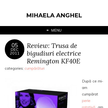
MIHAELA ANGHEL
MENU
Review: Trusa de
05
DEC
bigudiuri electrice
2011
Remington KF40E
categories:
cumpărături
După ce mi-
am
cumpărat
perie
rotativă
, am