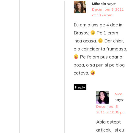
Mihaela
says:
December 5, 2011
at 10:24 pm
Eu am ajuns pe 4 dec in
Brasov.
Pe 1 eram
inca acasa.
Dar chiar,
e o coincidenta frumoasa.
Pe fb am pus doar o
poza, o sa pun si pe blog
cateva.
Reply
Nice
says:
December 5,
2011 at 10:35 pm
Abia astept
articolul, si eu