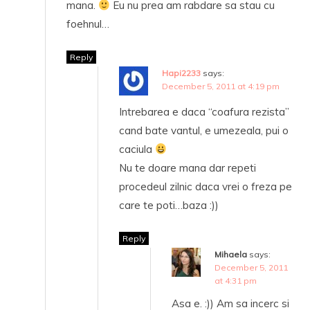
mana.
Eu nu prea am rabdare sa stau cu
foehnul…
Reply
Hapi2233
says:
December 5, 2011 at 4:19 pm
Intrebarea e daca “coafura rezista”
cand bate vantul, e umezeala, pui o
caciula
Nu te doare mana dar repeti
procedeul zilnic daca vrei o freza pe
care te poti…baza :))
Reply
Mihaela
says:
December 5, 2011
at 4:31 pm
Asa e. :)) Am sa incerc si