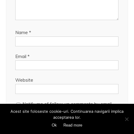
Name
*
Email
*
Website
Notify me of follow-up comments by email.
Acest site foloseste cookie-uri. Continuarea navigarii implica
acceptarea lor.
Notify me of new posts by email.
Ok
Read more