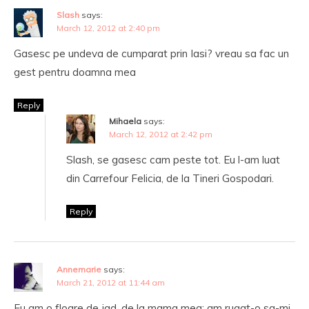
Slash
says:
March 12, 2012 at 2:40 pm
Gasesc pe undeva de cumparat prin Iasi? vreau sa fac un
gest pentru doamna mea
Reply
Mihaela
says:
March 12, 2012 at 2:42 pm
Slash, se gasesc cam peste tot. Eu l-am luat
din Carrefour Felicia, de la Tineri Gospodari.
Reply
Annemarie
says:
March 21, 2012 at 11:44 am
Eu am o floare de jad, de la mama mea; am rugat-o sa-mi