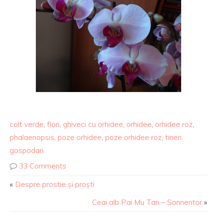
colt verde
,
flori
,
ghiveci cu orhidee
,
orhidee
,
orhidee roz
,
phalaenopsis
,
poze orhidee
,
poze orhidee roz
,
tineri
gospodari
33 Comments
«
Despre prostie și proști
Ceai alb Pai Mu Tan – Sonnentor
»