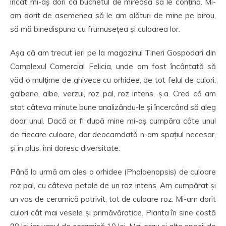
încât mi-aș dori ca buchetul de mireasă să le conțină. Mi-
am dorit de asemenea să le am alături de mine pe birou,
să mă binedispuna cu frumusețea și culoarea lor.
Așa că am trecut ieri pe la magazinul Tineri Gospodari din
Complexul Comercial Felicia, unde am fost încântată să
văd o mulțime de ghivece cu orhidee, de tot felul de culori:
galbene, albe, verzui, roz pal, roz intens, ș.a. Cred că am
stat câteva minute bune analizându-le și încercând să aleg
doar unul. Dacă ar fi după mine mi-aș cumpăra câte unul
de fiecare culoare, dar deocamdată n-am spațiul necesar,
și în plus, îmi doresc diversitate.
Până la urmă am ales o orhidee (Phalaenopsis) de culoare
roz pal, cu câteva petale de un roz intens. Am cumpărat și
un vas de ceramică potrivit, tot de culoare roz. Mi-am dorit
culori cât mai vesele și primăvăratice. Planta în sine costă