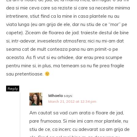
dea si mie ceva care sa reziste si care sa necesite minima
intretinere, stiut fiind ca la mine in casa plantele nu au
viata lunga (eu am grija de ele, dar nu stiu de ce “mor” pe
capete). Ziceam de floarea de jad: traieste destul de bine
si, intr-adevar, inveseleste atmosfera; nici nu mi-am dat
seama cat de mult conteaza pana nu am primit-o pe
aceasta. As fi vrut si eu orhidee, dar erau prea scumpe
pentru mine si, in plus, ma temeam sa nu fie prea fragile
sau pretentioase.
Reply
Mihaela
says:
March 21, 2012 at 12:34 pm
Am cautat sa vad cum arata o floare de jad,
pare frumoasa. Si mie imi cam mor plantele, nu
stiu de ce, ca incerc cu adevarat sa am grija de