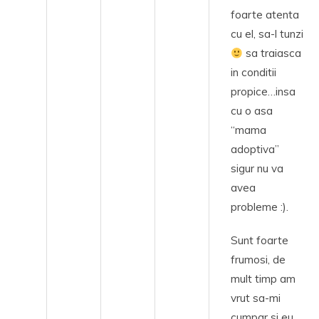
foarte atenta
cu el, sa-l tunzi
sa traiasca
in conditii
propice…insa
cu o asa
“mama
adoptiva”
sigur nu va
avea
probleme :).
Sunt foarte
frumosi, de
mult timp am
vrut sa-mi
cumpar si eu