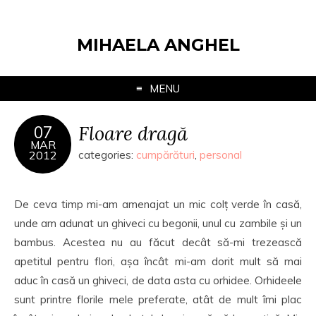
MIHAELA ANGHEL
MENU
Floare dragă
07
MAR
2012
categories:
cumpărături
,
personal
De ceva timp mi-am amenajat un mic colț verde în casă,
unde am adunat un ghiveci cu begonii, unul cu zambile și un
bambus. Acestea nu au făcut decât să-mi trezească
apetitul pentru flori, așa încât mi-am dorit mult să mai
aduc în casă un ghiveci, de data asta cu orhidee. Orhideele
sunt printre florile mele preferate, atât de mult îmi plac