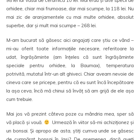
98 lei iar vasul de ceramică 10 lei. Mai erau și alte specii de
orhidee, chiar mai frumoase, dar mai scumpe, la 118 lei. Nu
mai zic de aranjamentele cu mai multe orhidee, absolut
superbe, dar și mult mai scumpe – 268 lei.
M-am bucurat să găsesc aici angajați care știu ce vând –
mi-au oferit toate informațiile necesare, referitoare la
udat, îngrășăminte (am înțeles că sunt îngrășăminte
speciale pentru orhidee, la Baumax), temperatura
potrivită, mutatul într-un alt ghiveci. Chiar aveam nevoie de
cineva care se pricepe, pentru că eu sunt încă începătoare
la așa ceva, încă mă chinui să învăț să am grijă de ele așa
cum trebuie.
Mai jos vă prezint câteva poze cu mândria mea, sper să
vă placă și vouă.
Urmează în viitor să-mi achiziționez și
un bonsai. Și apropo de asta, știți cumva unde se găsesc
de cumpărat bonsai în Iași? De asemenea, dacă aveți