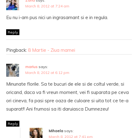
Zana
says:
March 8, 2012 at 7:24 am
Eu nu i-am pus nici un ingrasamant si e in regula.
Reply
Pingback:
8 Martie - Ziua mamei
marius
says:
March 8, 2012 at 6:12 pm
Minunate florile. Sa te bucuri de ele si de coltul verde, si
oricand, daca va fi vreun moment, vei fi suparata pe ceva
ori cineva, fa pasi spre oaza de culoare si uita tot ce te-a
suparat!! Ani frumosi sa iti daruiasca Dumnezeu!
Reply
Mihaela
says:
March 8, 2012 at 7:41 pm