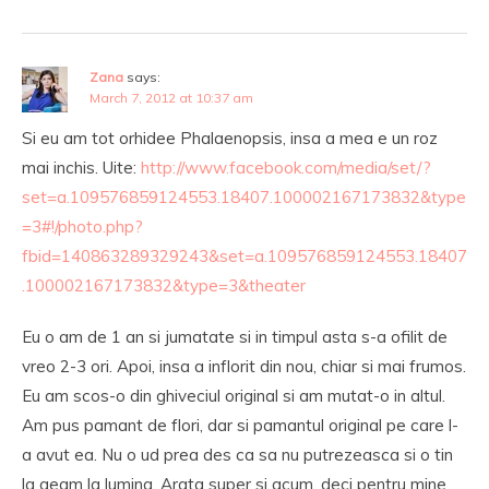
Zana
says:
March 7, 2012 at 10:37 am
Si eu am tot orhidee Phalaenopsis, insa a mea e un roz
mai inchis. Uite:
http://www.facebook.com/media/set/?
set=a.109576859124553.18407.100002167173832&type
=3#!/photo.php?
fbid=140863289329243&set=a.109576859124553.18407
.100002167173832&type=3&theater
Eu o am de 1 an si jumatate si in timpul asta s-a ofilit de
vreo 2-3 ori. Apoi, insa a inflorit din nou, chiar si mai frumos.
Eu am scos-o din ghiveciul original si am mutat-o in altul.
Am pus pamant de flori, dar si pamantul original pe care l-
a avut ea. Nu o ud prea des ca sa nu putrezeasca si o tin
la geam la lumina. Arata super si acum, deci pentru mine