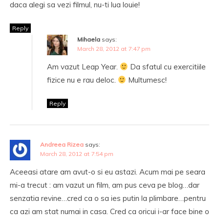
daca alegi sa vezi filmul, nu-ti lua louie!
Reply
Mihaela
says:
March 28, 2012 at 7:47 pm
Am vazut Leap Year.
Da sfatul cu exercitiile
fizice nu e rau deloc.
Multumesc!
Reply
Andreea Rizea
says:
March 28, 2012 at 7:54 pm
Aceeasi atare am avut-o si eu astazi. Acum mai pe seara
mi-a trecut : am vazut un film, am pus ceva pe blog…dar
senzatia revine…cred ca o sa ies putin la plimbare…pentru
ca azi am stat numai in casa. Cred ca oricui i-ar face bine o