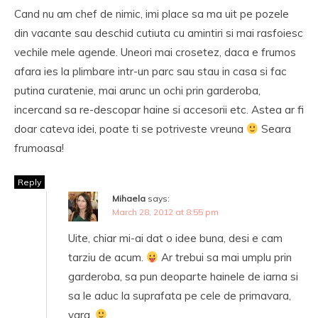
Cand nu am chef de nimic, imi place sa ma uit pe pozele
din vacante sau deschid cutiuta cu amintiri si mai rasfoiesc
vechile mele agende. Uneori mai crosetez, daca e frumos
afara ies la plimbare intr-un parc sau stau in casa si fac
putina curatenie, mai arunc un ochi prin garderoba,
incercand sa re-descopar haine si accesorii etc. Astea ar fi
doar cateva idei, poate ti se potriveste vreuna
Seara
frumoasa!
Reply
Mihaela
says:
March 28, 2012 at 8:55 pm
Uite, chiar mi-ai dat o idee buna, desi e cam
tarziu de acum.
Ar trebui sa mai umplu prin
garderoba, sa pun deoparte hainele de iarna si
sa le aduc la suprafata pe cele de primavara,
vara.