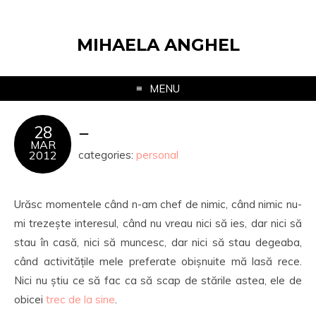
MIHAELA ANGHEL
MENU
–
28
MAR
2012
categories:
personal
Urăsc momentele când n-am chef de nimic, când nimic nu-
mi trezește interesul, când nu vreau nici să ies, dar nici să
stau în casă, nici să muncesc, dar nici să stau degeaba,
când activitățile mele preferate obișnuite mă lasă rece.
Nici nu știu ce să fac ca să scap de stările astea, ele de
obicei
trec de la sine
.