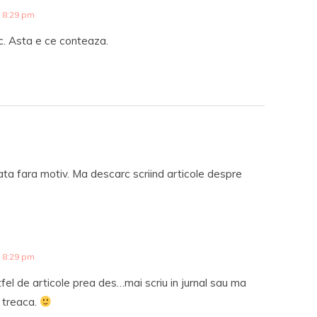
 8:29 pm
. Asta e ce conteaza.
ata fara motiv. Ma descarc scriind articole despre
 8:29 pm
tfel de articole prea des…mai scriu in jurnal sau ma
 treaca.