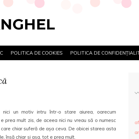
ANGHEL
SC
POLITICA DE COOKIES
POLITICA DE CONFIDENȚIALI
că
ici un motiv intru într-o stare aiurea, oarecum
e prea mult zis, de aceea nici nu vreau să o numesc
af
i care chiar suferă de așa ceva. De obicei starea asta
ar
, însă chiar și așa, tot e prea mult.