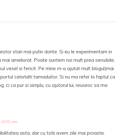
estor stari mai putin dorite. Si eu le experimentam in
a mai ameliorat. Poate suntem noi mult prea sensibile,
pul vesel si fericit. Pe mine m-a ajutat mult blogul(mai
suportul celorlalti tamaduitor. Si nu ma refer la faptul ca
, ci ca pur si simplu, cu ajutorul lui, reusesc sa ma
 10:02 am
ibilitatea asta, dar cu totii avem zile mai proaste.