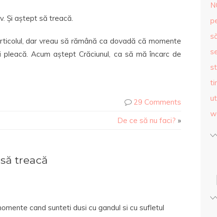
N
. Și aștept să treacă.
p
s
 articolul, dar vreau să rămână ca dovadă că momente
se
și pleacă. Acum aștept Crăciunul, ca să mă încarc de
st
ti
ut
29 Comments
w
De ce să nu faci?
»
să treacă
omente cand sunteti dusi cu gandul si cu sufletul