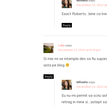
Mihaela
says:
December 21, 2011 at
Exact Roberts…bine ca trec
Reply
Lala
says:
December 21, 2011 at 8:15 pm
Si mie mi se intampla des sa fiu supar
asta pe blog
Reply
Mihaela
says:
December 21, 2011 at
Eu nu-mi permit sa scriu as
retrag in mine si…astept sa