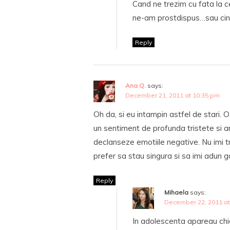
Cand ne trezim cu fata la 
ne-am prostdispus…sau cin
Reply
Ana Q.
says:
December 21, 2011 at 10:35 pm
Oh da, si eu intampin astfel de stari. O
un sentiment de profunda tristete si a
declanseze emotiile negative. Nu imi tre
prefer sa stau singura si sa imi adun 
Reply
Mihaela
says:
December 22, 2011 at
In adolescenta apareau chi