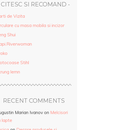
- CITESC SI RECOMAND -
rti de Vizita
rculare cu masa mobila si incizor
eng Shui
api.Riverwoman
roko
otocoase Stihl
trung lemn
RECENT COMMENTS
ugustin Marian Ivanov
on
Melcisori
 lapte
ucica
on
Despre produsele și