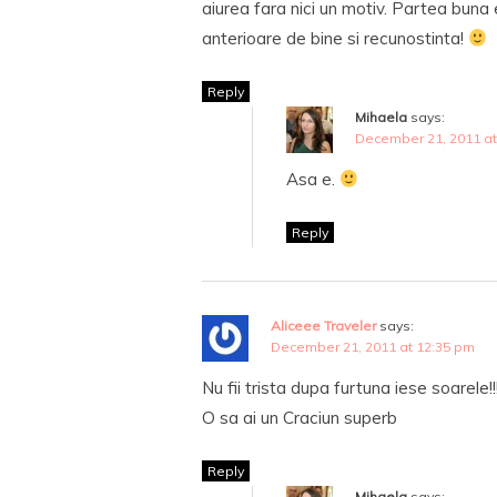
aiurea fara nici un motiv. Partea buna 
anterioare de bine si recunostinta!
Reply
Mihaela
says:
December 21, 2011 at
Asa e.
Reply
Aliceee Traveler
says:
December 21, 2011 at 12:35 pm
Nu fii trista dupa furtuna iese soarele!!
O sa ai un Craciun superb
Reply
Mihaela
says: