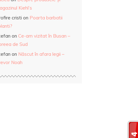
gazinul Kiehl’s
ofire cristi
on
Poarta barbatii
lanti?
tefan
on
Ce-am vizitat în Busan –
oreea de Sud
tefan
on
Născut în afara legii –
revor Noah