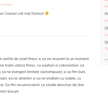
 8:28 pm
ma
e un Craciun cat mai frumos!
Pr
co
S
C
S
T
em astfel de stari! firesc e sa ne revenim la un moment
 traim viatza firesc, cu suishuri si coborashuri, sa
a ne invingem limitele (autoimpuse) si sa fim buni.
ruim, sa ne amintim si sa ne intalnim cu rudele, cu
 ei. Sa fim recunoscatori ca starile descrise de tine
ici bucurii.