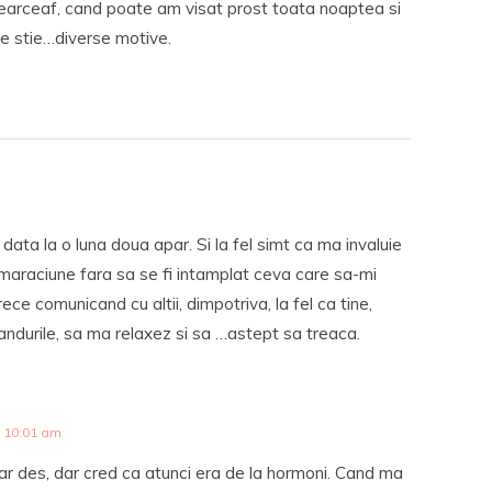
cearceaf, cand poate am visat prost toata noaptea si
e stie…diverse motive.
 data la o luna doua apar. Si la fel simt ca ma invaluie
maraciune fara sa se fi intamplat ceva care sa-mi
ce comunicand cu altii, dimpotriva, la fel ca tine,
gandurile, sa ma relaxez si sa …astept sa treaca.
 10:01 am
ar des, dar cred ca atunci era de la hormoni. Cand ma