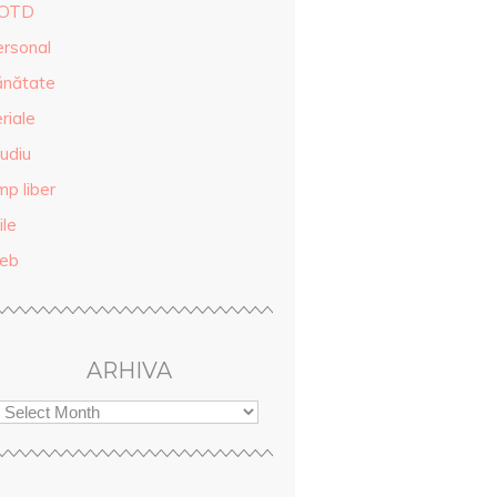
OTD
ersonal
ănătate
riale
udiu
mp liber
ile
eb
ARHIVA