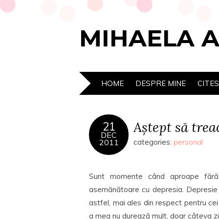
MIHAELA 
HOME
DESPRE MINE
CITE
Aștept să trea
21
DEC
2011
categories:
personal
Sunt momente când aproape fără n
asemănătoare cu depresia. Depresie 
astfel, mai ales din respect pentru ce
a mea nu durează mult, doar câteva zile