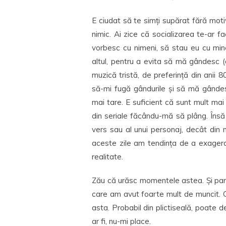
E ciudat să te simți supărat fără motiv
nimic. Ai zice că socializarea te-ar f
vorbesc cu nimeni, să stau eu cu min
altul, pentru a evita să mă gândesc (g
muzică tristă, de preferință din anii 8
să-mi fugă gândurile și să mă gândesc
mai tare. E suficient că sunt mult mai
din seriale făcându-mă să plâng. Însă
vers sau al unui personaj, decât din 
aceste zile am tendința de a exagera
realitate.
Zău că urăsc momentele astea. Și parc
care am avut foarte mult de muncit. C
asta. Probabil din plictiseală, poate 
ar fi, nu-mi place.