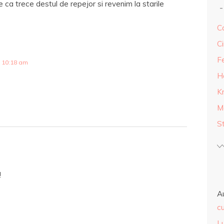
e ca trece destul de repejor si revenim la starile
Ca
Ci
F
 10:18 am
H
K
M
S
!
A
cu
L