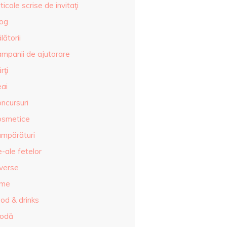
ticole scrise de invitaţi
log
lătorii
ampanii de ajutorare
rţi
eai
ncursuri
osmetice
umpărături
-ale fetelor
iverse
lme
od & drinks
odă