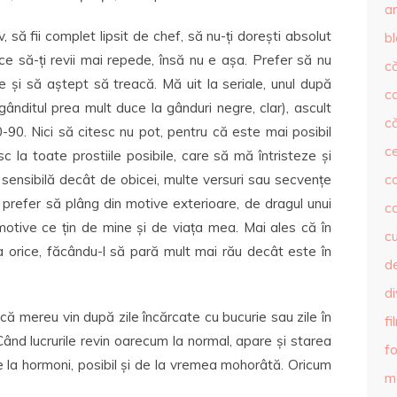
ar
, să fii complet lipsit de chef, să nu-ți dorești absolut
b
ace să-ți revii mai repede, însă nu e așa. Prefer să nu
că
e și să aștept să treacă.
Mă uit la seriale, unul după
c
ânditul prea mult duce la gânduri negre, clar), ascult
că
0-90. Nici să citesc nu pot, pentru că este mai posibil
c
 la toate prostiile posibile, care să mă întristeze și
 sensibilă decât de obicei, multe versuri sau secvențe
co
 prefer să plâng din motive exterioare, de dragul unui
c
motive ce țin de mine și de viața mea. Mai ales că în
c
 orice, făcându-l să pară mult mai rău decât este în
de
d
ă mereu vin după zile încărcate cu bucurie sau zile în
fi
ând lucrurile revin oarecum la normal, apare și starea
fo
de la hormoni, posibil și de la vremea mohorâtă. Oricum
m