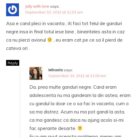
Jully with love
says:
September 13, 2012 at 11:01 am
Asa e cand pleci in vacanta , iti faci tot felul de ganduri
negre insa in final totul iese bine , bineinteles asta in caz
ca nu pierzi avionul
, eu eram cat pe ce sa il pierd de
cateva ori .
Reply
Mihaela
says:
September 13, 2012 at 11:08 am
Da, prea multe ganduri negre. Cand eram
adolescenta nu ma gandeam la din astea, eram
cu gandul la doar ce o sa fac in vacanta, cum o
sa ma distrez. Acum nu ma pot gandi la asta,
ca ma gandesc ca daca nu ajung acolo si-mi
fac sperante desarte.
Eu n-am avut aceasta problema, mereu am