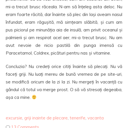
mi-a trecut brusc răceala. N-am să înțeleg asta deloc. Nu
eram foarte răcită, dar înainte să plec din Iași aveam nasul
înfundat, eram răgușită, mă simțeam slăbită, și cum am
pus piciorul pe minunăția aia de insulă, am privit oceanul și
palmierii și am respirat acel aer, mi-a trecut brusc. Nu am
avut nevoie de nicio pastilă din punga imensă cu
Paracetamol, Coldrex, picături pentru nas și vitamine.
Concluzia? Nu credeți orice citiți înainte să plecați. Nu vă
faceți griji. Nu luați mereu de bună vremea de pe site-uri,
se modifică oricum de la zi la zi. Nu mergeți în vacanță cu
gândul că totul va merge prost. O să vă stresați degeaba,
așa ca mine.
excursie
,
griji inainte de plecare
,
tenerife
,
vacanta
13 Comments