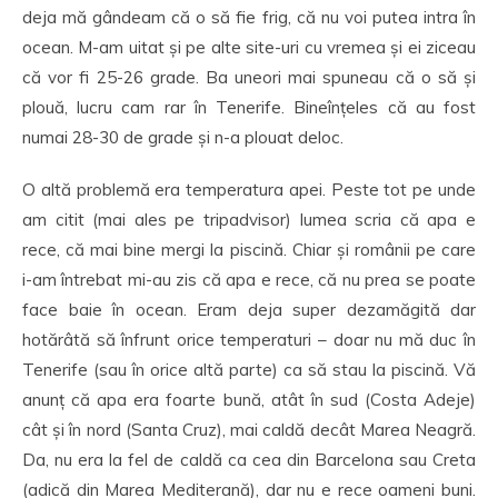
deja mă gândeam că o să fie frig, că nu voi putea intra în
ocean. M-am uitat și pe alte site-uri cu vremea și ei ziceau
că vor fi 25-26 grade. Ba uneori mai spuneau că o să și
plouă, lucru cam rar în Tenerife. Bineînțeles că au fost
numai 28-30 de grade și n-a plouat deloc.
O altă problemă era temperatura apei. Peste tot pe unde
am citit (mai ales pe tripadvisor) lumea scria că apa e
rece, că mai bine mergi la piscină. Chiar și românii pe care
i-am întrebat mi-au zis că apa e rece, că nu prea se poate
face baie în ocean. Eram deja super dezamăgită dar
hotărâtă să înfrunt orice temperaturi – doar nu mă duc în
Tenerife (sau în orice altă parte) ca să stau la piscină. Vă
anunț că apa era foarte bună, atât în sud (Costa Adeje)
cât și în nord (Santa Cruz), mai caldă decât Marea Neagră.
Da, nu era la fel de caldă ca cea din Barcelona sau Creta
(adică din Marea Mediterană), dar nu e rece oameni buni.