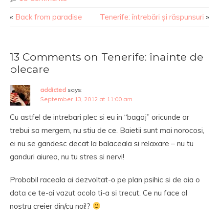
«
Back from paradise
Tenerife: întrebări și răspunsuri
»
13 Comments on Tenerife: înainte de
plecare
addicted
says:
September 13, 2012 at 11:00 am
Cu astfel de intrebari plec si eu in “bagaj” oricunde ar
trebui sa mergem, nu stiu de ce. Baietii sunt mai norocosi,
ei nu se gandesc decat la balaceala si relaxare – nu tu
ganduri aiurea, nu tu stres si nervi!
Probabil raceala ai dezvoltat-o pe plan psihic si de aia o
data ce te-ai vazut acolo ti-a si trecut. Ce nu face al
nostru creier din/cu noi!?