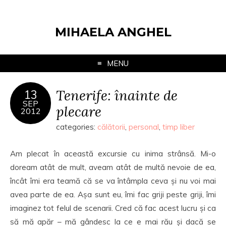
MIHAELA ANGHEL
MENU
Tenerife: înainte de
13
SEP
plecare
2012
categories:
călătorii
,
personal
,
timp liber
Am plecat în această excursie cu inima strânsă. Mi-o
doream atât de mult, aveam atât de multă nevoie de ea,
încât îmi era teamă că se va întâmpla ceva și nu voi mai
avea parte de ea. Așa sunt eu, îmi fac griji peste griji, îmi
imaginez tot felul de scenarii. Cred că fac acest lucru și ca
să mă apăr – mă gândesc la ce e mai rău și dacă se