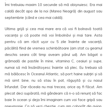
Îmi trebuiau maxim 10 secunde să mă obișnuiesc. Era mai
caldă decât apa de la noi (Marea Neagră) din august sau
septembrie (când e cea mai caldă).
Ultima grijă și cea mai mare era că voi fi bolnavă toată
vacanța și că poate mă voi îmbolnăvi și mai tare. Asta
pentru că am răcit ușor cu 5 zile înainte de vacanță,
păcălită fiind de vremea schimbătoare (am stat cu geamul
deschis seara cât timp aveam părul ud). Am băgat o
grămadă de pastile în mine, vitamina C, ceaiuri și supe,
numai să mă însănătoșesc înainte să plec. Eu trebuia să
mă bălăcesc în Oceanul Atlantic, să port haine subțiri și să
mă simt bine, nu să stau în pat, răgușită și cu nasul
înfundat. Dar răceala nu mai trecea, orice aș fi făcut. Am
plecat deci supărată, mă gândeam că n-o să renunț să fac
baie în ocean și deja îmi imaginam cum voi face gripă sau
pneumonie. Ca să vezi chestie, cum am coborât din avion,