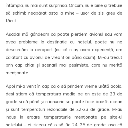
întâmplă, nu mai sunt surprinsă. Oricum, nu e bine și trebuie
să schimb neapărat asta la mine – ușor de zis, greu de
făcut.
Așadar mă gândeam că poate pierdem avionul sau vom
avea probleme la destinație cu hotelul, poate nu ne
descurcăm la aeroport (nu că n-aș avea experiență, am
călătorit cu avionul de vreo 8 ori până acum). Mi-au trecut
prin cap chiar și scenarii mai pesimiste, care nu merită
menționate.
Apoi mi-a venit în cap că o să prindem vreme urâtă acolo,
deși știam că temperatura medie pe an este de 23 de
grade și că până și-n ianuarie se poate face baie în ocean
și sunt temperaturi rezonabile de 22-23 de grade. M-au
indus în eroare temperaturile menționate pe site-ul
hotelului – ei ziceau că o să fie 24, 25 de grade, așa că