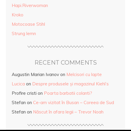
Hapi.Riverwoman
Kroko
Motocoase Stihl
Strung lemn
RECENT COMMENTS
Augustin Marian Ivanov
on
Melcisori cu lapte
Lucica
on
Despre produsele și magazinul Kiehl’s
Profire cristi
on
Poarta barbatii colanti?
Stefan
on
Ce-am vizitat în Busan – Coreea de Sud
Stefan
on
Născut în afara legii – Trevor Noah