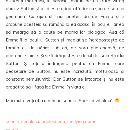
asistenți maternali, în sărăcie, alături de un frate vitreg
abuziv. Sutton știa că este adoptată dar nu știa de sora ei
geamănă. Cu ajutorul unui prieten dă de Emma și îi
propune acesteia să rămână la ea acasă, în locul ei, iar ea
să meargă să o caute pe mama lor biologică. Așa că
Emma îi ia locul lui Sutton și imediat se îndrăgostește de
familia ei: de părinții iubitori, de sora prietenoasă, de
prietenele loiale. Și se îndrăgostește de iubitul secret al lui
Sutton. Și toți o îndrăgesc, pentru că Emma, spre
deosebire de Sutton, nu este încrezută, mofturoasă și
constant nemulțumită. Dar Sutton se întoarce și nu este
pregătită să-i facă loc Emmei în viața ei.
Mai multe veți afla urmărind serialul. Sper să vă placă.
seriale
,
seriale cu adolescenti
,
the lying game