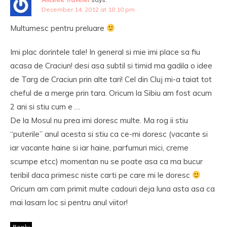
December 14, 2012 at 10:10 pm
Multumesc pentru preluare
Imi plac dorintele tale! In general si mie imi place sa fiu
acasa de Craciun! desi asa subtil si timid ma gadila o idee
de Targ de Craciun prin alte tari! Cel din Cluj mi-a taiat tot
cheful de a merge prin tara. Oricum la Sibiu am fost acum
2 ani si stiu cum e …
De la Mosul nu prea imi doresc multe. Ma rog ii stiu
“puterile” anul acesta si stiu ca ce-mi doresc (vacante si
iar vacante haine si iar haine, parfumuri mici, creme
scumpe etcc) momentan nu se poate asa ca ma bucur
teribil daca primesc niste carti pe care mi le doresc
Oricum am cam primit multe cadouri deja luna asta asa ca
mai lasam loc si pentru anul viitor!
Reply