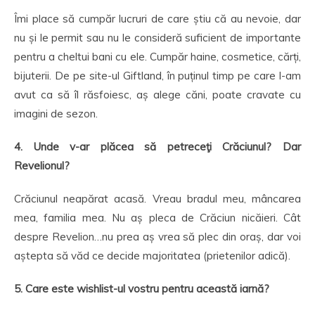
Îmi place să cumpăr lucruri de care știu că au nevoie, dar
nu și le permit sau nu le consideră suficient de importante
pentru a cheltui bani cu ele. Cumpăr haine, cosmetice, cărți,
bijuterii. De pe site-ul Giftland, în puținul timp pe care l-am
avut ca să îl răsfoiesc, aș alege căni, poate cravate cu
imagini de sezon.
4. Unde v-ar plăcea să petreceţi Crăciunul? Dar
Revelionul?
Crăciunul neapărat acasă. Vreau bradul meu, mâncarea
mea, familia mea. Nu aș pleca de Crăciun nicăieri. Cât
despre Revelion…nu prea aș vrea să plec din oraș, dar voi
aștepta să văd ce decide majoritatea (prietenilor adică).
5. Care este wishlist-ul vostru pentru această iarnă?