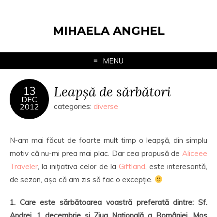
MIHAELA ANGHEL
MENU
Leapșă de sărbători
13
DEC
2012
categories:
diverse
N-am mai făcut de foarte mult timp o leapșă, din simplu
motiv că nu-mi prea mai plac. Dar cea propusă de
Aliceee
Traveler
, la iniţiativa celor de la
Giftland
, este interesantă,
de sezon, așa că am zis să fac o excepție.
1. Care este sărbătoarea voastră preferată dintre: Sf.
Andrei, 1 decembrie şi Ziua Naţională a României, Moş