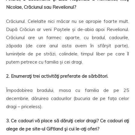
Nicolae, Crăciunul sau Revelionul?
Crăciunul. Celelalte nici măcar nu se apropie foarte mult.
După Crăciun ar veni Paștele și de-abia apoi Revelionul.
Crăciunul are un farmec aparte, cu bradul, cadourile,
zăpada (de care anul asta avem în sfârșit parte),
luminițele de pe străzi, colindele, timpul liber pe care îl
putem petrece cu familia și cei dragi.
2. Enumeraţi trei activităţi preferate de sărbători.
Împodobirea bradului, masa cu familia de pe 25
decembrie, dăruirea cadourilor (bucuria de pe fața celor
dragi – priceless).
3. Ce cadouri v
ă
place să dăruiţi celor dragi? Ce cadouri aţi
alege de pe site-ul Giftland şi cui le-aţi oferi?