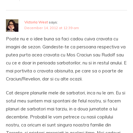
Victoria West
says:
December 14, 2012 at 12:39 am
Poate nu e o idee buna sa faci cadou cuiva cravata cu
imagini de sezon. Gandeste-te ca persoana respectiva va
putea purta acea cravata cu Mos Craciun sau Rudolf sau
cu ce e doar in perioada sarbatorilor, nu si in restul anului. E
mai portivita o cravata obisnuita, pe care sa o poarte de
Craciun/Revelion, dar si cu alte ocazii.
Cat despre planurile mele de sarbatori, inca nu le am. Eu si
sotul meu suntem mai spontani de felul nostru, si facem
planuri de sarbatori mai tarziu, in a doua jumatate a lui
decembrie. Probabil le vom petrece cu nasii copilului
nostru, ca oricum ei sunt singura noastra familie din
Toronto, si prieteni apropiati in acelasi timp. Nici cadouri