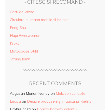
- CITESC SI RECOMAND -
Carti de Vizita
Circulare cu masa mobila si incizor
Feng Shui
Hapi.Riverwoman
Kroko
Motocoase Stihl
Strung lemn
RECENT COMMENTS
Augustin Marian Ivanov
on
Melcisori cu lapte
Lucica
on
Despre produsele și magazinul Kiehl’s
Profire cristi
on
Poarta barbatii colanti?