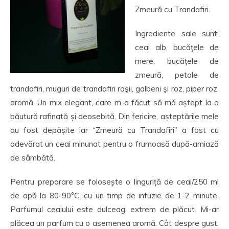
Zmeură cu Trandafiri.
Ingrediente sale sunt:
ceai alb, bucăţele de
mere, bucăţele de
zmeură, petale de
trandafiri, muguri de trandafiri roşii, galbeni şi roz, piper roz,
aromă. Un mix elegant, care m-a făcut să mă aștept la o
băutură rafinată și deosebită. Din fericire, așteptările mele
au fost depășite iar “Zmeură cu Trandafiri” a fost cu
adevărat un ceai minunat pentru o frumoasă după-amiază
de sâmbătă.
Pentru preparare se folosește o linguriță de ceai/250 ml
de apă la 80-90°C, cu un timp de infuzie de 1-2 minute.
Parfumul ceaiului este dulceag, extrem de plăcut. Mi-ar
plăcea un parfum cu o asemenea aromă. Cât despre gust,