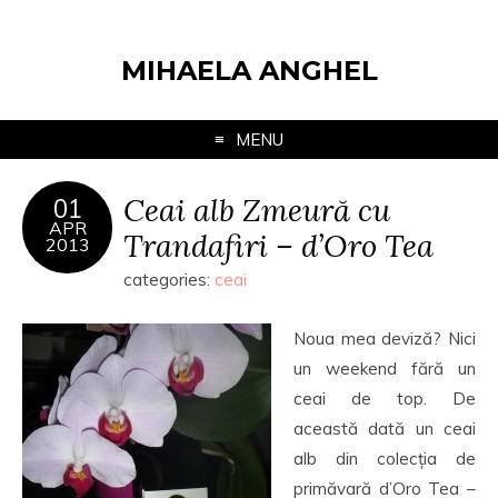
MIHAELA ANGHEL
MENU
Ceai alb Zmeură cu
01
APR
Trandafiri – d’Oro Tea
2013
categories:
ceai
Noua mea deviză? Nici
un weekend fără un
ceai de top. De
această dată un ceai
alb din colecția de
primăvară d’Oro Tea –