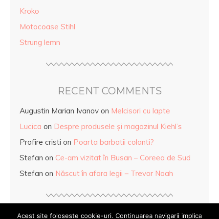
Kroko
Motocoase Stihl
Strung lemn
RECENT COMMENTS
Augustin Marian Ivanov
on
Melcisori cu lapte
Lucica
on
Despre produsele și magazinul Kiehl’s
Profire cristi
on
Poarta barbatii colanti?
Stefan
on
Ce-am vizitat în Busan – Coreea de Sud
Stefan
on
Născut în afara legii – Trevor Noah
Acest site foloseste cookie-uri. Continuarea navigarii implica