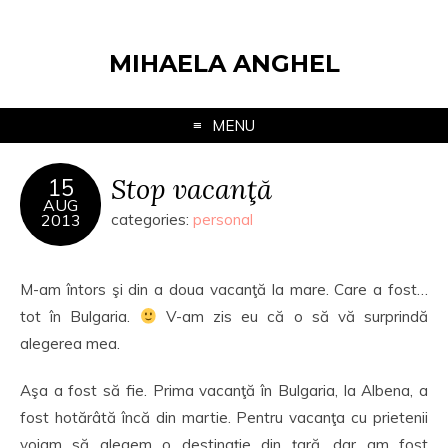
MIHAELA ANGHEL
MENU
Stop vacanţă
15
AUG
2013
categories:
personal
M-am întors şi din a doua vacanţă la mare. Care a fost…
tot în Bulgaria.
V-am zis eu că o să vă surprindă
alegerea mea.
Aşa a fost să fie. Prima vacanţă în Bulgaria, la Albena, a
fost hotărâtă încă din martie. Pentru vacanţa cu prietenii
voiam să alegem o destinaţie din ţară, dar am fost