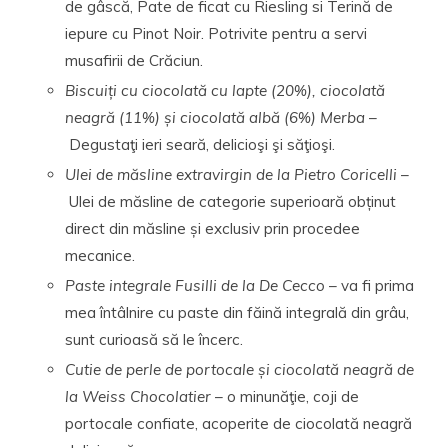
de gâscă, Pate de ficat cu Riesling si Terină de
iepure cu Pinot Noir. Potrivite pentru a servi
musafirii de Crăciun.
Biscuiți cu ciocolată cu lapte (20%), ciocolată
neagră (11%) și ciocolată albă (6%) Merba
–
Degustaţi ieri seară, delicioşi şi săţioşi.
Ulei de măsline extravirgin de la Pietro Coricelli
–
Ulei de măsline de categorie superioară obținut
direct din măsline și exclusiv prin procedee
mecanice.
Paste integrale Fusilli de la De Cecco
– va fi prima
mea întâlnire cu paste din făină integrală din grâu,
sunt curioasă să le încerc.
Cutie de perle de portocale și ciocolată neagră de
la Weiss Chocolatier
– o minunăţie, coji de
portocale confiate, acoperite de ciocolată neagră