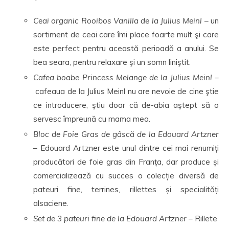
Ceai organic Rooibos Vanilla de la Julius Meinl
– un
sortiment de ceai care îmi place foarte mult şi care
este perfect pentru această perioadă a anului. Se
bea seara, pentru relaxare şi un somn liniştit.
Cafea boabe Princess Melange de la Julius Meinl
–
cafeaua de la Julius Meinl nu are nevoie de cine ştie
ce introducere, ştiu doar că de-abia aştept să o
servesc împreună cu mama mea.
Bloc de Foie Gras de gâscă de la Edouard Artzner
– Edouard Artzner este unul dintre cei mai renumiți
producători de foie gras din Franța, dar produce și
comercializează cu succes o colecție diversă de
pateuri fine, terrines, rillettes și specialități
alsaciene.
Set de 3 pateuri fine de la Edouard Artzner
– Rillete