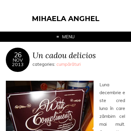
MIHAELA ANGHEL
MENU
Un cadou delicios
26
NOV
2013
categories:
cumpărături
Luna
decembrie e
ste cred
luna în care
zâmbim cel
mai mult.