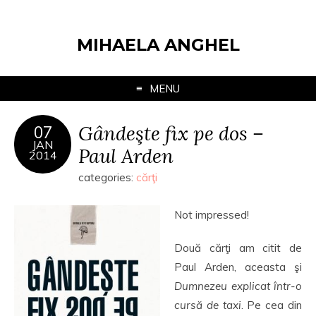
MIHAELA ANGHEL
MENU
Gândeşte fix pe dos –
07
JAN
Paul Arden
2014
categories:
cărţi
Not impressed!
Două cărţi am citit de
Paul Arden, aceasta şi
Dumnezeu explicat într-o
cursă de taxi
. Pe cea din