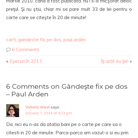
martie 2010, când a fost publicată, nu i s-a micşorat deloc
preţul. Şi nu ştiu, chiar mi se pare mult 33 de lei pentru o
carte care se citeşte în 20 de minute!
carti
,
gandeste fix pe dos
,
paul arden
6 Comments
«
Eşecuri în 2013
Îţi arăt eu ţie!
»
6 Comments on Gândeşte fix pe dos
– Paul Arden
Victoria West
says:
January 7, 2014 at 4:23 pm
Da, nici eu n-as da atatia bani pe o carte pe care sa o
citesti in 20 de minute. Parca-parca am vazut-o si eu prin