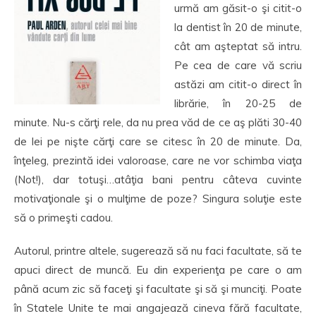
urmă am găsit-o şi citit-o
la dentist în 20 de minute,
cât am aşteptat să intru.
Pe cea de care vă scriu
astăzi am citit-o direct în
librărie, în 20-25 de
minute. Nu-s cărţi rele, da nu prea văd de ce aş plăti 30-40
de lei pe nişte cărţi care se citesc în 20 de minute. Da,
înţeleg, prezintă idei valoroase, care ne vor schimba viaţa
(Not!), dar totuşi…atâţia bani pentru câteva cuvinte
motivaţionale şi o mulţime de poze? Singura soluţie este
să o primeşti cadou.
Autorul, printre altele, sugerează să nu faci facultate, să te
apuci direct de muncă. Eu din experienţa pe care o am
până acum zic să faceţi şi facultate şi să şi munciţi. Poate
în Statele Unite te mai angajează cineva fără facultate,