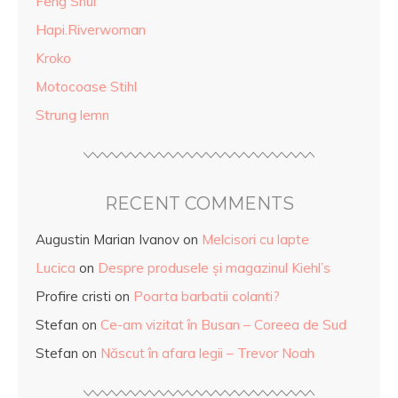
Feng Shui
Hapi.Riverwoman
Kroko
Motocoase Stihl
Strung lemn
RECENT COMMENTS
Augustin Marian Ivanov
on
Melcisori cu lapte
Lucica
on
Despre produsele și magazinul Kiehl’s
Profire cristi
on
Poarta barbatii colanti?
Stefan
on
Ce-am vizitat în Busan – Coreea de Sud
Stefan
on
Născut în afara legii – Trevor Noah