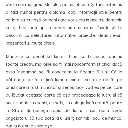
dar la noi mai greu. Mai ales pe un job bun. Şi facultatea nu
o faci numai pentru diplomă, obţii informaţii utile pentru
cariera ta, cunoşti oameni care vor lucra în acelaşi domeniu
ca şi tine, poţi aplica pentru internship-uri, înveţi să te
descurci cu selectarea informaţiei, proiecte, deadline-uri,
prezentări şi multe altele.
Mai zice că decât să lucrezi bine, să fii serios, dar nu
foarte creativ, mai bine să fii mai nonconformist chiar dacă
asta înseamnă să fii concediat la fiecare 6 luni. Că la
bătrâneţe o să te ţină lumea minte, mai bine decât pe
omul care a fost muncitor şi serios. Să-i văd eu pe cei care
au lăudat această carte că aşa procedează la lucru şi că
sunt ciudaţi cu clienţii, cu şefii, cu colegii. Încă o dată, poate
în State îţi găseşti rapid de lucru, chiar dacă vede
angajatorul că tu o dată la 6 luni îţi schimbi locul de muncă,
dar la noi nu e chiar aşa.