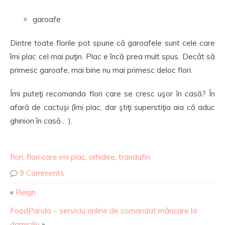
garoafe
Dintre toate florile pot spune că garoafele sunt cele care
îmi plac cel mai puţin. Plac e încă prea mult spus. Decât să
primesc garoafe, mai bine nu mai primesc deloc flori.
Îmi puteţi recomanda flori care se cresc uşor în casă? În
afară de cactuşi (îmi plac, dar ştiţi superstiţia aia că aduc
ghinion în casă… ).
flori
,
flori care imi plac
,
orhidee
,
trandafiri
9 Comments
«
Reign
FoodPanda – serviciu online de comandat mâncare la
domiciliu
»