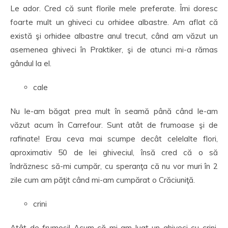
Le ador. Cred că sunt florile mele preferate. Îmi doresc
foarte mult un ghiveci cu orhidee albastre. Am aflat că
există şi orhidee albastre anul trecut, când am văzut un
asemenea ghiveci în Praktiker, şi de atunci mi-a rămas
gândul la el.
cale
Nu le-am băgat prea mult în seamă până când le-am
văzut acum în Carrefour. Sunt atât de frumoase şi de
rafinate! Erau ceva mai scumpe decât celelalte flori,
aproximativ 50 de lei ghiveciul, însă cred că o să
îndrăznesc să-mi cumpăr, cu speranţa că nu vor muri în 2
zile cum am păţit când mi-am cumpărat o Crăciuniţă.
crini
Atât de frumoşi! Acum că mi-am luat un ghiveci cu crini,