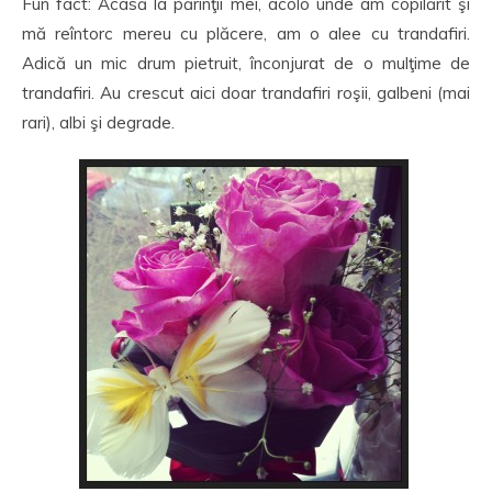
Fun fact: Acasă la părinţii mei, acolo unde am copilărit şi
mă reîntorc mereu cu plăcere, am o alee cu trandafiri.
Adică un mic drum pietruit, înconjurat de o mulţime de
trandafiri. Au crescut aici doar trandafiri roşii, galbeni (mai
rari), albi şi degrade.