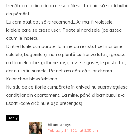
trecătoare, adica dupa ce se ofilesc, trebuie să scoți bulbii
din pământ.
Eu cam atât pot să-ți recomand…Ar mai fi violetele,
lalelele care se cresc ușor. Poate și narcisele (pe astea
acum le încerc).
Dintre florile cumpărate, la mine au rezistat cel mai bine
calelele, begoniile și încă o plantă cu frunze late și groase,
cu floricele albe, galbene, roșii, roz- se găsește peste tot,
dar nu-i știu numele. Pe net am găsi că s-ar chema
Kalanchoe blossfeldiana…
Nu știu de ce florile cumpărate în ghiveci nu supraviețuiesc
condițiilor din apartament. La mine, până și bambusul s-a
uscat (care cică nu e așa pretențios).
Reply
Mihaela
says:
February 14, 2014 at 9:35 am