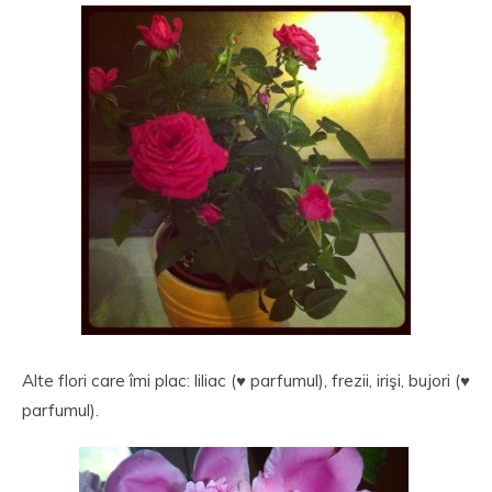
Alte flori care îmi plac: liliac (♥ parfumul), frezii, irişi, bujori (♥
parfumul).