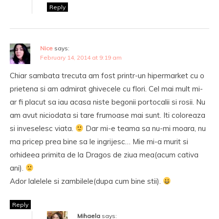
Reply
Nice
says:
February 14, 2014 at 9:19 am
Chiar sambata trecuta am fost printr-un hipermarket cu o
prietena si am admirat ghivecele cu flori. Cel mai mult mi-
ar fi placut sa iau acasa niste begonii portocalii si rosii. Nu
am avut niciodata si tare frumoase mai sunt. Iti coloreaza
si inveselesc viata.
Dar mi-e teama sa nu-mi moara, nu
ma pricep prea bine sa le ingrijesc… Mie mi-a murit si
orhideea primita de la Dragos de ziua mea(acum cativa
ani).
Ador lalelele si zambilele(dupa cum bine stii).
Reply
Mihaela
says: