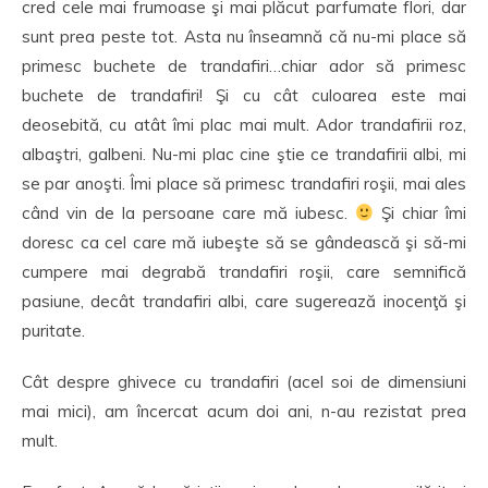
cred cele mai frumoase şi mai plăcut parfumate flori, dar
sunt prea peste tot. Asta nu înseamnă că nu-mi place să
primesc buchete de trandafiri…chiar ador să primesc
buchete de trandafiri! Şi cu cât culoarea este mai
deosebită, cu atât îmi plac mai mult. Ador trandafirii roz,
albaştri, galbeni. Nu-mi plac cine ştie ce trandafirii albi, mi
se par anoşti. Îmi place să primesc trandafiri roşii, mai ales
când vin de la persoane care mă iubesc.
Şi chiar îmi
doresc ca cel care mă iubeşte să se gândească şi să-mi
cumpere mai degrabă trandafiri roşii, care semnifică
pasiune, decât trandafiri albi, care sugerează inocenţă şi
puritate.
Cât despre ghivece cu trandafiri (acel soi de dimensiuni
mai mici), am încercat acum doi ani, n-au rezistat prea
mult.