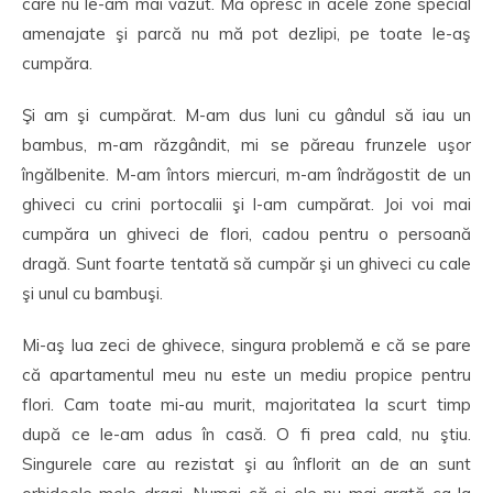
care nu le-am mai văzut. Mă opresc în acele zone special
amenajate şi parcă nu mă pot dezlipi, pe toate le-aş
cumpăra.
Şi am şi cumpărat. M-am dus luni cu gândul să iau un
bambus, m-am răzgândit, mi se păreau frunzele uşor
îngălbenite. M-am întors miercuri, m-am îndrăgostit de un
ghiveci cu crini portocalii şi l-am cumpărat. Joi voi mai
cumpăra un ghiveci de flori, cadou pentru o persoană
dragă. Sunt foarte tentată să cumpăr şi un ghiveci cu cale
şi unul cu bambuşi.
Mi-aş lua zeci de ghivece, singura problemă e că se pare
că apartamentul meu nu este un mediu propice pentru
flori. Cam toate mi-au murit, majoritatea la scurt timp
după ce le-am adus în casă. O fi prea cald, nu ştiu.
Singurele care au rezistat şi au înflorit an de an sunt