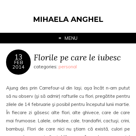
MIHAELA ANGHEL
MENU
Florile pe care le iubesc
13
FEB
2014
categories:
personal
Ajung des prin Carrefour-ul din Iaşi, aşa încât n-am putut
să nu observ (şi să admir) rafturile cu flori, pregătite pentru
zilele de 14 februarie şi posibil pentru începutul lunii martie.
În fiecare zi găsesc alte flori, alte ghivece, care de care
mai frumoase. Lalele, orhidee, cale, trandafiri, cactuşi, crini,
bambuşi. Flori de care nici nu ştiam că există, culori pe