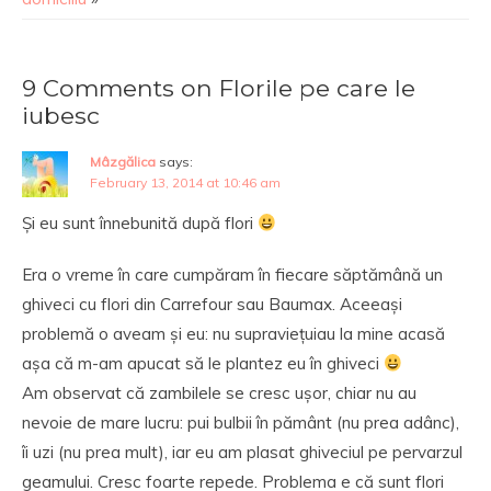
9 Comments on Florile pe care le
iubesc
Mâzgălica
says:
February 13, 2014 at 10:46 am
Și eu sunt înnebunită după flori
Era o vreme în care cumpăram în fiecare săptămână un
ghiveci cu flori din Carrefour sau Baumax. Aceeași
problemă o aveam și eu: nu supraviețuiau la mine acasă
așa că m-am apucat să le plantez eu în ghiveci
Am observat că zambilele se cresc ușor, chiar nu au
nevoie de mare lucru: pui bulbii în pământ (nu prea adânc),
îi uzi (nu prea mult), iar eu am plasat ghiveciul pe pervarzul
geamului. Cresc foarte repede. Problema e că sunt flori