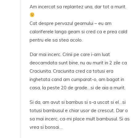
Am incercat sa replantez una, dar tot a murit.
Cat despre pervazul geamului – eu am
caloriferele langa geam si cred ca e prea cald
pentru ele sa stea acolo.
Dar mai incerc. Crinii pe care i-am luat
deocamdata sunt bine, nu au murit in 2 zile ca
Craciunita. Craciunita cred ca totusi era
inghetata cand am cumparat-o, am bagat in
casa, la peste 20 de grade…si de aia a murit.
Si da, am avut si bambus si s-a uscat si el…si
totusi bambusul e chiar usor de crescut. Dar o
sa mai incerc, ca-mi place mult bambusul. Si as
vrea si bonsai…