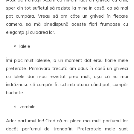
sper din tot sufletul să reziste la mine în casă, ca să mai
pot cumpăra. Vreau să am câte un ghiveci în fiecare
cameră, să mă binedispună aceste flori frumoase cu
eleganţa şi culoarea lor.
lalele
Îmi plac mult lalelele, la un moment dat erau florile mele
preferate. Primăvara trecută am adus în casă un ghiveci
cu lalele dar n-au rezistat prea mult, aşa că nu mai
îndrăznesc să cumpăr. În schimb atunci când pot, cumpăr
buchete.
zambile
Ador parfumul lor! Cred că-mi place mai mult parfumul lor
decât parfumul de trandafiri. Preferatele mele sunt