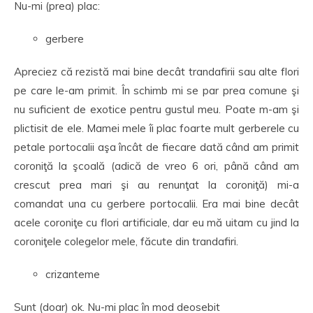
Nu-mi (prea) plac:
gerbere
Apreciez că rezistă mai bine decât trandafirii sau alte flori
pe care le-am primit. În schimb mi se par prea comune şi
nu suficient de exotice pentru gustul meu. Poate m-am şi
plictisit de ele. Mamei mele îi plac foarte mult gerberele cu
petale portocalii aşa încât de fiecare dată când am primit
coroniţă la şcoală (adică de vreo 6 ori, până când am
crescut prea mari şi au renunţat la coroniţă) mi-a
comandat una cu gerbere portocalii. Era mai bine decât
acele coroniţe cu flori artificiale, dar eu mă uitam cu jind la
coroniţele colegelor mele, făcute din trandafiri.
crizanteme
Sunt (doar) ok. Nu-mi plac în mod deosebit