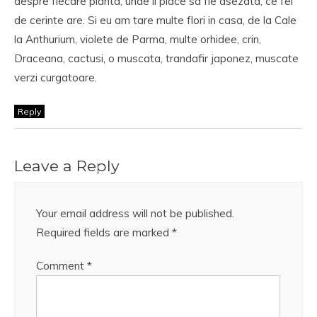
despre fiecare planta, unde ii place sa fie asezata, ce fel
de cerinte are. Si eu am tare multe flori in casa, de la Cale
la Anthurium, violete de Parma, multe orhidee, crin,
Draceana, cactusi, o muscata, trandafir japonez, muscate
verzi curgatoare.
Reply
Leave a Reply
Your email address will not be published.
Required fields are marked
*
Comment
*