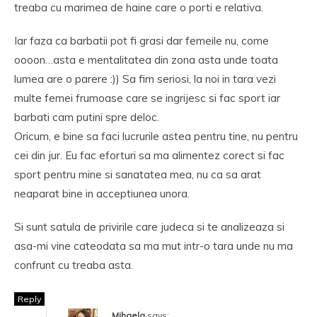
treaba cu marimea de haine care o porti e relativa.
Iar faza ca barbatii pot fi grasi dar femeile nu, come
oooon…asta e mentalitatea din zona asta unde toata
lumea are o parere :)) Sa fim seriosi, la noi in tara vezi
multe femei frumoase care se ingrijesc si fac sport iar
barbati cam putini spre deloc.
Oricum, e bine sa faci lucrurile astea pentru tine, nu pentru
cei din jur. Eu fac eforturi sa ma alimentez corect si fac
sport pentru mine si sanatatea mea, nu ca sa arat
neaparat bine in acceptiunea unora.
Si sunt satula de privirile care judeca si te analizeaza si
asa-mi vine cateodata sa ma mut intr-o tara unde nu ma
confrunt cu treaba asta.
Reply
Mihaela
says: