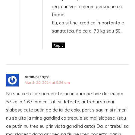
regimuri vor fi mereu persoane cu
forme.
Eu, ca si tine, cred ca importanta e
sanatatea, fie ca ai 70 kg sau 50.
Reply
rararuru
says:
March 20, 2014 at 9:36 am
Nu stiu ce fel de oameni te inconjoara pe tine dar eu am
57 kg la 1.67, am calitati si defecte; ar trebui sa mai
slabesc cate putin de de ici de colo, port s sau m si nimeni
nu se uita la mine gandind ca trebuie sa mai slabesc. (sau
ce putin nu trec eu prin viata gandind asta) Da, ar trebui sa
mai slabesc daca as vrea sa fiu pe vreo coperta, dar in