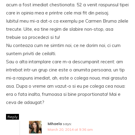
acum a fost imediat chestionata. 52 a venit raspunsul tipei
care in opinia mea e printre cele mai fit din peisaj.
Iubitul meu mi-a dat-o ca exemplu pe Carmen Bruma zilele
trecute. Uite, ea tine regim de slabire non-stop, asa
trebuie sa procedezi si tu!
Nu conteaza cum ne simtim noi, ce ne dorim noi, ci cum
suntem priviti de ceilalti.
Sau o alta intamplare care m-a descumpanit recent: am
intrebat intr-un grup cine este o anumita persoana, un tip
mi-a raspuns imediat, ah, este o colega noua, mai grasuta
asa. Dupa o vreme am vazut-o si eu pe colega cea noua:
era o fata inalta, frumoasa si bine proportionata! Mai e
ceva de adaugat?
Reply
Mihaela
says:
March 20, 2014 at 9:36 am