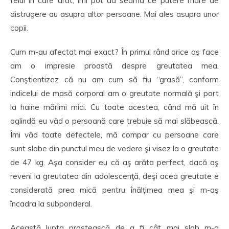
felul în care arăt, îmi pot da seama ce putere mare de
distrugere au asupra altor persoane. Mai ales asupra unor
copii.
Cum m-au afectat mai exact? În primul rând orice aş face
am o impresie proastă despre greutatea mea.
Conştientizez că nu am cum să fiu “grasă”, conform
indicelui de masă corporal am o greutate normală şi port
la haine mărimi mici. Cu toate acestea, când mă uit în
oglindă eu văd o persoană care trebuie să mai slăbească.
Îmi văd toate defectele, mă compar cu persoane care
sunt slabe din punctul meu de vedere şi visez la o greutate
de 47 kg. Aşa consider eu că aş arăta perfect, dacă aş
reveni la greutatea din adolescenţă, deşi acea greutate e
considerată prea mică pentru înălţimea mea şi m-aş
încadra la subponderal.
Această lupta prostească de a fi cât mai slab m-a