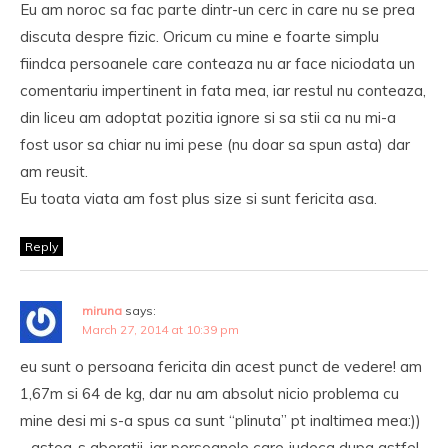
Eu am noroc sa fac parte dintr-un cerc in care nu se prea
discuta despre fizic. Oricum cu mine e foarte simplu
fiindca persoanele care conteaza nu ar face niciodata un
comentariu impertinent in fata mea, iar restul nu conteaza,
din liceu am adoptat pozitia ignore si sa stii ca nu mi-a
fost usor sa chiar nu imi pese (nu doar sa spun asta) dar
am reusit.
Eu toata viata am fost plus size si sunt fericita asa.
Reply
miruna
says:
March 27, 2014 at 10:39 pm
eu sunt o persoana fericita din acest punct de vedere! am
1,67m si 64 de kg, dar nu am absolut nicio problema cu
mine desi mi s-a spus ca sunt “plinuta” pt inaltimea mea:))
…astea-s aberatii, iar persoanele care judeca dupa astfel