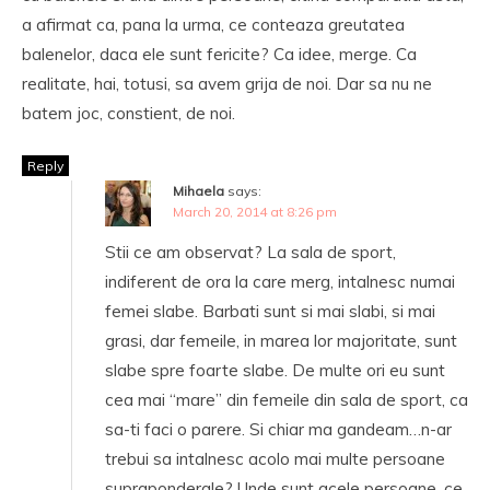
a afirmat ca, pana la urma, ce conteaza greutatea
balenelor, daca ele sunt fericite? Ca idee, merge. Ca
realitate, hai, totusi, sa avem grija de noi. Dar sa nu ne
batem joc, constient, de noi.
Reply
Mihaela
says:
March 20, 2014 at 8:26 pm
Stii ce am observat? La sala de sport,
indiferent de ora la care merg, intalnesc numai
femei slabe. Barbati sunt si mai slabi, si mai
grasi, dar femeile, in marea lor majoritate, sunt
slabe spre foarte slabe. De multe ori eu sunt
cea mai “mare” din femeile din sala de sport, ca
sa-ti faci o parere. Si chiar ma gandeam…n-ar
trebui sa intalnesc acolo mai multe persoane
supraponderale? Unde sunt acele persoane, ce