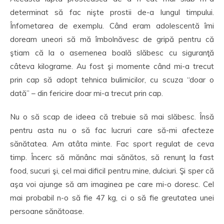
determinat să fac nişte prostii de-a lungul timpului.
Înfometarea de exemplu. Când eram adolescentă îmi
doream uneori să mă îmbolnăvesc de gripă pentru că
ştiam că la o asemenea boală slăbesc cu siguranţă
câteva kilograme. Au fost şi momente când mi-a trecut
prin cap să adopt tehnica bulimicilor, cu scuza “doar o
dată” – din fericire doar mi-a trecut prin cap.
Nu o să scap de ideea că trebuie să mai slăbesc. Însă
pentru asta nu o să fac lucruri care să-mi afecteze
sănătatea. Am atâta minte. Fac sport regulat de ceva
timp. Încerc să mănânc mai sănătos, să renunţ la fast
food, sucuri şi, cel mai dificil pentru mine, dulciuri. Şi sper că
aşa voi ajunge să am imaginea pe care mi-o doresc. Cel
mai probabil n-o să fie 47 kg, ci o să fie greutatea unei
persoane sănătoase.