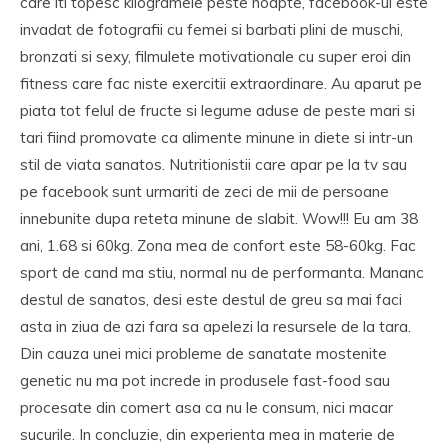
care iti topesc kilogramele peste noapte, facebook-ul este
invadat de fotografii cu femei si barbati plini de muschi,
bronzati si sexy, filmulete motivationale cu super eroi din
fitness care fac niste exercitii extraordinare. Au aparut pe
piata tot felul de fructe si legume aduse de peste mari si
tari fiind promovate ca alimente minune in diete si intr-un
stil de viata sanatos. Nutritionistii care apar pe la tv sau
pe facebook sunt urmariti de zeci de mii de persoane
innebunite dupa reteta minune de slabit. Wow!!! Eu am 38
ani, 1.68 si 60kg. Zona mea de confort este 58-60kg. Fac
sport de cand ma stiu, normal nu de performanta. Mananc
destul de sanatos, desi este destul de greu sa mai faci
asta in ziua de azi fara sa apelezi la resursele de la tara.
Din cauza unei mici probleme de sanatate mostenite
genetic nu ma pot increde in produsele fast-food sau
procesate din comert asa ca nu le consum, nici macar
sucurile. In concluzie, din experienta mea in materie de