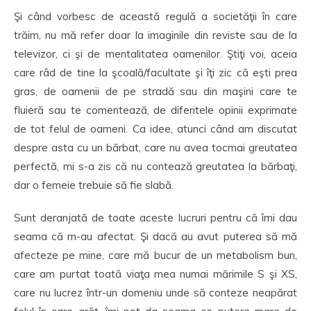
Şi când vorbesc de această regulă a societăţii în care
trăim, nu mă refer doar la imaginile din reviste sau de la
televizor, ci şi de mentalitatea oamenilor. Ştiţi voi, aceia
care râd de tine la şcoală/facultate şi îţi zic că eşti prea
gras, de oamenii de pe stradă sau din maşini care te
fluieră sau te comentează, de diferitele opinii exprimate
de tot felul de oameni. Ca idee, atunci când am discutat
despre asta cu un bărbat, care nu avea tocmai greutatea
perfectă, mi s-a zis că nu contează greutatea la bărbaţi,
dar o femeie trebuie să fie slabă.
Sunt deranjată de toate aceste lucruri pentru că îmi dau
seama că m-au afectat. Şi dacă au avut puterea să mă
afecteze pe mine, care mă bucur de un metabolism bun,
care am purtat toată viaţa mea numai mărimile S şi XS,
care nu lucrez într-un domeniu unde să conteze neapărat