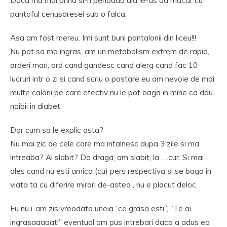
Daca ma mai prind si-n perioada aia le-as da macar cu
pantoful cenusaresei sub o falca.
Asa am fost mereu. Imi sunt buni pantalonii din liceu!!!
Nu pot sa ma ingras, am un metabolism extrem de rapid,
arderi mari, ard cand gandesc cand alerg cand fac 10
lucruri intr o zi si cand scriu o postare eu am nevoie de mai
multe calorii pe care efectiv nu le pot baga in mine ca dau
naibii in diabet
Dar cum sa le explic asta?
Nu mai zic de cele care ma intalnesc dupa 3 zile si ma
intreaba? Ai slabit? Da draga, am slabit, la ….cur. Si mai
ales cand nu esti amica (cu) pers respectiva si se baga in
viata ta cu diferire mirari de-astea , nu e placut deloc.
Eu nu i-am zis vreodata uneia “ce grasa esti”, “Te ai
ingrasaaaaat!” eventual am pus intrebari daca a adus ea