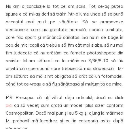
Nu am o concluzie la tot ce am scris. Tot ce-aş putea
spune e că mi-aş dori să trăim într-o lume unde să se pună
accentul mai mult pe sănătate. Să se promoveze
persoanele care au greutate normală, corpuri tonifiate,
care fac sport şi mănâncă sănătos. Să nu ni se bage în
cap de mici copii că trebuie să fim cât mai slabe, să nu mai
fim judecate că nu arătăm ca femeile photoshopate din
reviste. M-am săturat ca la mărimea S/36/8-10 să fiu
privită că o persoană care trebuie să mai slăbească. M-
am săturat să mă simt obligată să arăt că un fotomodel,
când tot ce vreau e să fiu sănătoasă şi mulţumită de mine.
P.S. Presupun că aţi văzut deja articolul, dacă nu click
aici
ca să vedeţi cum arată un model “plus size” conform
Cosmopolitan. Dacă mai pun şi eu 5 kg şi ajung la mărimea
M, probabil mă încadrez şi eu în categoria asta, după
părerea lor.