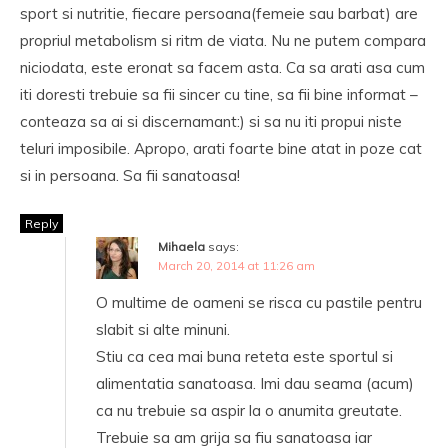
sport si nutritie, fiecare persoana(femeie sau barbat) are
propriul metabolism si ritm de viata. Nu ne putem compara
niciodata, este eronat sa facem asta. Ca sa arati asa cum
iti doresti trebuie sa fii sincer cu tine, sa fii bine informat –
conteaza sa ai si discernamant:) si sa nu iti propui niste
teluri imposibile. Apropo, arati foarte bine atat in poze cat
si in persoana. Sa fii sanatoasa!
Reply
Mihaela
says:
March 20, 2014 at 11:26 am
O multime de oameni se risca cu pastile pentru
slabit si alte minuni.
Stiu ca cea mai buna reteta este sportul si
alimentatia sanatoasa. Imi dau seama (acum)
ca nu trebuie sa aspir la o anumita greutate.
Trebuie sa am grija sa fiu sanatoasa iar