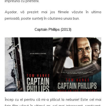
împreună cu prietenii.
Aşadar, vă prezint mai jos filmele văzute în ultima
perioadă, poate sunteţi în căutarea unuia bun.
Captain Phillips (2013)
Încep cu el pentru că mi-a plăcut la nebunie! Este cel mai
fain film văzut în ultimul an, cel mai interesant, captivant,