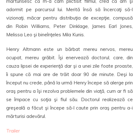
mărturisesc că m-a cam plictisit filmul, cred că am şi
adormit pe parcursul lui. Merită însă să încercaţi să-l
vizionaţi, măcar pentru distribuţia de excepţie, compusă
din Robin Williams, Peter Dinklage, James Earl Jones,
Melissa Leo şi bineînţeles Mila Kunis.
Henry Altmann este un bărbat mereu nervos, mereu
ocupat, mereu grăbit. Îşi enervează doctorul, care, din
cauza lipsei de experienţă dar şi a unei zile foate proaste,
îi spune că mai are de trăit doar 90 de minute. Deşi la
început nu crede, până la urmă Henry începe să alerge prin
oraş pentru a îşi rezolva problemele din viaţă, cum ar fi să
se împace cu soţia şi fiul său. Doctorul realizează ce
greşeală a făcut şi începe să-l caute prin oraş pentru a-i
mărturisi adevărul.
Trailer