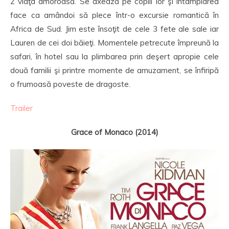
2 viaţa amoroasă. Se axează pe copiii lor şi întâmplarea
face ca amândoi să plece într-o excursie romantică în
Africa de Sud. Jim este însoţit de cele 3 fete ale sale iar
Lauren de cei doi băieţi. Momentele petrecute împreună la
safari, în hotel sau la plimbarea prin deşert apropie cele
două familii şi printre momente de amuzament, se înfiripă
o frumoasă poveste de dragoste.
Trailer
Grace of Monaco (2014)