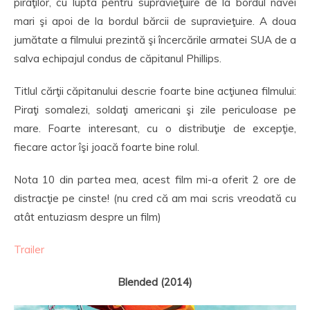
piraţilor, cu lupta pentru supravieţuire de la bordul navei
mari şi apoi de la bordul bărcii de supravieţuire. A doua
jumătate a filmului prezintă şi încercările armatei SUA de a
salva echipajul condus de căpitanul Phillips.
Titlul cărţii căpitanului descrie foarte bine acţiunea filmului:
Piraţi somalezi, soldaţi americani şi zile periculoase pe
mare. Foarte interesant, cu o distribuţie de excepţie,
fiecare actor îşi joacă foarte bine rolul.
Nota 10 din partea mea, acest film mi-a oferit 2 ore de
distracţie pe cinste! (nu cred că am mai scris vreodată cu
atât entuziasm despre un film)
Trailer
Blended (2014)