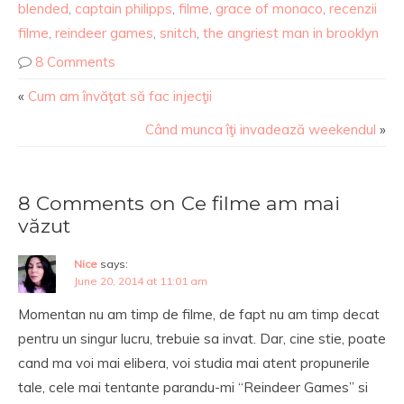
blended
,
captain philipps
,
filme
,
grace of monaco
,
recenzii
filme
,
reindeer games
,
snitch
,
the angriest man in brooklyn
8 Comments
«
Cum am învăţat să fac injecţii
Când munca îţi invadează weekendul
»
8 Comments on Ce filme am mai
văzut
Nice
says:
June 20, 2014 at 11:01 am
Momentan nu am timp de filme, de fapt nu am timp decat
pentru un singur lucru, trebuie sa invat. Dar, cine stie, poate
cand ma voi mai elibera, voi studia mai atent propunerile
tale, cele mai tentante parandu-mi “Reindeer Games” si