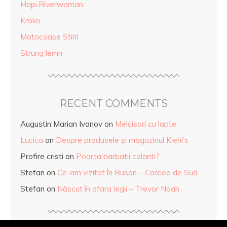
Hapi.Riverwoman
Kroko
Motocoase Stihl
Strung lemn
RECENT COMMENTS
Augustin Marian Ivanov
on
Melcisori cu lapte
Lucica
on
Despre produsele și magazinul Kiehl’s
Profire cristi
on
Poarta barbatii colanti?
Stefan
on
Ce-am vizitat în Busan – Coreea de Sud
Stefan
on
Născut în afara legii – Trevor Noah