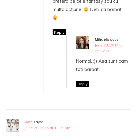
prefera pe cele fantasy sau cu
multa actiune.
Deh, ca barbatii.
Reply
Mihaela
says:
June 23, 2014 at
8:57 am
Normal. :)) Asa sunt cam
toti barbatii.
Reply
Adri
says:
June 20, 2014 at 12:03 pm