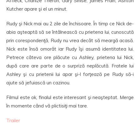
Affleck, Charlize Theron, Gary Sinise, James Frain, Ashton
Kutcher apare şi el un minut.
Rudy şi Nick mai au 2 zile de închisoare. În timp ce Nick de-
abia aşteaptă să se întâlnească cu prietena lui, cunoscută
prin corespondenţă, Rudy nu vrea decât să meargă acasă.
Nick este însă omorât iar Rudy îşi asumă identitatea lui.
Petrece câteva ore plăcute cu Ashley, prietena lui Nick,
după care are parte de o surpriză neplăcută. Fratele lui
Ashley şi cu prietenii lui apar şi-l forţează pe Rudy să-i
ajute să jefuiască un cazinou.
Filmul este ok, finalul este interesant şi neaşteptat. Merge
în momente când vă plictisiţi mai tare.
Trailer