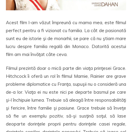
Acest film l-am văzut împreună cu mama mea, este filmul
perfect pentru a fi vizionat cu familia. La cât de pasionată
sunt eu de istorie şi de monarhii, se pare că nu ştiam mare
lucru despre familia regală din Monaco. Datorită acestui
film am mai învăţat câte ceva.
Filmul prezintă doar o mică parte din viaţa prinţesei Grace.
Hitchcock îi oferă un rol în filmul Marnie, Rainier are grave
probleme diplomatice cu Franţa, supuşii nu o consideră una
de-a lor. Viaţa ei nu este nici pe departe basmul pe care
şi-l închipuie lumea. Trebuie să aleagă între responsabilităţi
şi fericire, între familie şi pasiune. Grace trebuie să înveţe
să fie un exemplu pozitiv, să-şi susţină soţul, să lase
deoparte dorinţele proprii pentru dorinţele casei regale,
dorinţele copiilor, dorinţele poporului. Trebuie să joace cel