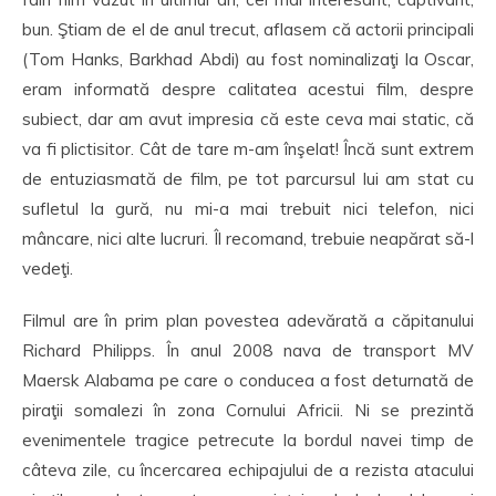
bun. Ştiam de el de anul trecut, aflasem că actorii principali
(Tom Hanks, Barkhad Abdi) au fost nominalizaţi la Oscar,
eram informată despre calitatea acestui film, despre
subiect, dar am avut impresia că este ceva mai static, că
va fi plictisitor. Cât de tare m-am înşelat! Încă sunt extrem
de entuziasmată de film, pe tot parcursul lui am stat cu
sufletul la gură, nu mi-a mai trebuit nici telefon, nici
mâncare, nici alte lucruri. Îl recomand, trebuie neapărat să-l
vedeţi.
Filmul are în prim plan povestea adevărată a căpitanului
Richard Philipps. În anul 2008 nava de transport MV
Maersk Alabama pe care o conducea a fost deturnată de
piraţii somalezi în zona Cornului Africii. Ni se prezintă
evenimentele tragice petrecute la bordul navei timp de
câteva zile, cu încercarea echipajului de a rezista atacului