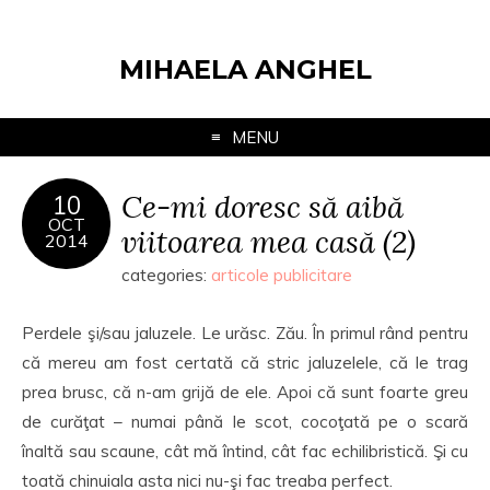
MIHAELA ANGHEL
MENU
Ce-mi doresc să aibă
10
OCT
viitoarea mea casă (2)
2014
categories:
articole publicitare
Perdele şi/sau jaluzele. Le urăsc. Zău. În primul rând pentru
că mereu am fost certată că stric jaluzelele, că le trag
prea brusc, că n-am grijă de ele. Apoi că sunt foarte greu
de curăţat – numai până le scot, cocoţată pe o scară
înaltă sau scaune, cât mă întind, cât fac echilibristică. Şi cu
toată chinuiala asta nici nu-şi fac treaba perfect.