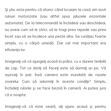
Şi ştiu asta pentru că atunci când locuiam la casă am avut
rulouri motorizate (sau altfel spus jaluzele orizontale
automate). De la telecomandă le închideai sau deschideai,
nu aveai cum să le strici, să le tragi prea repede sau prea
încet sau să se încalece una peste alta. Se curăţau foarte
simplu, cu o cârpă umedă. Dar cel mai important era
eficienţa lor.
Imaginaţi-vă că ajungeţi acasă la prânz, cu o durere teribilă
de cap. Tot ce doriţi să faceţi este să dormiţi un pic. Vă
aşezaţi în pat, însă camera este inundată de razele
soarelui. Cum să adormiţi în aceste condiţii? Simplu,
închideţi rulorile şi se face beznă în cameră. Ai putea jura
că e noapte.
Imaginaţi-vă că este seară, aţi ajuns acasă şi pentru