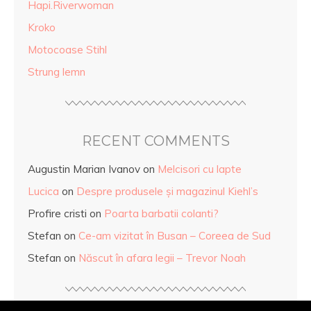
Hapi.Riverwoman
Kroko
Motocoase Stihl
Strung lemn
RECENT COMMENTS
Augustin Marian Ivanov
on
Melcisori cu lapte
Lucica
on
Despre produsele și magazinul Kiehl’s
Profire cristi
on
Poarta barbatii colanti?
Stefan
on
Ce-am vizitat în Busan – Coreea de Sud
Stefan
on
Născut în afara legii – Trevor Noah