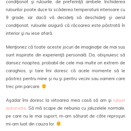
condiţionat şi rulourile, de preferinţă ambele. Închiderea
rulourilor poate duce la scăderea temperaturii interioare cu
9 grade, iar dacă vă decideţi să deschideţi şi aerul
condiţionat, rulourile asigură că răcoarea este păstrată în
interior şi nu iese afară.
Menţionez că toate aceste jocuri de imaginaţie de mai sus
sunt inspirate din experienţă personală. Da, obişnuiesc să
dansez noaptea, probabil de cele mai multe ori extrem de
caraghios, şi tare îmi doresc că acele momente să le
păstrez pentru mine şi nu şi pentru vecini sau oameni care
trec prin parcare.
Aşadar îmi doresc la viitoarea mea casă să am şi
rulouri
automate
. Să mă scape de nebunia cu jaluzelele normale,
pe care nu le mai suport, m-am săturat de câte reproşuri
mi-am luat din cauza lor.