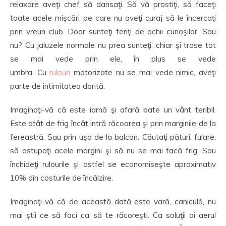
relaxare aveţi chef să dansaţi. Să vă prostiţi, să faceţi
toate acele mişcări pe care nu aveţi curaj să le încercaţi
prin vreun club. Doar sunteţi feriţi de ochii curioşilor. Sau
nu? Cu jaluzele normale nu prea sunteţi, chiar şi trase tot
se mai vede prin ele, în plus se vede
umbra. Cu
rulouri
motorizate nu se mai vede nimic, aveţi
parte de intimitatea dorită.
Imaginaţi-vă că este iarnă şi afară bate un vânt teribil.
Este atât de frig încât intră răcoarea şi prin marginile de la
fereastră. Sau prin uşa de la balcon. Căutaţi pături, fulare,
să astupaţi acele margini şi să nu se mai facă frig. Sau
închideţi rulourile şi astfel se economiseşte aproximativ
10% din costurile de încălzire.
Imaginaţi-vă că de această dată este vară, caniculă, nu
mai ştii ce să faci ca să te răcoreşti. Ca soluţii ai aerul