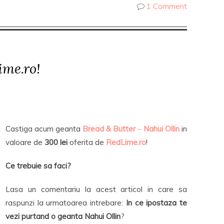
1 Comment
me.ro!
Castiga acum geanta
Bread & Butter
–
Nahui Ollin
in
valoare de
300 lei
oferita de
RedLime.ro
!
Ce trebuie sa faci?
Lasa un comentariu la acest articol in care sa
raspunzi la urmatoarea intrebare:
In ce ipostaza te
vezi purtand o geanta Nahui Ollin
?