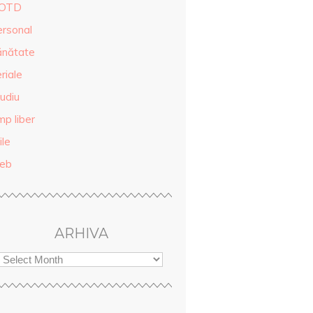
OTD
ersonal
ănătate
riale
udiu
mp liber
ile
eb
ARHIVA