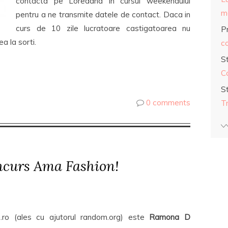
contacta pe Loredana in cursul weekendului
ma
pentru a ne transmite datele de contact. Daca in
curs de 10 zile lucratoare castigatoarea nu
Pr
a la sorti.
co
S
C
S
0 comments
T
ncurs Ama Fashion!
.ro (ales cu ajutorul random.org) este
Ramona D