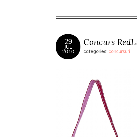
Concurs RedLi
29
JUL
2010
categories:
concursuri