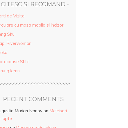
- CITESC SI RECOMAND -
rti de Vizita
rculare cu masa mobila si incizor
eng Shui
api.Riverwoman
roko
otocoase Stihl
trung lemn
RECENT COMMENTS
ugustin Marian Ivanov
on
Melcisori
 lapte
ucica
on
Despre produsele și