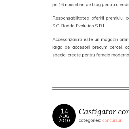
pe 16 noiembrie pe blog pentru a vede
Responsabilitatea oferirii premiului c
S.C. Radda Evolution S.R.L.
Accesorizari.ro este un magazin onl
larga de accesorii precum cercei, coli
special create pentru femeia moderna 
Castigator co
14
AUG
2010
categories:
concursuri