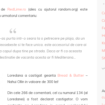
t de
RedLime.ro
(ales cu ajutorul random.org) este
Ca
 urmatorul comentariu:
Ci
F
H
-as purta intr-o seara la o petrecere pe plaja, da un
K
 deosebeste si te face unica. este accesoriul de care ai
M
a capul dupa tine pe strada. Daca ar fi ca aceasta
destinatie de vacanta acesta ar fi Mediterana…
S
Loredana a castigat geanta
Bread & Butter
–
Nahui Ollin in valoare de 300 lei!
A
Din cele 266 de comentarii, cel cu numarul 134 (al
cu
Loredanei) a fost declarat castigator. O vom
L