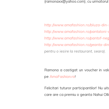
(ramonaxx@yahoo.com), cu urmatorul 
http://www.amafashion.ro/bluza-din-
http://www.amafashion.ro/pantaloni-
http://www.amafashion.ro/pantof-ne
http://www.amafashion.ro/geanta-din
pentru o iesire la restaurant, seara).
Ramona a castigat un voucher in valo
pe
AmaFashion.ro
!
Felicitari tuturor participantilor! Nu u
care are ca premiu o geanta Nahui Ollin