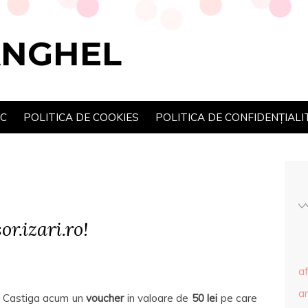
ANGHEL
SC
POLITICA DE COOKIES
POLITICA DE CONFIDENȚIALI
r.izari.ro!
af
ar
Castiga acum un
voucher
in valoare de
50 lei
pe care