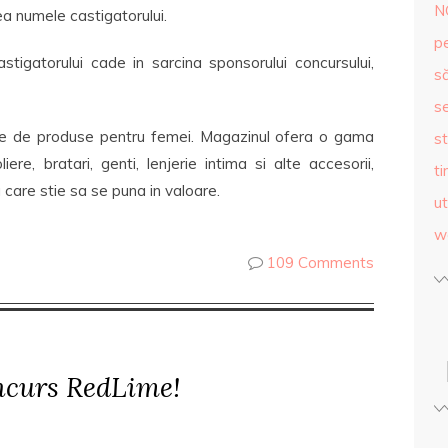
N
a numele castigatorului.
p
astigatorului cade in sarcina sponsorului concursului,
s
se
ine de produse pentru femei. Magazinul ofera o gama
st
ere, bratari, genti, lenjerie intima si alte accesorii,
ti
care stie sa se puna in valoare.
ut
w
109 Comments
ncurs RedLime!