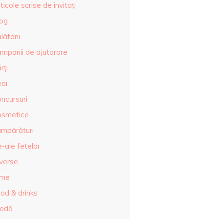
ticole scrise de invitaţi
log
lătorii
ampanii de ajutorare
rţi
eai
ncursuri
osmetice
umpărături
-ale fetelor
iverse
lme
od & drinks
odă