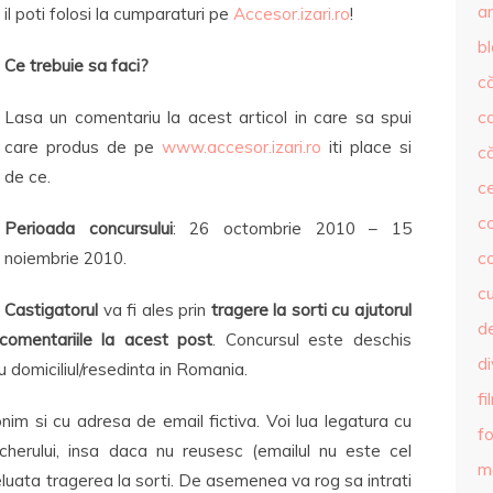
ar
il poti folosi la cumparaturi pe
Accesor.izari.ro
!
b
Ce trebuie sa faci?
că
Lasa un comentariu la acest articol in care sa spui
c
care produs de pe
www.accesor.izari.ro
iti place si
că
de ce.
c
co
Perioada concursului
: 26 octombrie 2010 – 15
noiembrie 2010.
c
c
Castigatorul
va fi ales prin
tragere la sorti cu ajutorul
de
comentariile la acest post
. Concursul este deschis
d
cu domiciliul/resedinta in Romania.
fi
im si cu adresa de email fictiva. Voi lua legatura cu
fo
oucherului, insa daca nu reusesc (emailul nu este cel
m
 reluata tragerea la sorti. De asemenea va rog sa intrati