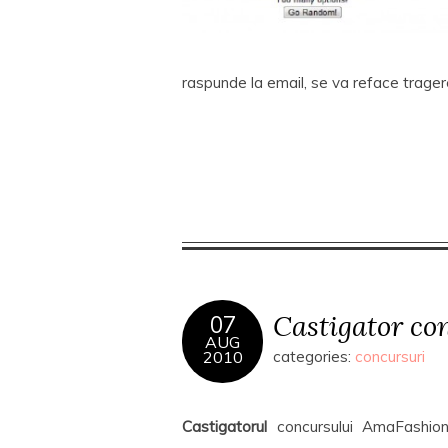
raspunde la email, se va reface tragere
Castigator co
07
AUG
2010
categories:
concursuri
Castigatorul
concursului AmaFashion