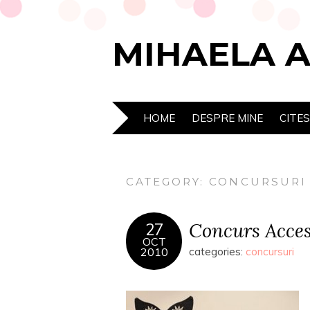
MIHAELA 
HOME
DESPRE MINE
CITE
CATEGORY:
CONCURSURI
Concurs Acceso
27
OCT
2010
categories:
concursuri