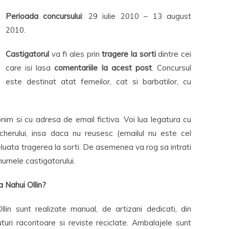
Perioada concursului
: 29 iulie 2010 – 13 august
2010.
Castigatorul
va fi ales prin
tragere la sorti
dintre cei
care isi lasa
comentariile la acest post
. Concursul
este destinat atat femeilor, cat si barbatilor, cu
im si cu adresa de email fictiva. Voi lua legatura cu
oucherului, insa daca nu reusesc (emailul nu este cel
 reluata tragerea la sorti. De asemenea va rog sa intrati
umele castigatorului.
 Nahui Ollin?
llin sunt realizate manual, de artizani dedicati, din
turi racoritoare si reviste reciclate. Ambalajele sunt