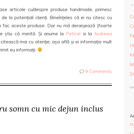
oase articole cu/despre produse handmade, primesc
Ca
e la potențiali clienți. Bineînțeles că ei nu citesc cu
 eu fac aceste produse. Dar nu mă deranjează (foarte
Ci
nde știu că merită. Și anume la
Peticel
si la
Andreea
F
 citească mai cu atenție, așa află și ei informația mult
H
imit eu informații.
K
M
9 Comments
S
ru somn cu mic dejun inclus
A
cu
L