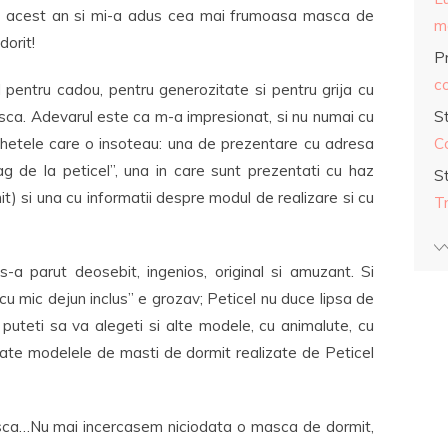
n acest an si mi-a adus cea mai frumoasa masca de
ma
dorit!
Pr
co
l pentru cadou, pentru generozitate si pentru grija cu
asca. Adevarul este ca m-a impresionat, si nu numai cu
S
tichetele care o insoteau: una de prezentare cu adresa
C
rag de la peticel”, una in care sunt prezentati cu haz
S
) si una cu informatii despre modul de realizare si cu
T
a parut deosebit, ingenios, original si amuzant. Si
cu mic dejun inclus” e grozav; Peticel nu duce lipsa de
puteti sa va alegeti si alte modele, cu animalute, cu
oate modelele de masti de dormit realizate de Peticel
ca…Nu mai incercasem niciodata o masca de dormit,