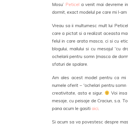
Mosu’
Peticel
a venit mai devreme i
dormit, exact modelul pe care mi l-am 
Vreau sa ii multumesc mult lui Petice
care a pictat si a realizat aceasta m
felul in care arata masca, ci si cu e
blogului, mailului si cu mesajul “cu d
ochelarii pentru somn (masca de dormit
sfaturi de spalare.
Am ales acest model pentru ca mi s-
numele oferit – “ochelari pentru somn 
creativitate, asta e sigur.
Voi insa 
mesaje, cu peisaje de Craciun, s.a. T
pana acum le gasiti
aici
.
Si acum sa va povestesc despre mas