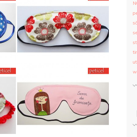
N
p
s
se
st
ti
ut
w