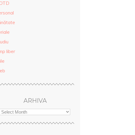
OTD
ersonal
ănătate
riale
udiu
mp liber
ile
eb
ARHIVA