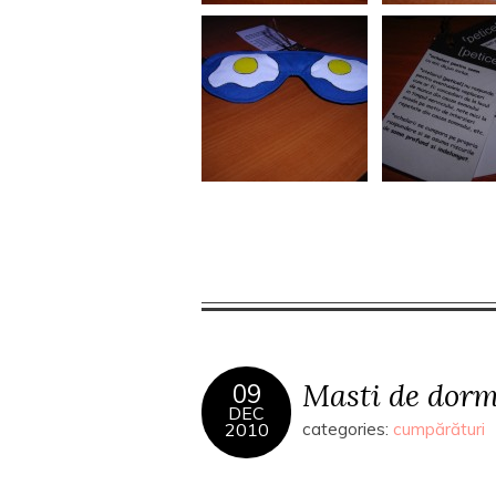
Masti de dormi
09
DEC
2010
categories:
cumpărături