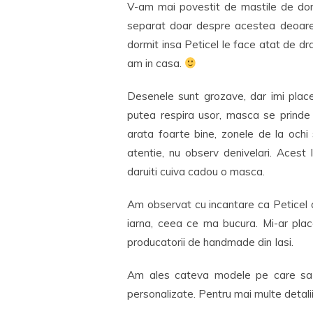
V-am mai povestit de mastile de dor
separat doar despre acestea deoarec
dormit insa Peticel le face atat de d
am in casa.
Desenele sunt grozave, dar imi place
putea respira usor, masca se prinde 
arata foarte bine, zonele de la ochi 
atentie, nu observ denivelari. Acest
daruiti cuiva cadou o masca.
Am observat cu incantare ca Peticel a
iarna, ceea ce ma bucura. Mi-ar pla
producatorii de handmade din Iasi.
Am ales cateva modele pe care sa vi
personalizate. Pentru mai multe detalii