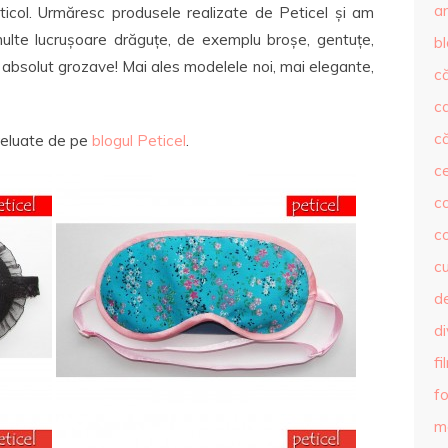
ar
icol. Urmăresc produsele realizate de Peticel și am
ulte lucrușoare drăguțe, de exemplu broșe, gentuțe,
b
 absolut grozave! Mai ales modelele noi, mai elegante,
că
c
că
preluate de pe
blogul Peticel
.
c
co
c
c
de
d
fi
fo
m