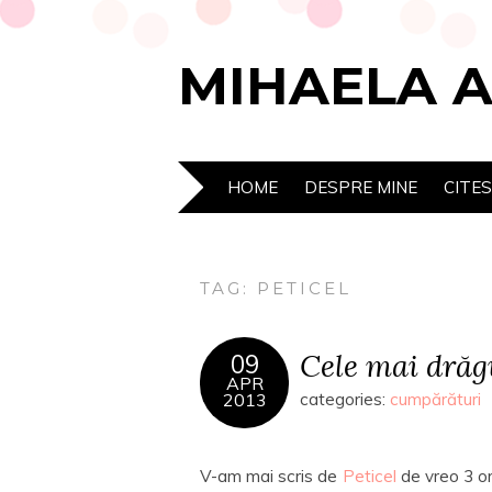
MIHAELA 
HOME
DESPRE MINE
CITE
TAG:
PETICEL
Cele mai drăg
09
APR
2013
categories:
cumpărături
V-am mai scris de
Peticel
de vreo 3 or