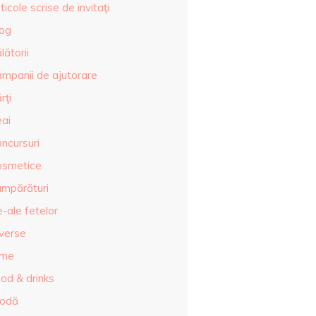
ticole scrise de invitaţi
log
lătorii
ampanii de ajutorare
rţi
eai
ncursuri
osmetice
umpărături
-ale fetelor
iverse
lme
od & drinks
odă