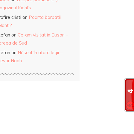
gazinul Kiehl’s
ofire cristi
on
Poarta barbatii
lanti?
tefan
on
Ce-am vizitat în Busan –
oreea de Sud
tefan
on
Născut în afara legii –
revor Noah