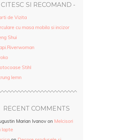
- CITESC SI RECOMAND -
rti de Vizita
rculare cu masa mobila si incizor
eng Shui
api.Riverwoman
roko
otocoase Stihl
trung lemn
RECENT COMMENTS
ugustin Marian Ivanov
on
Melcisori
 lapte
ucica
on
Despre produsele și