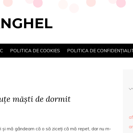
ANGHEL
SC
POLITICA DE COOKIES
POLITICA DE CONFIDENȚIALI
uțe măști de dormit
af
ar
i și mă gândeam că o să ziceți că mă repet, dar nu m-