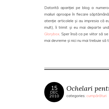
Datorită apariției pe blog a numer
mailuri aproape în fiecare săptămână d
atenție articolele și au impresia că
mult), îi trimit și eu mai departe u
Glorybox
. Sper însă ca pe viitor să se
mai devreme și nici nu mai trebuie să tr
Ochelari pent
15
DEC
2010
categories:
cumpărături