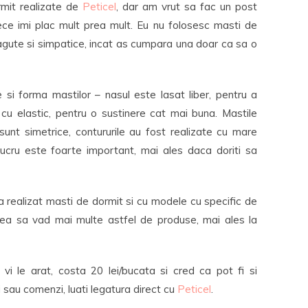
mit realizate de
Peticel
, dar am vrut sa fac un post
e imi plac mult prea mult. Eu nu folosesc masti de
ragute si simpatice, incat as cumpara una doar ca sa o
 si forma mastilor – nasul este lasat liber, pentru a
cu elastic, pentru o sustinere cat mai buna. Mastile
sunt simetrice, contururile au fost realizate cu mare
 lucru este foarte important, mai ales daca doriti sa
 realizat masti de dormit si cu modele cu specific de
cea sa vad mai multe astfel de produse, mai ales la
 le arat, costa 20 lei/bucata si cred ca pot fi si
 sau comenzi, luati legatura direct cu
Peticel
.