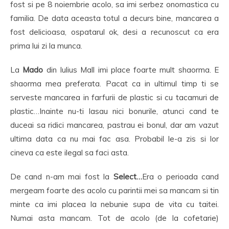
fost si pe 8 noiembrie acolo, sa imi serbez onomastica cu
familia. De data aceasta totul a decurs bine, mancarea a
fost delicioasa, ospatarul ok, desi a recunoscut ca era
prima lui zi la munca.
La
Mado
din Iulius Mall imi place foarte mult shaorma. E
shaorma mea preferata. Pacat ca in ultimul timp ti se
serveste mancarea in farfurii de plastic si cu tacamuri de
plastic…Inainte nu-ti lasau nici bonurile, atunci cand te
duceai sa ridici mancarea, pastrau ei bonul, dar am vazut
ultima data ca nu mai fac asa. Probabil le-a zis si lor
cineva ca este ilegal sa faci asta.
De cand n-am mai fost la
Select…
Era o perioada cand
mergeam foarte des acolo cu parintii mei sa mancam si tin
minte ca imi placea la nebunie supa de vita cu taitei.
Numai asta mancam. Tot de acolo (de la cofetarie)