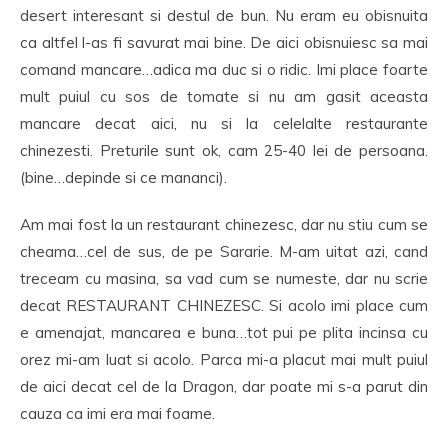
desert interesant si destul de bun. Nu eram eu obisnuita
ca altfel l-as fi savurat mai bine. De aici obisnuiesc sa mai
comand mancare…adica ma duc si o ridic. Imi place foarte
mult puiul cu sos de tomate si nu am gasit aceasta
mancare decat aici, nu si la celelalte restaurante
chinezesti. Preturile sunt ok, cam 25-40 lei de persoana.
(bine…depinde si ce mananci).
Am mai fost la un restaurant chinezesc, dar nu stiu cum se
cheama…cel de sus, de pe Sararie. M-am uitat azi, cand
treceam cu masina, sa vad cum se numeste, dar nu scrie
decat RESTAURANT CHINEZESC. Si acolo imi place cum
e amenajat, mancarea e buna…tot pui pe plita incinsa cu
orez mi-am luat si acolo. Parca mi-a placut mai mult puiul
de aici decat cel de la Dragon, dar poate mi s-a parut din
cauza ca imi era mai foame.