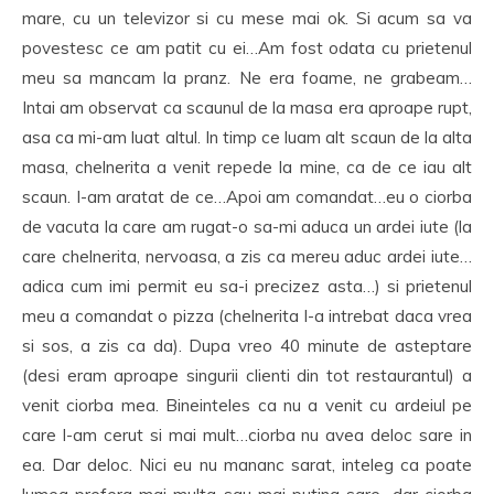
mare, cu un televizor si cu mese mai ok. Si acum sa va
povestesc ce am patit cu ei…Am fost odata cu prietenul
meu sa mancam la pranz. Ne era foame, ne grabeam…
Intai am observat ca scaunul de la masa era aproape rupt,
asa ca mi-am luat altul. In timp ce luam alt scaun de la alta
masa, chelnerita a venit repede la mine, ca de ce iau alt
scaun. I-am aratat de ce…Apoi am comandat…eu o ciorba
de vacuta la care am rugat-o sa-mi aduca un ardei iute (la
care chelnerita, nervoasa, a zis ca mereu aduc ardei iute…
adica cum imi permit eu sa-i precizez asta…) si prietenul
meu a comandat o pizza (chelnerita l-a intrebat daca vrea
si sos, a zis ca da). Dupa vreo 40 minute de asteptare
(desi eram aproape singurii clienti din tot restaurantul) a
venit ciorba mea. Bineinteles ca nu a venit cu ardeiul pe
care l-am cerut si mai mult…ciorba nu avea deloc sare in
ea. Dar deloc. Nici eu nu mananc sarat, inteleg ca poate