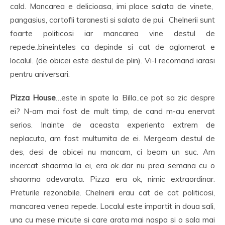
cald. Mancarea e delicioasa, imi place salata de vinete,
pangasius, cartofii taranesti si salata de pui. Chelnerii sunt
foarte politicosi iar mancarea vine destul de
repede..bineinteles ca depinde si cat de aglomerat e
localul. (de obicei este destul de plin). Vi-l recomand iarasi
pentru aniversari.
Pizza House
…este in spate la Billa..ce pot sa zic despre
ei? N-am mai fost de mult timp, de cand m-au enervat
serios. Inainte de aceasta experienta extrem de
neplacuta, am fost multumita de ei. Mergeam destul de
des, desi de obicei nu mancam, ci beam un suc. Am
incercat shaorma la ei, era ok..dar nu prea semana cu o
shaorma adevarata. Pizza era ok, nimic extraordinar.
Preturile rezonabile. Chelnerii erau cat de cat politicosi,
mancarea venea repede. Localul este impartit in doua sali,
una cu mese micute si care arata mai naspa si o sala mai