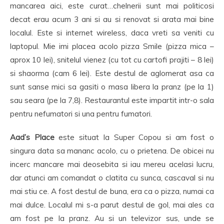
mancarea aici, este curat…chelnerii sunt mai politicosi
decat erau acum 3 ani si au si renovat si arata mai bine
localul. Este si internet wireless, daca vreti sa veniti cu
laptopul. Mie imi placea acolo pizza Smile (pizza mica –
aprox 10 lei), snitelul vienez (cu tot cu cartofi prajiti – 8 lei)
si shaorma (cam 6 lei). Este destul de aglomerat asa ca
sunt sanse mici sa gasiti o masa libera la pranz (pe la 1)
sau seara (pe la 7,8). Restaurantul este impartit intr-o sala
pentru nefumatori si una pentru fumatori.
Aad’s Place
este situat la Super Copou si am fost o
singura data sa mananc acolo, cu o prietena. De obicei nu
incerc mancare mai deosebita si iau mereu acelasi lucru,
dar atunci am comandat o clatita cu sunca, cascaval si nu
mai stiu ce. A fost destul de buna, era ca o pizza, numai ca
mai dulce. Localul mi s-a parut destul de gol, mai ales ca
am fost pe la pranz. Au si un televizor sus, unde se