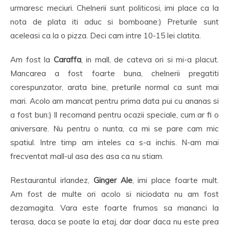
urmaresc meciuri. Chelnerii sunt politicosi, imi place ca la
nota de plata iti aduc si bomboane:) Preturile sunt
aceleasi ca la o pizza. Deci cam intre 10-15 lei clatita.
Am fost la
Caraffa
, in mall, de cateva ori si mi-a placut.
Mancarea a fost foarte buna, chelnerii pregatiti
corespunzator, arata bine, preturile normal ca sunt mai
mari. Acolo am mancat pentru prima data pui cu ananas si
a fost bun:) Il recomand pentru ocazii speciale, cum ar fi o
aniversare. Nu pentru o nunta, ca mi se pare cam mic
spatiul. Intre timp am inteles ca s-a inchis. N-am mai
frecventat mall-ul asa des asa ca nu stiam.
Restaurantul irlandez,
Ginger Ale
, imi place foarte mult.
Am fost de multe ori acolo si niciodata nu am fost
dezamagita. Vara este foarte frumos sa mananci la
terasa, daca se poate la etaj, dar doar daca nu este prea