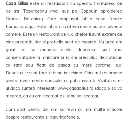
Casa Bilius
este un restaurant cu specific frantuzesc de
pe str Toparceanu (mai sus pe Copou,in apropierea
Gradinii Botanice). Este amplasat intr-o casa, foarte
frumos aranjat. Este intim, cu cateva mese puse in diverse
camere. Este un restaurant de lux, chelnerii sunt extrem de
bine pregatiti, dar si preturile sunt pe masura. Nu prea am
gasit ce sa mananc acolo, deoarece sunt mai
conservatoare la mancare si nu-mi prea plac delicatesuri
ca rata sau ficat de gasca cu mere caramel, s.a.
Deserturile sunt foarte bune in schimb. Oricum il recomand
pentru evenimente speciale, cu putini invitati. Vizitati site-
ul daca sunteti interesati: www.casabilius.ro (daca o sa va
mearga, ca eu am incercat azi si nu se incarca).
Cam atat pentru azi, am sa revin cu mai multe articole
despre restaurante si baruri/cafenele.