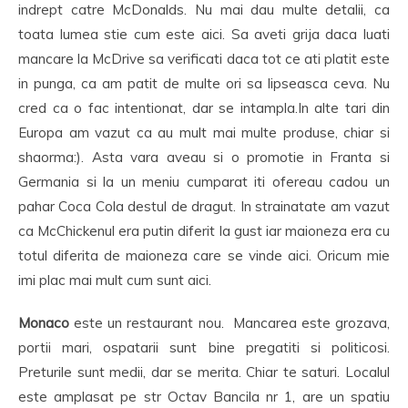
indrept catre McDonalds. Nu mai dau multe detalii, ca
toata lumea stie cum este aici. Sa aveti grija daca luati
mancare la McDrive sa verificati daca tot ce ati platit este
in punga, ca am patit de multe ori sa lipseasca ceva. Nu
cred ca o fac intentionat, dar se intampla.In alte tari din
Europa am vazut ca au mult mai multe produse, chiar si
shaorma:). Asta vara aveau si o promotie in Franta si
Germania si la un meniu cumparat iti ofereau cadou un
pahar Coca Cola destul de dragut. In strainatate am vazut
ca McChickenul era putin diferit la gust iar maioneza era cu
totul diferita de maioneza care se vinde aici. Oricum mie
imi plac mai mult cum sunt aici.
Monaco
este un restaurant nou. Mancarea este grozava,
portii mari, ospatarii sunt bine pregatiti si politicosi.
Preturile sunt medii, dar se merita. Chiar te saturi. Localul
este amplasat pe str Octav Bancila nr 1, are un spatiu