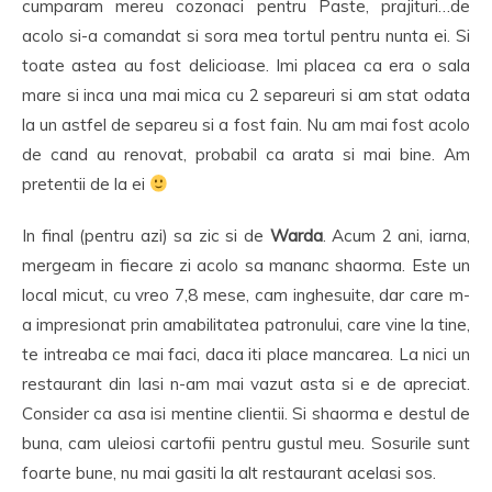
cumparam mereu cozonaci pentru Paste, prajituri…de
acolo si-a comandat si sora mea tortul pentru nunta ei. Si
toate astea au fost delicioase. Imi placea ca era o sala
mare si inca una mai mica cu 2 separeuri si am stat odata
la un astfel de separeu si a fost fain. Nu am mai fost acolo
de cand au renovat, probabil ca arata si mai bine. Am
pretentii de la ei
In final (pentru azi) sa zic si de
Warda
. Acum 2 ani, iarna,
mergeam in fiecare zi acolo sa mananc shaorma. Este un
local micut, cu vreo 7,8 mese, cam inghesuite, dar care m-
a impresionat prin amabilitatea patronului, care vine la tine,
te intreaba ce mai faci, daca iti place mancarea. La nici un
restaurant din Iasi n-am mai vazut asta si e de apreciat.
Consider ca asa isi mentine clientii. Si shaorma e destul de
buna, cam uleiosi cartofii pentru gustul meu. Sosurile sunt
foarte bune, nu mai gasiti la alt restaurant acelasi sos.