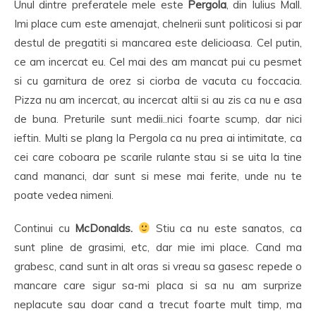
Unul dintre preferatele mele este
Pergola
, din Iulius Mall.
Imi place cum este amenajat, chelnerii sunt politicosi si par
destul de pregatiti si mancarea este delicioasa. Cel putin,
ce am incercat eu. Cel mai des am mancat pui cu pesmet
si cu garnitura de orez si ciorba de vacuta cu foccacia.
Pizza nu am incercat, au incercat altii si au zis ca nu e asa
de buna. Preturile sunt medii..nici foarte scump, dar nici
ieftin. Multi se plang la Pergola ca nu prea ai intimitate, ca
cei care coboara pe scarile rulante stau si se uita la tine
cand mananci, dar sunt si mese mai ferite, unde nu te
poate vedea nimeni.
Continui cu
McDonalds.
Stiu ca nu este sanatos, ca
sunt pline de grasimi, etc, dar mie imi place. Cand ma
grabesc, cand sunt in alt oras si vreau sa gasesc repede o
mancare care sigur sa-mi placa si sa nu am surprize
neplacute sau doar cand a trecut foarte mult timp, ma