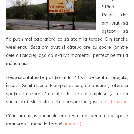
Stâna
Poieni, dar
am vrut să
aștept să
fie puțin mai cald afară ca să stăm la terasă. Din fericire
weekendul ăsta am avut și câteva ore cu soare (printre
cele cu ploaie), așa că s-a ivit momentul perfect pentru a
mânca aici.
Restaurantul este poziționat la 23 km de centrul orașului,
în satul Schitu Duca. E amplasat lângă o pădure și oferă și
spații de cazare (7 căsuțe, dar se pot amplasa și corturi
sau rulote). Mai multe detalii despre loc găsiți pe
site-ul lor
.
Când am ajuns noi acolo era destul de liber, erau ocupate
doar vreo 2 mese la terasă.
(more…)