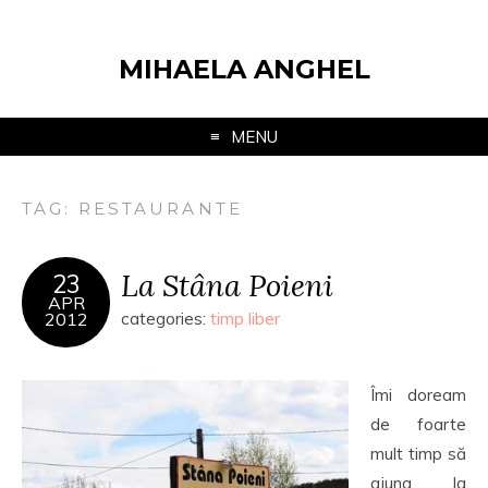
MIHAELA ANGHEL
MENU
TAG:
RESTAURANTE
La Stâna Poieni
23
APR
2012
categories:
timp liber
Îmi doream
de foarte
mult timp să
ajung la