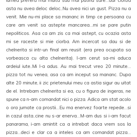
lumea prefera mai multa sau mai putina sare…dar ciorba
asta nu avea deloc deloc..Nu avea nici un gust. Pizza nu a
venit. Mie nu-mi place sa mananc in timp ce persoana cu
care am venit sa astepte mancarea…mi se pare putin
nepoliticos. Asa ca am zis ca mai astept, cu ocazia asta
mi se raceste si mie ciorba. Am incercat sa dau si de
chelnerita si intr-un final am reusit (era prea ocupata sa
vorbeasca cu alta chelnerita). I-am cerut sa-mi aduca
ardeiul iute..Mi l-a adus. Au mai trecut vreo 20 minute…
pizza tot nu venea, asa ca am inceput sa mananc. Dupa
alte 20 minute, ii zic prietenului meu ca astia sigur au uitat
de el. Intrebam chelnerita si ea, cu o figura de ingeras, ne
spune ca n-am comandat nici o pizza. Adica am stat acolo
o ora jumate ca prostii…Eu ma enervez foarte repede…si
in cazul asta..cine nu s-ar enerva…M-am dus si i-am facut
panarama, i-am amintit ca a intrebat daca vrem sos la
pizza…deci e clar ca a inteles ca am comandat pizza…