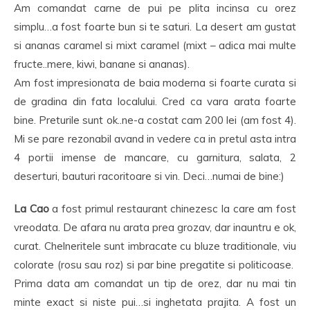
Am comandat carne de pui pe plita incinsa cu orez
simplu…a fost foarte bun si te saturi. La desert am gustat
si ananas caramel si mixt caramel (mixt – adica mai multe
fructe..mere, kiwi, banane si ananas).
Am fost impresionata de baia moderna si foarte curata si
de gradina din fata localului. Cred ca vara arata foarte
bine. Preturile sunt ok..ne-a costat cam 200 lei (am fost 4).
Mi se pare rezonabil avand in vedere ca in pretul asta intra
4 portii imense de mancare, cu garnitura, salata, 2
deserturi, bauturi racoritoare si vin. Deci…numai de bine:)
La Cao
a fost primul restaurant chinezesc la care am fost
vreodata. De afara nu arata prea grozav, dar inauntru e ok,
curat. Chelneritele sunt imbracate cu bluze traditionale, viu
colorate (rosu sau roz) si par bine pregatite si politicoase.
Prima data am comandat un tip de orez, dar nu mai tin
minte exact si niste pui…si inghetata prajita. A fost un