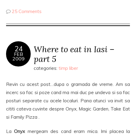
25 Comments
Where to eat in Iasi –
24
FEB
part 5
2009
categories:
timp liber
Revin cu acest post…dupa o gramada de vreme. Am sa
incerc sa fac si poze cand ma mai duc pe undeva si sa fac
posturi separate cu acele localuri. Pana atunci va invit sa
cititi cateva cuvinte despre Onyx, Magic Garden, Take Eat
si Family Pizza .
La
Onyx
mergeam des cand eram mica. Imi placea la