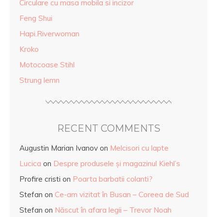
Circulare cu masa mobila si incizor
Feng Shui
Hapi.Riverwoman
Kroko
Motocoase Stihl
Strung lemn
RECENT COMMENTS
Augustin Marian Ivanov
on
Melcisori cu lapte
Lucica
on
Despre produsele și magazinul Kiehl’s
Profire cristi
on
Poarta barbatii colanti?
Stefan
on
Ce-am vizitat în Busan – Coreea de Sud
Stefan
on
Născut în afara legii – Trevor Noah