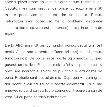
special pizza prosciuto, dar si ciorbele sunt foarte bune.
Ospatarii vin cam greu si de obicei dureaza minim 30
minute pana vine mancarea, dar se merita. Pentru
nefumatori s-ar putea sa fie o problema deoarece
inauntru (iarna, ca vara este si terasa) este plin de fum de
tigara.
De la
Alila
mai mult am comandat acasa, decat am fost
acolo. Au un spatiu pentru nefumatori (sus) si unul pentru
fumatori (jos). De obicei este foarte aglomerat si cu greu
gasesti un loc liber. Pizza este ok, la fel si pulpele de pui cu
orez. Am incercat si salata de pui acolo si era destul de
buna. Preturile sunt destul de mici. Ospatarii vin cam greu,
dar poate e din cauza ca e foarte aglomerat. La ei ma
enerveaza cand sun sa fac o comanda…trebuie sa sun de
vreo 3,4 ori pana sa raspunda cineva.