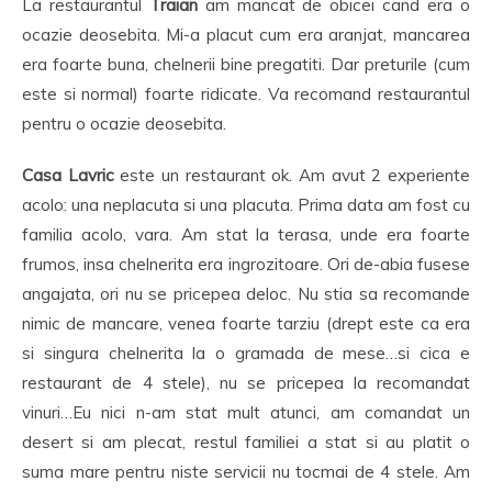
La restaurantul
Traian
am mancat de obicei cand era o
ocazie deosebita. Mi-a placut cum era aranjat, mancarea
era foarte buna, chelnerii bine pregatiti. Dar preturile (cum
este si normal) foarte ridicate. Va recomand restaurantul
pentru o ocazie deosebita.
Casa Lavric
este un restaurant ok. Am avut 2 experiente
acolo: una neplacuta si una placuta. Prima data am fost cu
familia acolo, vara. Am stat la terasa, unde era foarte
frumos, insa chelnerita era ingrozitoare. Ori de-abia fusese
angajata, ori nu se pricepea deloc. Nu stia sa recomande
nimic de mancare, venea foarte tarziu (drept este ca era
si singura chelnerita la o gramada de mese…si cica e
restaurant de 4 stele), nu se pricepea la recomandat
vinuri…Eu nici n-am stat mult atunci, am comandat un
desert si am plecat, restul familiei a stat si au platit o
suma mare pentru niste servicii nu tocmai de 4 stele. Am