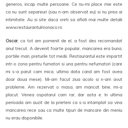
generos, incap multe persoane. Ce nu-mi place mie este
ca nu sunt separeuri (sau n-am observat eu) si nu prea ai
intimitate. Au si site daca vreti sa aflati mai multe detalii
www.restaurantulmonaco.ro
Oscar
, ca tot am pomenit de el, a fost des recomandat
anul trecut. A devenit foarte popular, mancarea era buna,
portiile mari, preturile tot medii. Restaurantul este impartit
intr-o zona pentru fumatori si una pentru nefumatori (care
mi s-a parut cam mica, ultima data cand am fost avea
doar doua mese). Mi-am facut ziua acolo si n-am avut
probleme. Am rezervat o masa, am mancat bine, mi-a
placut. Venea ospatarul cam rar, dar asta e. In ultima
perioada am auzit de la prieteni ca s-a intamplat sa vina
mancarea rece sau ca multe tipuri de mancare din meniu
nu erau disponibile.