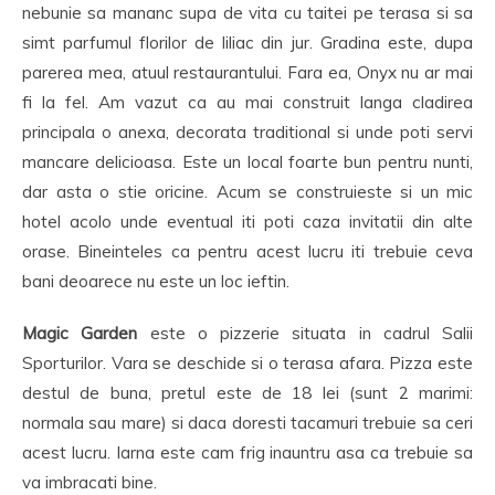
nebunie sa mananc supa de vita cu taitei pe terasa si sa
simt parfumul florilor de liliac din jur. Gradina este, dupa
parerea mea, atuul restaurantului. Fara ea, Onyx nu ar mai
fi la fel. Am vazut ca au mai construit langa cladirea
principala o anexa, decorata traditional si unde poti servi
mancare delicioasa. Este un local foarte bun pentru nunti,
dar asta o stie oricine. Acum se construieste si un mic
hotel acolo unde eventual iti poti caza invitatii din alte
orase. Bineinteles ca pentru acest lucru iti trebuie ceva
bani deoarece nu este un loc ieftin.
Magic Garden
este o pizzerie situata in cadrul Salii
Sporturilor. Vara se deschide si o terasa afara. Pizza este
destul de buna, pretul este de 18 lei (sunt 2 marimi:
normala sau mare) si daca doresti tacamuri trebuie sa ceri
acest lucru. Iarna este cam frig inauntru asa ca trebuie sa
va imbracati bine.