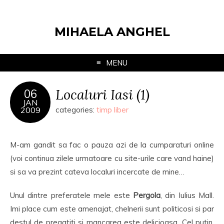
MIHAELA ANGHEL
MENU
Localuri Iasi (1)
06
JAN
2009
categories:
timp liber
M-am gandit sa fac o pauza azi de la cumparaturi online
(voi continua zilele urmatoare cu site-urile care vand haine)
si sa va prezint cateva localuri incercate de mine…
Unul dintre preferatele mele este
Pergola
, din Iulius Mall.
Imi place cum este amenajat, chelnerii sunt politicosi si par
destul de pregatiti si mancarea este delicioasa. Cel putin,