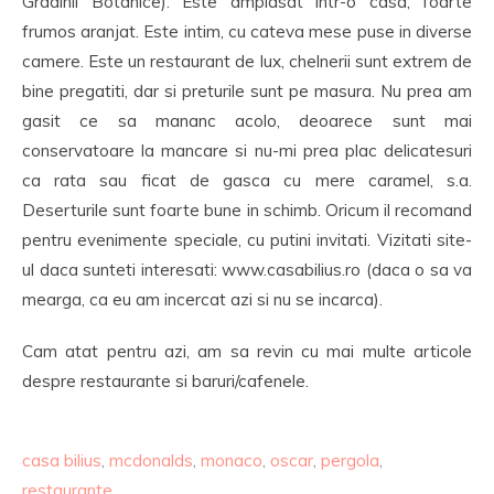
Gradinii Botanice). Este amplasat intr-o casa, foarte
frumos aranjat. Este intim, cu cateva mese puse in diverse
camere. Este un restaurant de lux, chelnerii sunt extrem de
bine pregatiti, dar si preturile sunt pe masura. Nu prea am
gasit ce sa mananc acolo, deoarece sunt mai
conservatoare la mancare si nu-mi prea plac delicatesuri
ca rata sau ficat de gasca cu mere caramel, s.a.
Deserturile sunt foarte bune in schimb. Oricum il recomand
pentru evenimente speciale, cu putini invitati. Vizitati site-
ul daca sunteti interesati: www.casabilius.ro (daca o sa va
mearga, ca eu am incercat azi si nu se incarca).
Cam atat pentru azi, am sa revin cu mai multe articole
despre restaurante si baruri/cafenele.
casa bilius
,
mcdonalds
,
monaco
,
oscar
,
pergola
,
restaurante