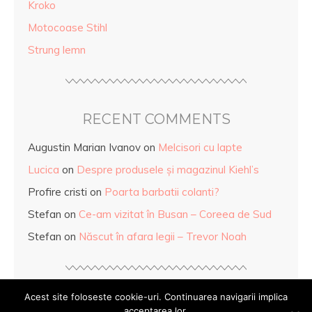
Kroko
Motocoase Stihl
Strung lemn
RECENT COMMENTS
Augustin Marian Ivanov
on
Melcisori cu lapte
Lucica
on
Despre produsele și magazinul Kiehl’s
Profire cristi
on
Poarta barbatii colanti?
Stefan
on
Ce-am vizitat în Busan – Coreea de Sud
Stefan
on
Născut în afara legii – Trevor Noah
Acest site foloseste cookie-uri. Continuarea navigarii implica
acceptarea lor.