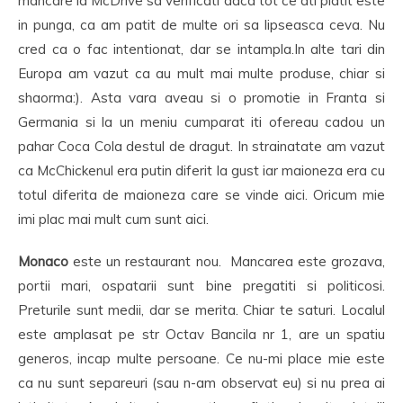
mancare la McDrive sa verificati daca tot ce ati platit este
in punga, ca am patit de multe ori sa lipseasca ceva. Nu
cred ca o fac intentionat, dar se intampla.In alte tari din
Europa am vazut ca au mult mai multe produse, chiar si
shaorma:). Asta vara aveau si o promotie in Franta si
Germania si la un meniu cumparat iti ofereau cadou un
pahar Coca Cola destul de dragut. In strainatate am vazut
ca McChickenul era putin diferit la gust iar maioneza era cu
totul diferita de maioneza care se vinde aici. Oricum mie
imi plac mai mult cum sunt aici.
Monaco
este un restaurant nou. Mancarea este grozava,
portii mari, ospatarii sunt bine pregatiti si politicosi.
Preturile sunt medii, dar se merita. Chiar te saturi. Localul
este amplasat pe str Octav Bancila nr 1, are un spatiu
generos, incap multe persoane. Ce nu-mi place mie este
ca nu sunt separeuri (sau n-am observat eu) si nu prea ai