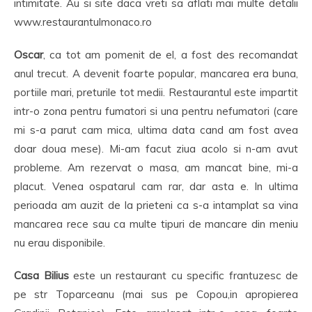
intimitate. Au si site daca vreti sa aflati mai multe detalii
www.restaurantulmonaco.ro
Oscar
, ca tot am pomenit de el, a fost des recomandat
anul trecut. A devenit foarte popular, mancarea era buna,
portiile mari, preturile tot medii. Restaurantul este impartit
intr-o zona pentru fumatori si una pentru nefumatori (care
mi s-a parut cam mica, ultima data cand am fost avea
doar doua mese). Mi-am facut ziua acolo si n-am avut
probleme. Am rezervat o masa, am mancat bine, mi-a
placut. Venea ospatarul cam rar, dar asta e. In ultima
perioada am auzit de la prieteni ca s-a intamplat sa vina
mancarea rece sau ca multe tipuri de mancare din meniu
nu erau disponibile.
Casa Bilius
este un restaurant cu specific frantuzesc de
pe str Toparceanu (mai sus pe Copou,in apropierea