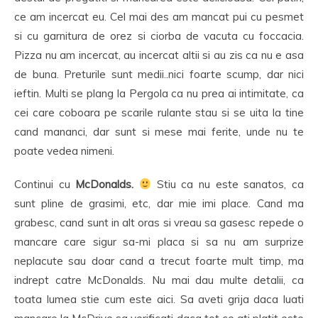
ce am incercat eu. Cel mai des am mancat pui cu pesmet
si cu garnitura de orez si ciorba de vacuta cu foccacia.
Pizza nu am incercat, au incercat altii si au zis ca nu e asa
de buna. Preturile sunt medii..nici foarte scump, dar nici
ieftin. Multi se plang la Pergola ca nu prea ai intimitate, ca
cei care coboara pe scarile rulante stau si se uita la tine
cand mananci, dar sunt si mese mai ferite, unde nu te
poate vedea nimeni.
Continui cu
McDonalds.
Stiu ca nu este sanatos, ca
sunt pline de grasimi, etc, dar mie imi place. Cand ma
grabesc, cand sunt in alt oras si vreau sa gasesc repede o
mancare care sigur sa-mi placa si sa nu am surprize
neplacute sau doar cand a trecut foarte mult timp, ma
indrept catre McDonalds. Nu mai dau multe detalii, ca
toata lumea stie cum este aici. Sa aveti grija daca luati