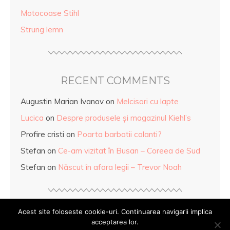
Motocoase Stihl
Strung lemn
RECENT COMMENTS
Augustin Marian Ivanov
on
Melcisori cu lapte
Lucica
on
Despre produsele și magazinul Kiehl’s
Profire cristi
on
Poarta barbatii colanti?
Stefan
on
Ce-am vizitat în Busan – Coreea de Sud
Stefan
on
Născut în afara legii – Trevor Noah
Acest site foloseste cookie-uri. Continuarea navigarii implica
acceptarea lor.
© Copyright
Mihaela Anghel
2026. Powered by
WordPress
.