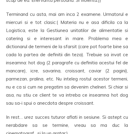
scap de ea. Enervanta persoana. Si violenta:))
Terminand cu asta, mai am inca 2 examene. Urmatorul e
miercuri si e tot clasic:( Materia nu e asa dificila ca la
Logistica, este la Gestiunea unitatilor de alimentatie si
catering si e interesant in mare. Problema mea e
dictionarul de termeni de la sfarsit (care pot foarte bine sa
cada la partea de definitii din teza). Trebuie sa invat ce
inseamna: hot dog (2 paragrafe cu definitia acestui fel de
mancare), icre, savarina, croissant, caviar (2 pagini),
parmezan, pralina, etc. Nu inteleg rostul acestor termeni,
nu e ca si cum ne pregatim sa devenim chelneri. Si chiar si
asa, nu stiu ce client te va intreba ce inseamna hot dog
sau sa-i spui o anecdota despre croissant.
In rest… urez succes tuturor aflati in sesiune. Si astept cu
nerabdare sa se termine, vreau sa ma duc la
cinematograf…si la un gratar:)