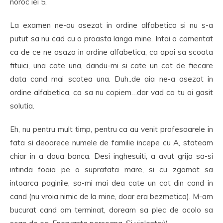
noroc iei 5.
La examen ne-au asezat in ordine alfabetica si nu s-a
putut sa nu cad cu o proasta langa mine. Intai a comentat
ca de ce ne asaza in ordine alfabetica, ca apoi sa scoata
fituici, una cate una, dandu-mi si cate un cot de fiecare
data cand mai scotea una. Duh..de aia ne-a asezat in
ordine alfabetica, ca sa nu copiem…dar vad ca tu ai gasit
solutia.
Eh, nu pentru mult timp, pentru ca au venit profesoarele in
fata si deoarece numele de familie incepe cu A, stateam
chiar in a doua banca. Desi inghesuiti, a avut grija sa-si
intinda foaia pe o suprafata mare, si cu zgomot sa
intoarca paginile, sa-mi mai dea cate un cot din cand in
cand (nu vroia nimic de la mine, doar era bezmetica). M-am
bucurat cand am terminat, doream sa plec de acolo sa