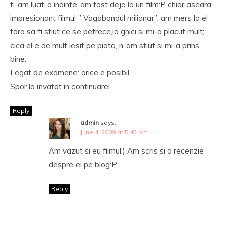
ti-am luat-o inainte..am fost deja la un film:P chiar aseara;
impresionant filmul ” Vagabondul milionar”; am mers la el
fara sa fi stiut ce se petrece,la ghici si mi-a placut mult;
cica el e de mult iesit pe piata, n-am stiut si mi-a prins
bine.
Legat de examene: orice e posibil..
Spor la invatat in continuare!
Reply
admin
says:
June 4, 2009 at 5:43 pm
Am vazut si eu filmul:) Am scris si o recenzie
despre el pe blog:P
Reply