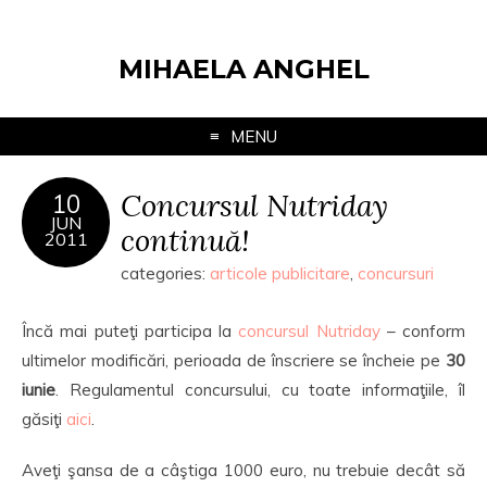
MIHAELA ANGHEL
MENU
Concursul Nutriday
10
JUN
continuă!
2011
categories:
articole publicitare
,
concursuri
Încă mai puteţi participa la
concursul Nutriday
– conform
ultimelor modificări, perioada de înscriere se încheie pe
30
iunie
. Regulamentul concursului, cu toate informaţiile, îl
găsiţi
aici
.
Aveţi şansa de a câştiga 1000 euro, nu trebuie decât să