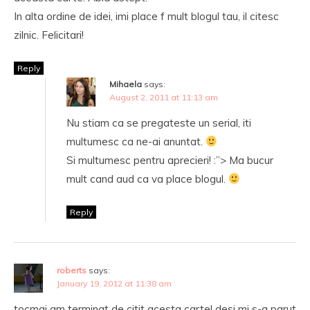
In alta ordine de idei, imi place f mult blogul tau, il citesc
zilnic. Felicitari!
Reply
Mihaela
says:
August 2, 2011 at 11:13 am
Nu stiam ca se pregateste un serial, iti
multumesc ca ne-ai anuntat.
Si multumesc pentru aprecieri! :”> Ma bucur
mult cand aud ca va place blogul.
Reply
roberts
says:
January 19, 2012 at 11:38 am
tocmai am terminat de citit acesta carte! desi mi s-a parut