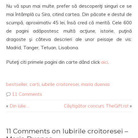
Nu vă spun mai multe, prefer să descoperiţi singuri ce se
mai întâmplă cu Sira, citind cartea. Din păcate e destul de
scumpă, aproximativ 45 lei, însă cred că merită. Cele 600
de pagini adăpostesc multă acţiune, istorie, puţină
dragoste şi câteva descrieri ale unor peisaje de vis:
Madrid, Tanger, Tetuan, Lisabona.
Puteţi citi primele pagini din carte dând click
aici
.
bestseller
,
carti
,
iubirile croitoresei
,
maria duenas
11 Comments
«
Din iulie…
Câştigător concurs TheGift.ro!
»
11 Comments on Iubirile croitoresei –