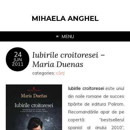
MIHAELA ANGHEL
MENU
Iubirile croitoresei –
24
JUN
Maria Duenas
2011
categories:
cărţi
Iubirile croitoresei
este unul
din noile romane de succes
tipărite de editura Polirom.
Recomandările apar de pe
copertă: “bestsellerul
spaniol al anului 2010”,