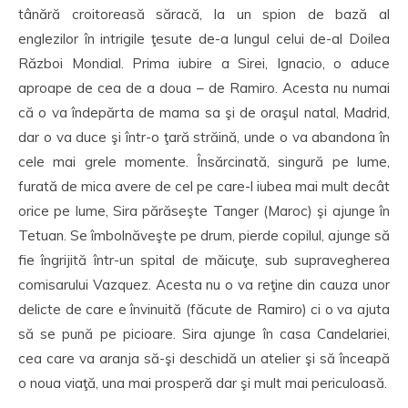
tânără croitoreasă săracă, la un spion de bază al
englezilor în intrigile ţesute de-a lungul celui de-al Doilea
Război Mondial. Prima iubire a Sirei, Ignacio, o aduce
aproape de cea de a doua – de Ramiro. Acesta nu numai
că o va îndepărta de mama sa şi de oraşul natal, Madrid,
dar o va duce şi într-o ţară străină, unde o va abandona în
cele mai grele momente. Însărcinată, singură pe lume,
furată de mica avere de cel pe care-l iubea mai mult decât
orice pe lume, Sira părăseşte Tanger (Maroc) şi ajunge în
Tetuan. Se îmbolnăveşte pe drum, pierde copilul, ajunge să
fie îngrijită într-un spital de măicuţe, sub supravegherea
comisarului Vazquez. Acesta nu o va reţine din cauza unor
delicte de care e învinuită (făcute de Ramiro) ci o va ajuta
să se pună pe picioare. Sira ajunge în casa Candelariei,
cea care va aranja să-şi deschidă un atelier şi să înceapă
o noua viaţă, una mai prosperă dar şi mult mai periculoasă.