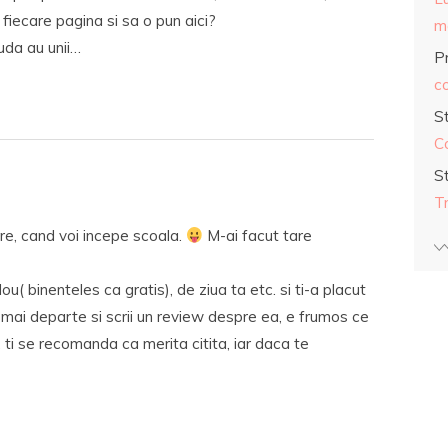
iecare pagina si sa o pun aici?
ma
iuda au unii…
Pr
co
S
C
S
T
are, cand voi incepe scoala.
M-ai facut tare
( binenteles ca gratis), de ziua ta etc. si ti-a placut
 mai departe si scrii un review despre ea, e frumos ce
 ti se recomanda ca merita citita, iar daca te