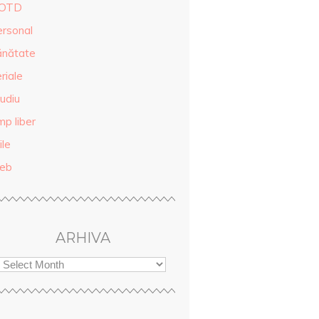
OTD
ersonal
ănătate
riale
udiu
mp liber
ile
eb
ARHIVA