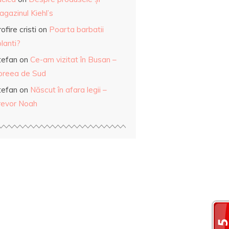
gazinul Kiehl’s
ofire cristi
on
Poarta barbatii
lanti?
tefan
on
Ce-am vizitat în Busan –
oreea de Sud
tefan
on
Născut în afara legii –
revor Noah