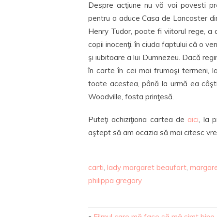
Despre acţiune nu vă voi povesti pr
pentru a aduce Casa de Lancaster din 
Henry Tudor, poate fi viitorul rege, a 
copii inocenţi, în ciuda faptului că o 
şi iubitoare a lui Dumnezeu. Dacă regi
în carte în cei mai frumoşi termeni, 
toate acestea, până la urmă ea câştig
Woodville, fosta prinţesă.
Puteţi achiziţiona cartea de
aici
, la 
aştept să am ocazia să mai citesc vre
carti
,
lady margaret beaufort
,
margare
philippa gregory
«
Filmul care mă face să mă simt bine