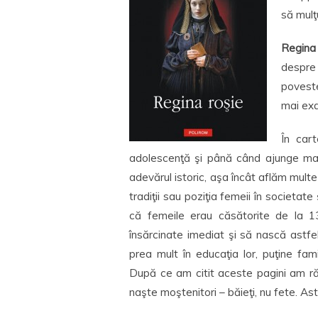
să mul
Regina
despre
povest
mai exa
În cart
adolescenţă şi până când ajunge mam
adevărul istoric, aşa încât aflăm multe
tradiţii sau poziţia femeii în societat
că femeile erau căsătorite de la 1
însărcinate imediat şi să nască astfe
prea mult în educaţia lor, puţine fami
După ce am citit aceste pagini am ră
naşte moştenitori – băieţi, nu fete. Ast