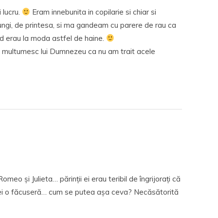
 lucru.
Eram innebunita in copilarie si chiar si
ungi, de printesa, si ma gandeam cu parere de rau ca
d erau la moda astfel de haine.
ii multumesc lui Dumnezeu ca nu am trait acele
eo și Julieta… părinții ei erau teribil de îngrijorați că
e ei o făcuseră… cum se putea așa ceva? Necăsătorită