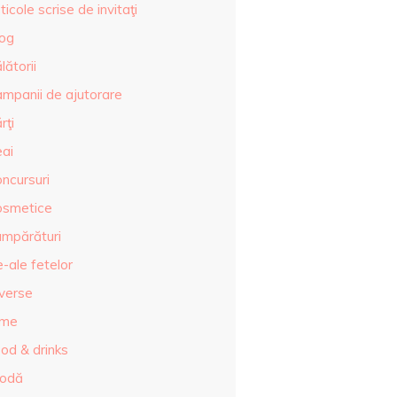
ticole scrise de invitaţi
log
lătorii
ampanii de ajutorare
rţi
eai
ncursuri
osmetice
umpărături
-ale fetelor
iverse
lme
od & drinks
odă