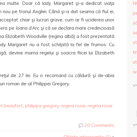
ea multe. Doar că lady Margaret şi-a dedicat viaţa
N
nou pe tronul Angliei. Când şi-a dat seama că fiul ei,
p
acceptat chiar şi lucruri grave, cum ar fi uciderea unor
s
venera pe Ioana d’Arc şi că se declara mare credincioasă
se
na Elizabeth Woodville (regina albă) a fost prezentată
st
lady Margaret nu a fost schiţată la fel de frumos. Cu
ti
ă, devine mama regelui şi soacra fiicei lui Elizabeth
ut
w
preţul de 27 lei. Eu o recomand cu căldură şi de-abia
un roman de-al Philippei Gregory.
t beaufort
,
philippa gregory
,
regina rosie
,
regina rosie
20 Comments
Oferte interesante (1)
»