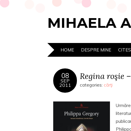
MIHAELA 
HOME
DESPRE MINE
CITE
Regina roşie 
08
SEP
2011
categories:
cărţi
Urmăres
literat
public
Philipp