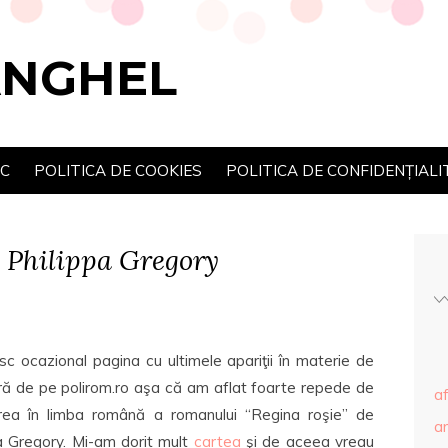
ANGHEL
SC
POLITICA DE COOKIES
POLITICA DE CONFIDENȚIALI
– Philippa Gregory
c ocazional pagina cu ultimele apariţii în materie de
ură de pe polirom.ro aşa că am aflat foarte repede de
af
area în limba română a romanului “Regina roşie” de
ar
a Gregory. Mi-am dorit mult
cartea
şi de aceea vreau