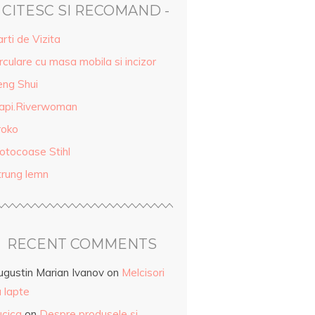
- CITESC SI RECOMAND -
rti de Vizita
rculare cu masa mobila si incizor
eng Shui
api.Riverwoman
roko
otocoase Stihl
trung lemn
RECENT COMMENTS
ugustin Marian Ivanov
on
Melcisori
 lapte
ucica
on
Despre produsele și