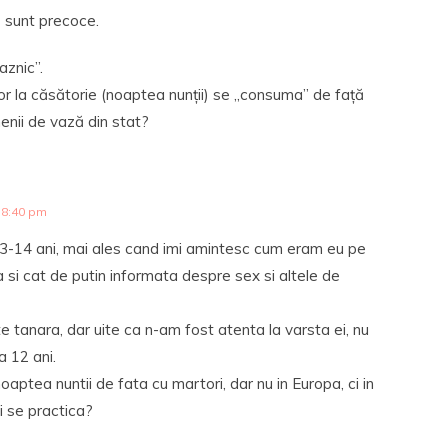
ă sunt precoce.
aznic”.
ilor la căsătorie (noaptea nunții) se „consuma” de față
oamenii de vază din stat?
 8:40 pm
 13-14 ani, mai ales cand imi amintesc cum eram eu pe
 si cat de putin informata despre sex si altele de
te tanara, dar uite ca n-am fost atenta la varsta ei, nu
a 12 ani.
noaptea nuntii de fata cu martori, dar nu in Europa, ci in
i se practica?