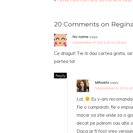
20 Comments on Regina 
No name
says:
September 8, 2011 at 12:26 pm
Ce dragut! Tie iti dau cartea gratis, i
partea ta!
Reply
Mihaela
says:
September 8, 2011 at
Lol.
Eu v-am recomandat c
Fie o cumparati, fie o impr
macar sa stie unde sa o gase
decat pe polirom sau alte si
Daca ar fi fost vreo versiune