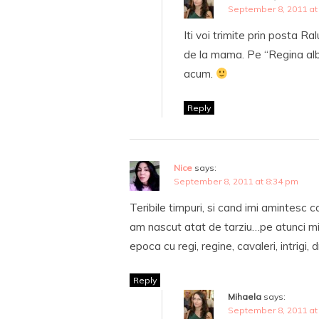
September 8, 2011 at
Iti voi trimite prin posta R
de la mama. Pe “Regina alb
acum.
Reply
Nice
says:
September 8, 2011 at 8:34 pm
Teribile timpuri, si cand imi amintes
am nascut atat de tarziu…pe atunci mi-as 
epoca cu regi, regine, cavaleri, intrigi
Reply
Mihaela
says:
September 8, 2011 at