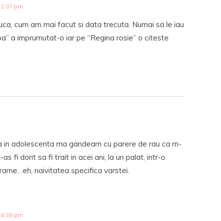
 2:07 pm
aluca, cum am mai facut si data trecuta. Numai sa le iau
a” a imprumutat-o iar pe “Regina rosie” o citeste
c ca in adolescenta ma gandeam cu parere de rau ca m-
fi dorit sa fi trait in acei ani, la un palat, intr-o
, drame…eh, naivitatea specifica varstei.
 8:38 pm