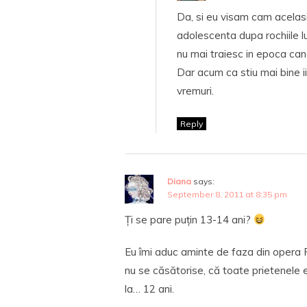
Da, si eu visam cam acelasi
adolescenta dupa rochiile l
nu mai traiesc in epoca can
Dar acum ca stiu mai bine 
vremuri.
Reply
Diana
says:
September 8, 2011 at 8:35 pm
Ți se pare puțin 13-14 ani?
Eu îmi aduc aminte de faza din opera Rom
nu se căsătorise, că toate prietenel
la… 12 ani.