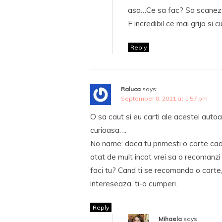
asa…Ce sa fac? Sa scanez f
E incredibil ce mai grija si c
Reply
Raluca
says:
September 8, 2011 at 1:57 pm
O sa caut si eu carti ale acestei auto
curioasa….
No name: daca tu primesti o carte cadou
atat de mult incat vrei sa o recomanzi
faci tu? Cand ti se recomanda o carte,
intereseaza, ti-o cumperi.
Reply
Mihaela
says: