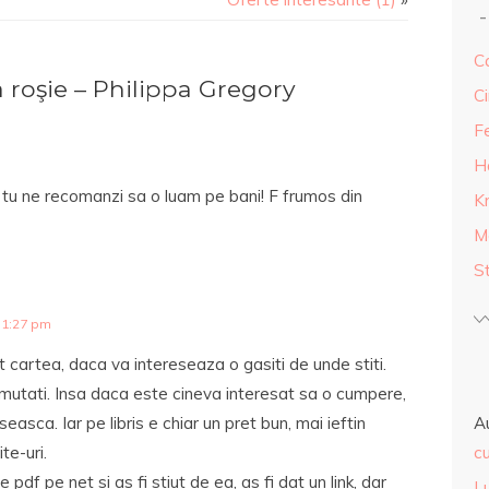
Ca
roşie – Philippa Gregory
Ci
F
H
ar tu ne recomanzi sa o luam pe bani! F frumos din
K
M
S
 1:27 pm
artea, daca va intereseaza o gasiti de unde stiti.
umutati. Insa daca este cineva interesat sa o cumpere,
asca. Iar pe libris e chiar un pret bun, mai ieftin
A
te-uri.
cu
 pdf pe net si as fi stiut de ea, as fi dat un link, dar
L