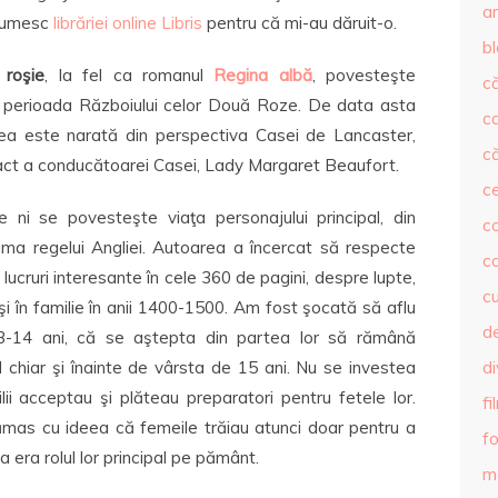
ar
ţumesc
librăriei online Libris
pentru că mi-au dăruit-o.
b
 roşie
, la fel ca romanul
Regina albă
, povesteşte
că
 perioada Războiului celor Două Roze. De data asta
c
ea este narată din perspectiva Casei de Lancaster,
că
ct a conducătoarei Casei, Lady Margaret Beaufort.
c
e ni se povesteşte viaţa personajului principal, din
co
a regelui Angliei. Autoarea a încercat să respecte
c
 lucruri interesante în cele 360 de pagini, despre lupte,
c
e şi în familie în anii 1400-1500. Am fost şocată să aflu
de
3-14 ani, că se aştepta din partea lor să rămână
l chiar şi înainte de vârsta de 15 ani. Nu se investea
d
lii acceptau şi plăteau preparatori pentru fetele lor.
fi
mas cu ideea că femeile trăiau atunci doar pentru a
fo
a era rolul lor principal pe pământ.
m