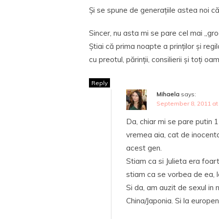
Și se spune de generațiile astea noi c
Sincer, nu asta mi se pare cel mai „gro
Știai că prima noapte a prinților și reg
cu preotul, părinții, consilierii și toți 
Reply
Mihaela
says:
September 8, 2011 at
Da, chiar mi se pare putin
vremea aia, cat de inocenta
acest gen.
Stiam ca si Julieta era foar
stiam ca se vorbea de ea, l
Si da, am auzit de sexul in 
China/Japonia. Si la europen