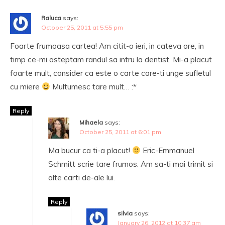
Raluca
says:
October 25, 2011 at 5:55 pm
Foarte frumoasa cartea! Am citit-o ieri, in cateva ore, in
timp ce-mi asteptam randul sa intru la dentist. Mi-a placut
foarte mult, consider ca este o carte care-ti unge sufletul
cu miere
Multumesc tare mult… :*
Reply
Mihaela
says:
October 25, 2011 at 6:01 pm
Ma bucur ca ti-a placut!
Eric-Emmanuel
Schmitt scrie tare frumos. Am sa-ti mai trimit si
alte carti de-ale lui.
Reply
silvia
says:
January 26, 2012 at 10:37 am