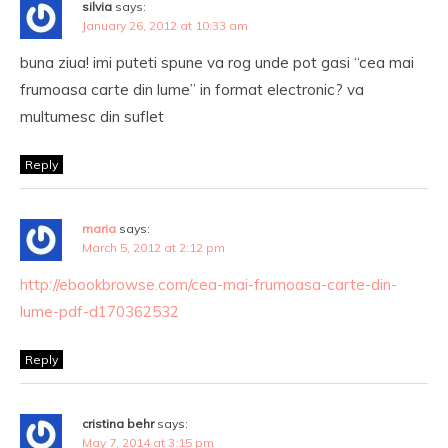
silvia
says:
January 26, 2012 at 10:33 am
buna ziua! imi puteti spune va rog unde pot gasi “cea mai
frumoasa carte din lume” in format electronic? va
multumesc din suflet
Reply
maria
says:
March 5, 2012 at 2:12 pm
http://ebookbrowse.com/cea-mai-frumoasa-carte-din-
lume-pdf-d170362532
Reply
cristina behr
says:
May 7, 2014 at 3:15 pm