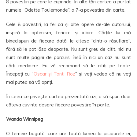
8 povestiri pe care le cuprinde. În alte țări cartea a purtat
numele “Odette Toulemonde”, a 7-a povestire din carte.
Cele 8 povestiri, la fel ca și alte opere de-ale autorului,
inspiră la optimism, fericire și iubire. Cărțile lui mă
binedispun de fiecare dată, le citesc “dintr-o răsuflare”,
fără să le pot lăsa deoparte. Nu sunt greu de citit, nici nu
sunt multe pagini de parcurs, însă în nici un caz nu sunt
cărți mediocre. Eu vă recomand să le citiți pe toate.
Începeți cu “
Oscar și Tanti Roz
” și veți vedea că nu veți
mai putea să vă opriți.
În ceea ce privește cartea prezentată azi, o să spun doar
câteva cuvinte despre fiecare povestire în parte.
Wanda Winnipeg
O femeie bogată, care are toată lumea la picioarele ei,