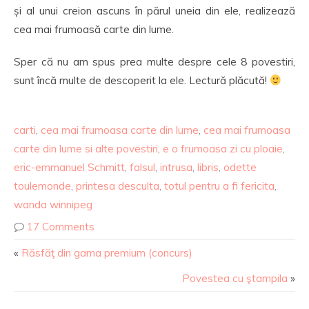
și al unui creion ascuns în părul uneia din ele, realizează
cea mai frumoasă carte din lume.
Sper că nu am spus prea multe despre cele 8 povestiri,
sunt încă multe de descoperit la ele. Lectură plăcută!
carti
,
cea mai frumoasa carte din lume
,
cea mai frumoasa
carte din lume si alte povestiri
,
e o frumoasa zi cu ploaie
,
eric-emmanuel Schmitt
,
falsul
,
intrusa
,
libris
,
odette
toulemonde
,
printesa desculta
,
totul pentru a fi fericita
,
wanda winnipeg
17 Comments
«
Răsfăţ din gama premium (concurs)
Povestea cu ştampila
»