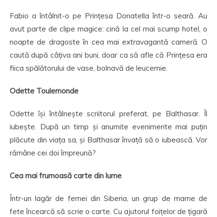
Fabio a întâlnit-o pe Prințesa Donatella într-o seară. Au
avut parte de clipe magice: cină la cel mai scump hotel, o
noapte de dragoste în cea mai extravagantă cameră. O
caută după câțiva ani buni, doar ca să afle că Prințesa era
fiica spălătorului de vase, bolnavă de leucemie.
Odette Toulemonde
Odette își întâlnește scriitorul preferat, pe Balthasar. Îl
iubește. După un timp și anumite evenimente mai puțin
plăcute din viața sa, și Balthasar învață să o iubească. Vor
rămâne cei doi împreună?
Cea mai frumoasă carte din lume
Într-un lagăr de femei din Siberia, un grup de mame de
fete încearcă să scrie o carte. Cu ajutorul foițelor de țigară