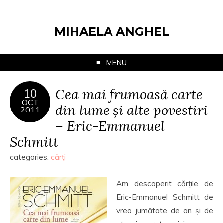
MIHAELA ANGHEL
MENU
Cea mai frumoasă carte
10
OCT
din lume și alte povestiri
2011
– Eric-Emmanuel
Schmitt
categories:
cărţi
Am descoperit cărțile de
Eric-Emmanuel Schmitt de
vreo jumătate de an și de