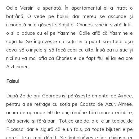
Odile Versini e speriată. În apartamentul ei a intrat o
bătrână. O vede pe holuri, dar mereu se ascunde și
niciodată nu o găsește. Soțul ei, Charles, vine în vizită. Într-
o zi o aduce cu el pe Yasmine. Odile află că Yasmine e
soția lui. Se îngrozește că soțul ei a putut să-i facă așa
ceva, să o înșele și să facă copii cu alta. Însă ea nu știe și
nici nu va mai afla că Charles e de fapt fiul ei iar ea are
Alzheimer.
Falsul
După 25 de ani, Georges își părăsește amanta, pe Aimee,
pentru a se retrage cu soția pe Coasta de Azur. Aimee,
acum de aproape 50 de ani, rămâne fără marea ei iubire,
fără servici și fără bani. Tot ce are de la el e un tablou de
Picasso, dar e sigură că e un fals, ca toate bijuteriile pe
care i le-a mai dăruit. Se îmbolnăvește iar chiriașa ei,