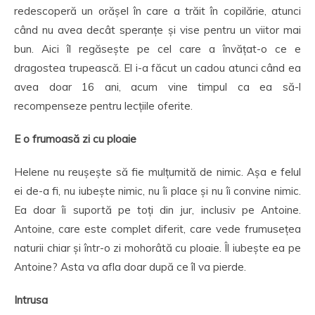
redescoperă un orășel în care a trăit în copilărie, atunci
când nu avea decât speranțe și vise pentru un viitor mai
bun. Aici îl regăsește pe cel care a învățat-o ce e
dragostea trupească. El i-a făcut un cadou atunci când ea
avea doar 16 ani, acum vine timpul ca ea să-l
recompenseze pentru lecțiile oferite.
E o frumoasă zi cu ploaie
Helene nu reușește să fie mulțumită de nimic. Așa e felul
ei de-a fi, nu iubește nimic, nu îi place și nu îi convine nimic.
Ea doar îi suportă pe toți din jur, inclusiv pe Antoine.
Antoine, care este complet diferit, care vede frumusețea
naturii chiar și într-o zi mohorâtă cu ploaie. Îl iubește ea pe
Antoine? Asta va afla doar după ce îl va pierde.
Intrusa