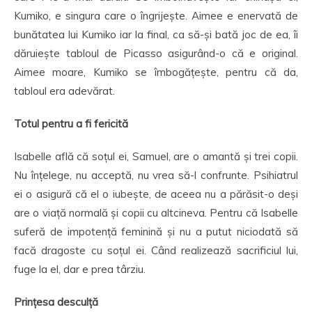
Kumiko, e singura care o îngrijește. Aimee e enervată de
bunătatea lui Kumiko iar la final, ca să-și bată joc de ea, îi
dăruiește tabloul de Picasso asigurând-o că e original.
Aimee moare, Kumiko se îmbogățește, pentru că da,
tabloul era adevărat.
Totul pentru a fi fericită
Isabelle află că soțul ei, Samuel, are o amantă și trei copii.
Nu înțelege, nu acceptă, nu vrea să-l confrunte. Psihiatrul
ei o asigură că el o iubește, de aceea nu a părăsit-o deși
are o viață normală și copii cu altcineva. Pentru că Isabelle
suferă de impotență feminină și nu a putut niciodată să
facă dragoste cu soțul ei. Când realizează sacrificiul lui,
fuge la el, dar e prea târziu.
Prințesa desculță