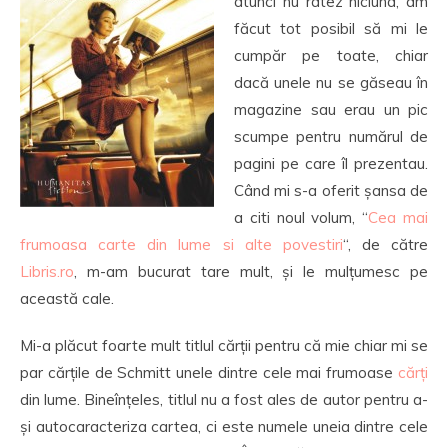
atunci nu ratez niciuna, am
făcut tot posibil să mi le
cumpăr pe toate, chiar
dacă unele nu se găseau în
magazine sau erau un pic
scumpe pentru numărul de
pagini pe care îl prezentau.
Când mi s-a oferit șansa de
a citi noul volum, “
Cea mai
frumoasa carte din lume si alte povestiri
“, de către
Libris.ro
, m-am bucurat tare mult, și le mulțumesc pe
această cale.
Mi-a plăcut foarte mult titlul cărții pentru că mie chiar mi se
par cărțile de Schmitt unele dintre cele mai frumoase
cărți
din lume. Bineînțeles, titlul nu a fost ales de autor pentru a-
și autocaracteriza cartea, ci este numele uneia dintre cele