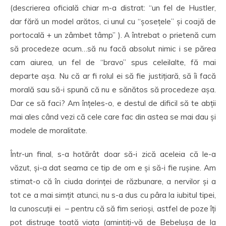
(descrierea oficială chiar m-a distrat: “un fel de Hustler,
dar fără un model arătos, ci unul cu “șosețele” și coajă de
portocală + un zâmbet tâmp” ). A întrebat o prietenă cum
să procedeze acum…să nu facă absolut nimic i se părea
cam aiurea, un fel de “bravo” spus celeilalte, fă mai
departe așa. Nu că ar fi rolul ei să fie justițiară, să îi facă
morală sau să-i spună că nu e sănătos să procedeze așa.
Dar ce să faci? Am înțeles-o, e destul de dificil să te abții
mai ales când vezi că cele care fac din astea se mai dau și
modele de moralitate.
Într-un final, s-a hotărât doar să-i zică aceleia că le-a
văzut, și-a dat seama ce tip de om e și să-i fie rușine. Am
stimat-o că în ciuda dorinței de răzbunare, a nervilor și a
tot ce a mai simțit atunci, nu s-a dus cu pâra la iubitul tipei,
la cunoscuții ei – pentru că să fim serioși, astfel de poze îți
pot distruge toată viața (amintiți-vă de Bebelușa de la