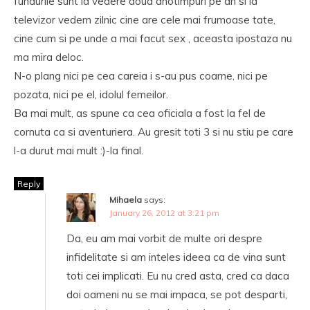
fundurile sunt la vedere doua anotimpuri pe an si la
televizor vedem zilnic cine are cele mai frumoase tate,
cine cum si pe unde a mai facut sex , aceasta ipostaza nu
ma mira deloc.
N-o plang nici pe cea careia i s-au pus coarne, nici pe
pozata, nici pe el, idolul femeilor.
Ba mai mult, as spune ca cea oficiala a fost la fel de
cornuta ca si aventuriera. Au gresit toti 3 si nu stiu pe care
l-a durut mai mult :)-la final.
Reply
Mihaela
says:
January 26, 2012 at 3:21 pm
Da, eu am mai vorbit de multe ori despre
infidelitate si am inteles ideea ca de vina sunt
toti cei implicati. Eu nu cred asta, cred ca daca
doi oameni nu se mai impaca, se pot desparti,