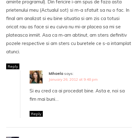
aminte programul). Din fericire i-am spus de faza asta
prietenului meu (Actualul sot) si m-a sfatuit sa nu o fac. In
final am analizat si eu bine situatia si am zis ca totusi
oricat rau as face si eu cuiva nu mi-ar placea sa mi se
plateasca inmiit. Asa ca m-am abtinut, am sters definitiv
pozele respective si am sters cu buretele ce s-a intamplat
atunci.
Reply
Mihaela
says:
January 26, 2012 at 9:48 pm
Si eu cred ca ai procedat bine. Asta e, noi sa
fim mai buni…
Reply