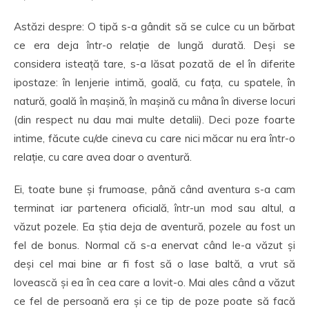
Astăzi despre: O tipă s-a gândit să se culce cu un bărbat
ce era deja într-o relație de lungă durată. Deși se
considera isteață tare, s-a lăsat pozată de el în diferite
ipostaze: în lenjerie intimă, goală, cu fața, cu spatele, în
natură, goală în mașină, în mașină cu mâna în diverse locuri
(din respect nu dau mai multe detalii). Deci poze foarte
intime, făcute cu/de cineva cu care nici măcar nu era într-o
relație, cu care avea doar o aventură.
Ei, toate bune și frumoase, până când aventura s-a cam
terminat iar partenera oficială, într-un mod sau altul, a
văzut pozele. Ea știa deja de aventură, pozele au fost un
fel de bonus. Normal că s-a enervat când le-a văzut și
deși cel mai bine ar fi fost să o lase baltă, a vrut să
lovească și ea în cea care a lovit-o. Mai ales când a văzut
ce fel de persoană era și ce tip de poze poate să facă