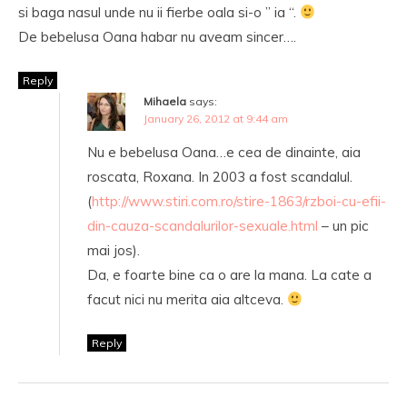
si baga nasul unde nu ii fierbe oala si-o ” ia “.
De bebelusa Oana habar nu aveam sincer….
Reply
Mihaela
says:
January 26, 2012 at 9:44 am
Nu e bebelusa Oana…e cea de dinainte, aia
roscata, Roxana. In 2003 a fost scandalul.
(
http://www.stiri.com.ro/stire-1863/rzboi-cu-efii-
din-cauza-scandalurilor-sexuale.html
– un pic
mai jos).
Da, e foarte bine ca o are la mana. La cate a
facut nici nu merita aia altceva.
Reply