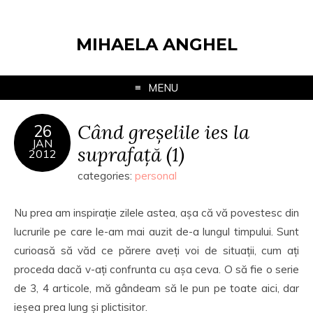
MIHAELA ANGHEL
MENU
Când greșelile ies la
26
JAN
suprafață (1)
2012
categories:
personal
Nu prea am inspirație zilele astea, așa că vă povestesc din
lucrurile pe care le-am mai auzit de-a lungul timpului. Sunt
curioasă să văd ce părere aveți voi de situații, cum ați
proceda dacă v-ați confrunta cu așa ceva. O să fie o serie
de 3, 4 articole, mă gândeam să le pun pe toate aici, dar
ieșea prea lung și plictisitor.