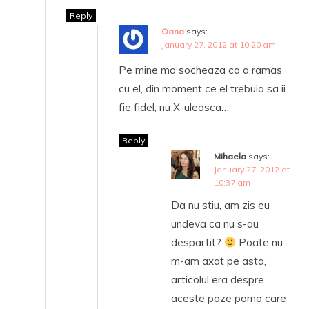
Reply
Oana
says:
January 27, 2012 at 10:20 am
Pe mine ma socheaza ca a ramas
cu el, din moment ce el trebuia sa ii
fie fidel, nu X-uleasca…
Reply
Mihaela
says:
January 27, 2012 at
10:37 am
Da nu stiu, am zis eu
undeva ca nu s-au
despartit?
Poate nu
m-am axat pe asta,
articolul era despre
aceste poze porno care