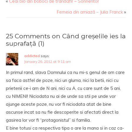
«
Ceai bio din boboci de trandafir – Sonnentor
Femeia din amiază – Julia Franck
»
25 Comments on Când greșelile ies la
suprafață (1)
addicted
says:
January 26, 2012 at 9:11 am
In primul rand, slava Domnului ca nu mi-s genul de om care
sa faca astfel de poze, nici un gluma, nici la betii, nici cu
prietenii ce-i am de N ani, nici cu A. cu care sunt de 5 ani,
cu NIMENI! Niciodata nu ai de unde sa stii pe unde vor
ajunge aceste poze, nu vor fi niciodata atat de bine
ascunse incat sa nu fie descoperite si afectati direct la
gasirea lor vor fi “protagonistul” si familia.
E bine totusi ca respectiva tipa o are la mana si in caz ca-