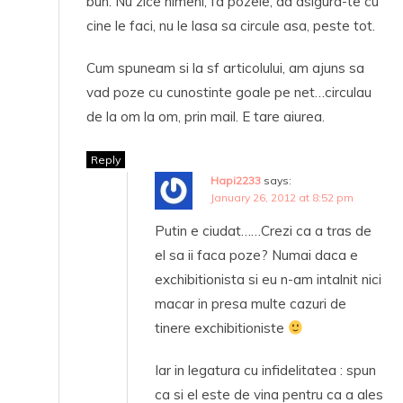
bun. Nu zice nimeni, fa pozele, da asigura-te cu
cine le faci, nu le lasa sa circule asa, peste tot.
Cum spuneam si la sf articolului, am ajuns sa
vad poze cu cunostinte goale pe net…circulau
de la om la om, prin mail. E tare aiurea.
Reply
Hapi2233
says:
January 26, 2012 at 8:52 pm
Putin e ciudat……Crezi ca a tras de
el sa ii faca poze? Numai daca e
exchibitionista si eu n-am intalnit nici
macar in presa multe cazuri de
tinere exchibitioniste
Iar in legatura cu infidelitatea : spun
ca si el este de vina pentru ca a ales