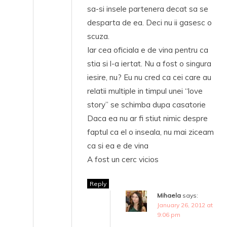
sa-si insele partenera decat sa se
desparta de ea. Deci nu ii gasesc o
scuza.
Iar cea oficiala e de vina pentru ca
stia si l-a iertat. Nu a fost o singura
iesire, nu? Eu nu cred ca cei care au
relatii multiple in timpul unei “love
story” se schimba dupa casatorie
Daca ea nu ar fi stiut nimic despre
faptul ca el o inseala, nu mai ziceam
ca si ea e de vina
A fost un cerc vicios
Reply
Mihaela
says:
January 26, 2012 at
9:06 pm