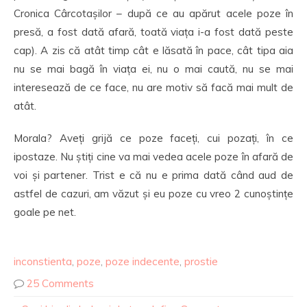
Cronica Cârcotașilor – după ce au apărut acele poze în
presă, a fost dată afară, toată viața i-a fost dată peste
cap). A zis că atât timp cât e lăsată în pace, cât tipa aia
nu se mai bagă în viața ei, nu o mai caută, nu se mai
interesează de ce face, nu are motiv să facă mai mult de
atât.
Morala? Aveți grijă ce poze faceți, cui pozați, în ce
ipostaze. Nu știți cine va mai vedea acele poze în afară de
voi și partener. Trist e că nu e prima dată când aud de
astfel de cazuri, am văzut și eu poze cu vreo 2 cunoștințe
goale pe net.
inconstienta
,
poze
,
poze indecente
,
prostie
25 Comments