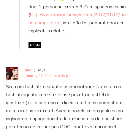
doar 2 persoane, ci vreo 3. Cum spuneam si aici
(
http://www.mihaelaanghel.com/2012/01/13/lucr
uri-complicate/
), intai afla tot poporul, apoi cei
implicati in relatie.
Reply
Ana Q.
says:
January 26, 2012 at 9:43 pm
Si eu am fost intr-o situatie asemanatoare. Nu, nu eu am
fost inteligenta care sa se lase pozata in astfel de
ipostaze :)) ci o prietena din liceu care l-a un moment dat
mi-a facut un lucru urat. Aveam pozele cu ea goala si ma
inghiontea o apriga dorinta de razbunare sa le dau share
pe reteaua de cartier prin ODC. (poate va mai aduceti