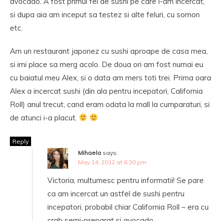
avocado. A fost primul fel de sushi pe care l-am incercat,
si dupa aia am inceput sa testez si alte feluri, cu somon
etc.
Am un restaurant japonez cu sushi aproape de casa mea,
si imi place sa merg acolo. De doua ori am fost numai eu
cu baiatul meu Alex, si o data am mers toti trei. Prima oara
Alex a incercat sushi (din ala pentru incepatori, California
Roll) anul trecut, cand eram odata la mall la cumparaturi, si
de atunci i-a placut.
Reply
Mihaela
says:
May 14, 2012 at 6:30 pm
Victoria, multumesc pentru informatii! Se pare
ca am incercat un astfel de sushi pentru
incepatori, probabil chiar California Roll – era cu
crab semi-preparat si avocado.