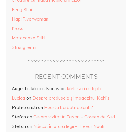
Circulare cu masa mobila si incizor
Feng Shui
Hapi.Riverwoman
Kroko
Motocoase Stihl
Strung lemn
RECENT COMMENTS
Augustin Marian Ivanov
on
Melcisori cu lapte
Lucica
on
Despre produsele și magazinul Kiehl’s
Profire cristi
on
Poarta barbatii colanti?
Stefan
on
Ce-am vizitat în Busan – Coreea de Sud
Stefan
on
Născut în afara legii – Trevor Noah