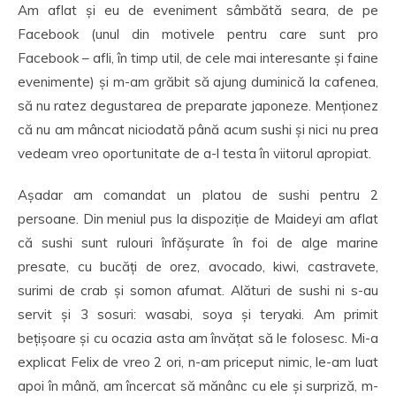
Am aflat și eu de eveniment sâmbătă seara, de pe
Facebook (unul din motivele pentru care sunt pro
Facebook – afli, în timp util, de cele mai interesante și faine
evenimente) și m-am grăbit să ajung duminică la cafenea,
să nu ratez degustarea de preparate japoneze. Menționez
că nu am mâncat niciodată până acum sushi și nici nu prea
vedeam vreo oportunitate de a-l testa în viitorul apropiat.
Așadar am comandat un platou de sushi pentru 2
persoane. Din meniul pus la dispoziție de Maideyi am aflat
că sushi sunt rulouri înfășurate în foi de alge marine
presate, cu bucăți de orez, avocado, kiwi, castravete,
surimi de crab și somon afumat. Alături de sushi ni s-au
servit și 3 sosuri: wasabi, soya și teryaki. Am primit
bețișoare și cu ocazia asta am învățat să le folosesc. Mi-a
explicat Felix de vreo 2 ori, n-am priceput nimic, le-am luat
apoi în mână, am încercat să mănânc cu ele și surpriză, m-