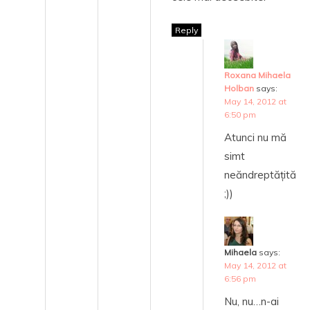
Reply
Roxana Mihaela
Holban
says:
May 14, 2012 at
6:50 pm
Atunci nu mă
simt
neăndreptățită
;))
Mihaela
says:
May 14, 2012 at
6:56 pm
Nu, nu…n-ai