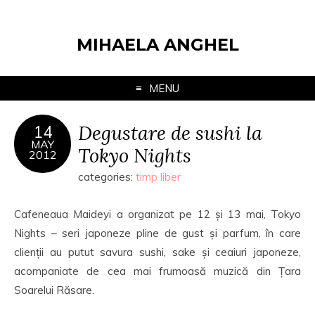
MIHAELA ANGHEL
MENU
Degustare de sushi la
14
MAY
Tokyo Nights
2012
categories:
timp liber
Cafeneaua Maideyi a organizat pe 12 și 13 mai, Tokyo
Nights – seri japoneze pline de gust și parfum, în care
clienții au putut savura sushi, sake și ceaiuri japoneze,
acompaniate de cea mai frumoasă muzică din Țara
Soarelui Răsare.