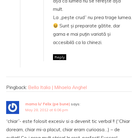
așa că lumea nu se ferește așa
mult.
La „pește crud” nu prea trage lumea.
Sunt și preparate gătite, dar
gama e mai puțin variată și
accesibilă ca la chinezi.
Reply
Pingback:
Bella Italia | Mihaela Anghel
mama lu' Felix (pe bune)
says:
May 28, 2012 at 6:06 pm
“chiar”- este folosit excesiv si a devenit tic verbal !! (“Chiar
doream, chiar mi-a placut, chiar eram curioasa…) – de
evitat! Ce-i prea mult strica! In rest, perfect! Succes!