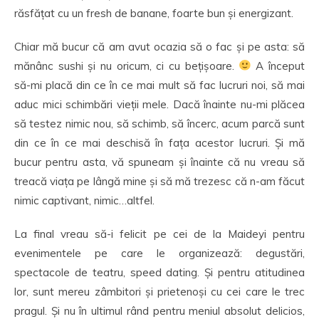
răsfățat cu un fresh de banane, foarte bun și energizant.
Chiar mă bucur că am avut ocazia să o fac și pe asta: să
mănânc sushi și nu oricum, ci cu bețișoare.
A început
să-mi placă din ce în ce mai mult să fac lucruri noi, să mai
aduc mici schimbări vieții mele. Dacă înainte nu-mi plăcea
să testez nimic nou, să schimb, să încerc, acum parcă sunt
din ce în ce mai deschisă în fața acestor lucruri. Și mă
bucur pentru asta, vă spuneam și înainte că nu vreau să
treacă viața pe lângă mine și să mă trezesc că n-am făcut
nimic captivant, nimic…altfel.
La final vreau să-i felicit pe cei de la Maideyi pentru
evenimentele pe care le organizează: degustări,
spectacole de teatru, speed dating. Și pentru atitudinea
lor, sunt mereu zâmbitori și prietenoși cu cei care le trec
pragul. Și nu în ultimul rând pentru meniul absolut delicios,