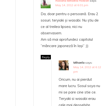
Roxana Mihaela Holban
says:
May 14, 2012 at 6:01 pm
Da, doar pentru o persoană. Erau 2
sosuri, teryiaki și wasabi. Nu știu de
ce al treilea lipsea, nici nu
observasem.
Am să mai aprofundez capitolul
”mâncare japoneză în Iași” ;))
Reply
Mihaela
says:
May 14, 2012 at 6:12
pm
Oricum, nu ai pierdut
mare lucru. Sosul soya nu
mi se pare cine stie ce.
Teryaki si wasabi erau
cele mai deosebite.