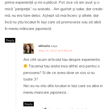
prima experiență și mi-a plăcut. Pot zice că am avut și o
mică ”peripeție” cu wasabi… Am gustat și sake, dar crede-
mă, nu era tare deloc. Aștept să mai încerc și altele, dar
încă nu știu localuri în Iași care să promoveze sau să aibă
în meniu mâncare japoneză.
Reply
Mihaela
says:
May 14, 2012 at 5:56 pm
Am citit acum articolul tau despre experienta.
Tacamul tau arata insa altfel, era pentru o
persoana? Si de ce avea doar un sos si nu
toate 3?
Nici eu nu stiu alte localuri in Iasi care sa aiba in
meniu mancare japoneza…
Reply