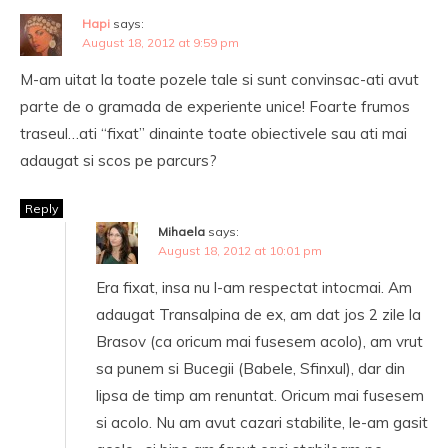
Hapi
says:
August 18, 2012 at 9:59 pm
M-am uitat la toate pozele tale si sunt convinsac-ati avut
parte de o gramada de experiente unice! Foarte frumos
traseul…ati “fixat” dinainte toate obiectivele sau ati mai
adaugat si scos pe parcurs?
Reply
Mihaela
says:
August 18, 2012 at 10:01 pm
Era fixat, insa nu l-am respectat intocmai. Am
adaugat Transalpina de ex, am dat jos 2 zile la
Brasov (ca oricum mai fusesem acolo), am vrut
sa punem si Bucegii (Babele, Sfinxul), dar din
lipsa de timp am renuntat. Oricum mai fusesem
si acolo. Nu am avut cazari stabilite, le-am gasit