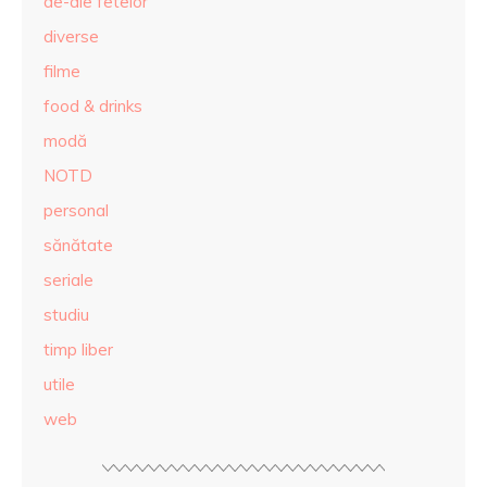
de-ale fetelor
diverse
filme
food & drinks
modă
NOTD
personal
sănătate
seriale
studiu
timp liber
utile
web