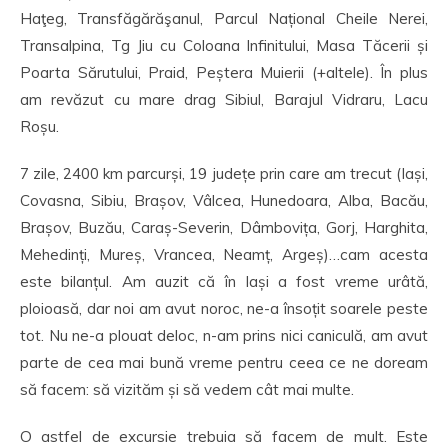
Haţeg, Transfăgărăşanul, Parcul Național Cheile Nerei,
Transalpina, Tg Jiu cu Coloana Infinitului, Masa Tăcerii și
Poarta Sărutului, Praid, Peștera Muierii (+altele). În plus
am revăzut cu mare drag Sibiul, Barajul Vidraru, Lacu
Roșu.
7 zile, 2400 km parcurși, 19 județe prin care am trecut (Iași,
Covasna, Sibiu, Brașov, Vâlcea, Hunedoara, Alba, Bacău,
Brașov, Buzău, Caraș-Severin, Dâmbovița, Gorj, Harghita,
Mehedinți, Mureș, Vrancea, Neamț, Argeș)…cam acesta
este bilanțul. Am auzit că în Iași a fost vreme urâtă,
ploioasă, dar noi am avut noroc, ne-a însoțit soarele peste
tot. Nu ne-a plouat deloc, n-am prins nici caniculă, am avut
parte de cea mai bună vreme pentru ceea ce ne doream
să facem: să vizităm și să vedem cât mai multe.
O astfel de excursie trebuia să facem de mult. Este