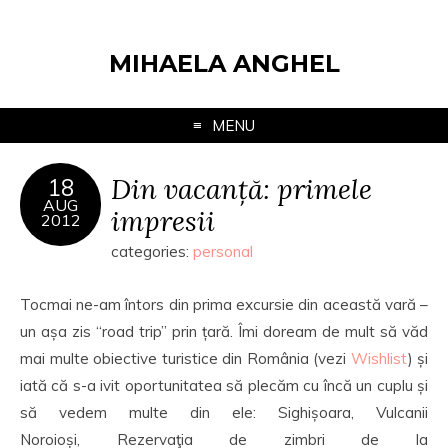
MIHAELA ANGHEL
MENU
Din vacanță: primele
18
AUG
impresii
2012
categories:
personal
Tocmai ne-am întors din prima excursie din această vară –
un așa zis “road trip” prin țară. Îmi doream de mult să văd
mai multe obiective turistice din România (vezi
Wishlist
) și
iată că s-a ivit oportunitatea să plecăm cu încă un cuplu și
să vedem multe din ele: Sighișoara, Vulcanii
Noroioși, Rezervaţia de zimbri de la