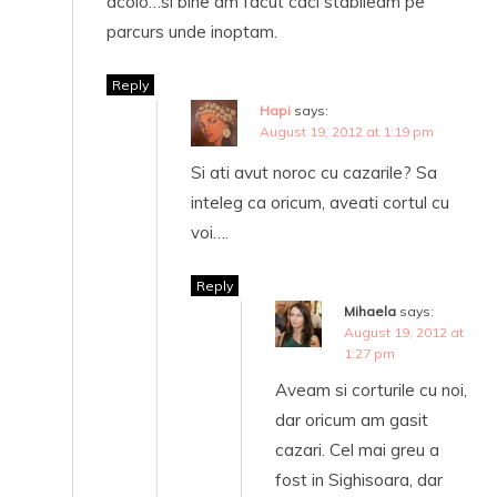
acolo…si bine am facut caci stabileam pe
parcurs unde inoptam.
Reply
Hapi
says:
August 19, 2012 at 1:19 pm
Si ati avut noroc cu cazarile? Sa
inteleg ca oricum, aveati cortul cu
voi….
Reply
Mihaela
says:
August 19, 2012 at
1:27 pm
Aveam si corturile cu noi,
dar oricum am gasit
cazari. Cel mai greu a
fost in Sighisoara, dar