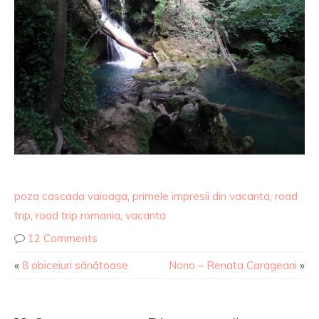
poza cascada vaioaga
,
primele impresii din vacanta
,
road
trip
,
road trip romania
,
vacanta
12 Comments
«
8 obiceiuri sănătoase
Nono – Renata Carageani
»