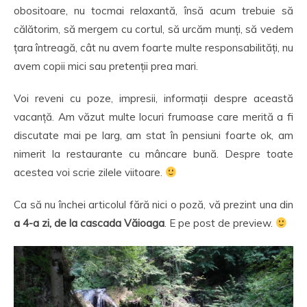
obositoare, nu tocmai relaxantă, însă acum trebuie să
călătorim, să mergem cu cortul, să urcăm munți, să vedem
țara întreagă, cât nu avem foarte multe responsabilități, nu
avem copii mici sau pretenții prea mari.
Voi reveni cu poze, impresii, informații despre această
vacanță. Am văzut multe locuri frumoase care merită a fi
discutate mai pe larg, am stat în pensiuni foarte ok, am
nimerit la restaurante cu mâncare bună. Despre toate
acestea voi scrie zilele viitoare.
Ca să nu închei articolul fără nici o poză, vă prezint una din
a
4-a zi, de la cascada Văioaga
. E pe post de preview.