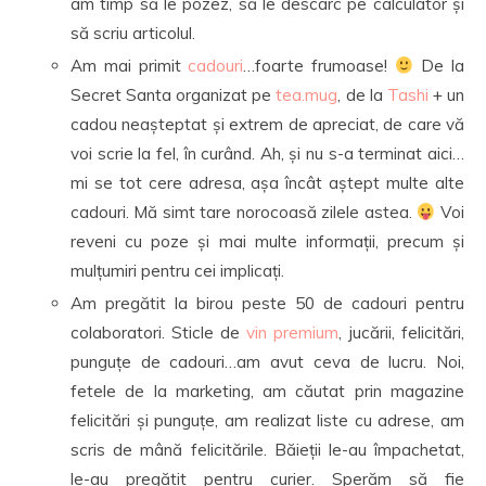
am timp să le pozez, să le descarc pe calculator și
să scriu articolul.
Am mai primit
cadouri
…foarte frumoase!
De la
Secret Santa organizat pe
tea.mug
, de la
Tashi
+ un
cadou neașteptat și extrem de apreciat, de care vă
voi scrie la fel, în curând. Ah, și nu s-a terminat aici…
mi se tot cere adresa, așa încât aștept multe alte
cadouri. Mă simt tare norocoasă zilele astea.
Voi
reveni cu poze și mai multe informații, precum și
mulțumiri pentru cei implicați.
Am pregătit la birou peste 50 de cadouri pentru
colaboratori. Sticle de
vin premium
, jucării, felicitări,
punguțe de cadouri…am avut ceva de lucru. Noi,
fetele de la marketing, am căutat prin magazine
felicitări și punguțe, am realizat liste cu adrese, am
scris de mână felicitările. Băieții le-au împachetat,
le-au pregătit pentru curier. Sperăm să fie