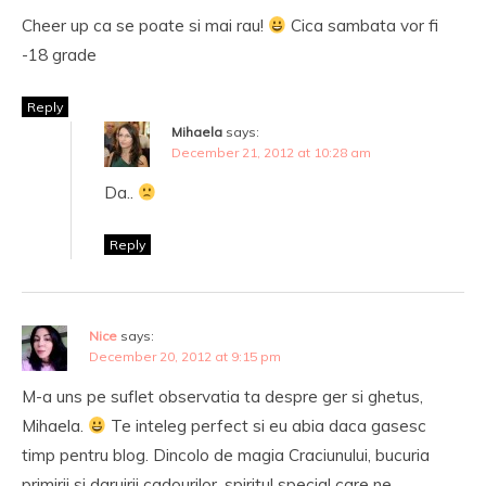
Cheer up ca se poate si mai rau!
Cica sambata vor fi
-18 grade
Reply
Mihaela
says:
December 21, 2012 at 10:28 am
Da..
Reply
Nice
says:
December 20, 2012 at 9:15 pm
M-a uns pe suflet observatia ta despre ger si ghetus,
Mihaela.
Te inteleg perfect si eu abia daca gasesc
timp pentru blog. Dincolo de magia Craciunului, bucuria
primirii si daruirii cadourilor, spiritul special care ne