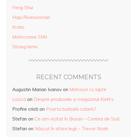
Feng Shui
Hapi.Riverwoman
Kroko
Motocoase Stihl
Strung lemn
RECENT COMMENTS
Augustin Marian Ivanov
on
Melcisori cu lapte
Lucica
on
Despre produsele și magazinul Kiehl’s
Profire cristi
on
Poarta barbatii colanti?
Stefan
on
Ce-am vizitat în Busan – Coreea de Sud
Stefan
on
Născut în afara legii – Trevor Noah