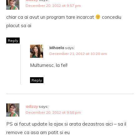
December 20, 2012 at 9:57 pm
chiar ca ai avut un program tare incarcat
concediu
placut sa ai
Reply
Mihaela
says:
December 21, 2012 at 10:28 am
Multumesc, la fel!
Reply
adizzy
says:
December 20, 2012 at 9:58 pm
PS ai facut update la ajax si arata dezastros aici – sa il
remove ca asa am patit si eu