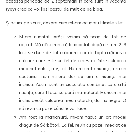
această perioadă de 2 săptămâni în care sunt în vacanță
(yey) cred că voi lipsi destul de mult de pe blog.
Și acum, pe scurt, despre cum mi-am ocupat ultimele zile:
M-am nuanțat iarăși, voiam să scap de tot de
roșcat. Mă gândeam că la nuanțat, după ce trec 2, 3
luni, se duce de tot culoarea, dar de fapt a rămas o
culoare care este un fel de amestec între culoarea
mea naturală și roșcat. Nu era urâtă nuanța, era un
castaniu, însă mi-era dor să am o nuanță mai
închisă. Acum sunt un ciocolatiu combinat cu o altă
nuanță, care-l face să pară mai natural. E oricum mai
închis decât culoarea mea naturală, dar nu negru. O
să revin cu poze când le voi face.
Am fost la manichiură, mi-am făcut un alt model
drăguț de Sărbători. La fel, revin cu poze, imediat ce