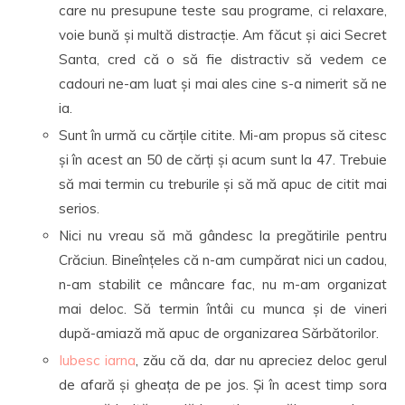
care nu presupune teste sau programe, ci relaxare,
voie bună și multă distracție. Am făcut și aici Secret
Santa, cred că o să fie distractiv să vedem ce
cadouri ne-am luat și mai ales cine s-a nimerit să ne
ia.
Sunt în urmă cu cărțile citite. Mi-am propus să citesc
și în acest an 50 de cărți și acum sunt la 47. Trebuie
să mai termin cu treburile și să mă apuc de citit mai
serios.
Nici nu vreau să mă gândesc la pregătirile pentru
Crăciun. Bineînțeles că n-am cumpărat nici un cadou,
n-am stabilit ce mâncare fac, nu m-am organizat
mai deloc. Să termin întâi cu munca și de vineri
după-amiază mă apuc de organizarea Sărbătorilor.
Iubesc iarna
, zău că da, dar nu apreciez deloc gerul
de afară și gheața de pe jos. Și în acest timp sora