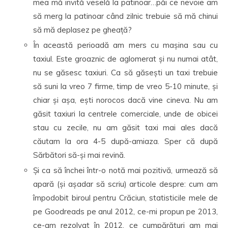
mea mă invită veselă la patinoar…păi ce nevoie am
să merg la patinoar când zilnic trebuie să mă chinui
să mă deplasez pe gheață?
În această perioadă am mers cu mașina sau cu
taxiul. Este groaznic de aglomerat și nu numai atât,
nu se găsesc taxiuri. Ca să găsești un taxi trebuie
să suni la vreo 7 firme, timp de vreo 5-10 minute, și
chiar și așa, ești norocos dacă vine cineva. Nu am
găsit taxiuri la centrele comerciale, unde de obicei
stau cu zecile, nu am găsit taxi mai ales dacă
căutam la ora 4-5 după-amiaza. Sper că după
Sărbători să-și mai revină.
Și ca să închei într-o notă mai pozitivă, urmează să
apară (și așadar să scriu) articole despre: cum am
împodobit biroul pentru Crăciun, statisticile mele de
pe Goodreads pe anul 2012, ce-mi propun pe 2013,
ce-am rezolvat în 2012, ce cumpărături am mai