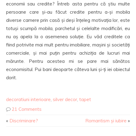
economii sau credite? Întreb asta pentru că știu multe
persoane care și-au făcut credite pentru a-și mobila
diverse camere prin casă și deși înțeleg motivația lor, este
totuși scumpă mobila, parchetul și celelalte modificări, eu
nu aș apela la o asemenea soluție. Eu văd creditele ca
fiind potrivite mai mult pentru imobiliare, mașini și societăți
comerciale, și mai puțin pentru achiziția de lucruri mai
mărunte. Pentru acestea mi se pare mai sănătos
economisitul. Pui bani deoparte câteva luni și-ți iei obiectul
dorit.
decoratiuni interioare
,
silver decor
,
tapet
21 Comments
«
Discriminare?
Romantism și iubire
»