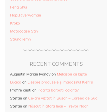
Feng Shui
Hapi.Riverwoman
Kroko
Motocoase Stihl
Strung lemn
RECENT COMMENTS
Augustin Marian Ivanov
on
Melcisori cu lapte
Lucica
on
Despre produsele și magazinul Kiehl’s
Profire cristi
on
Poarta barbatii colanti?
Stefan
on
Ce-am vizitat în Busan – Coreea de Sud
Stefan
on
Născut în afara legii – Trevor Noah