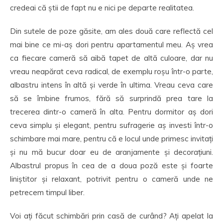
credeai că știi de fapt nu e nici pe departe realitatea.
Din sutele de poze găsite, am ales două care reflectă cel
mai bine ce mi-aș dori pentru apartamentul meu. Aș vrea
ca fiecare cameră să aibă tapet de altă culoare, dar nu
vreau neapărat ceva radical, de exemplu roșu într-o parte,
albastru intens în altă și verde în ultima. Vreau ceva care
să se îmbine frumos, fără să surprindă prea tare la
trecerea dintr-o cameră în alta. Pentru dormitor aș dori
ceva simplu și elegant, pentru sufragerie aș investi într-o
schimbare mai mare, pentru că e locul unde primesc invitați
și nu mă bucur doar eu de aranjamente și decorațiuni.
Albastrul propus în cea de a doua poză este și foarte
liniștitor și relaxant, potrivit pentru o cameră unde ne
petrecem timpul liber.
Voi ați făcut schimbări prin casă de curând? Ați apelat la