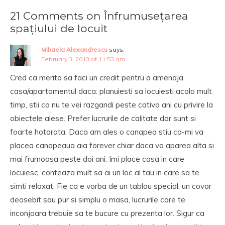
21 Comments on Înfrumusețarea
spațiului de locuit
Mihaela Alexandrescu
says:
February 3, 2013 at 11:53 am
Cred ca merita sa faci un credit pentru a amenaja
casa/apartamentul daca: planuiesti sa locuiesti acolo mult
timp, stii ca nu te vei razgandi peste cativa ani cu privire la
obiectele alese. Prefer lucrurile de calitate dar sunt si
foarte hotarata. Daca am ales o canapea stiu ca-mi va
placea canapeaua aia forever chiar daca va aparea alta si
mai frumoasa peste doi ani. Imi place casa in care
locuiesc, conteaza mult sa ai un loc al tau in care sa te
simti relaxat. Fie ca e vorba de un tablou special, un covor
deosebit sau pur si simplu o masa, lucrurile care te
inconjoara trebuie sa te bucure cu prezenta lor. Sigur ca