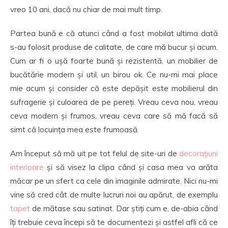
vreo 10 ani, dacă nu chiar de mai mult timp.
Partea bună e că atunci când a fost mobilat ultima dată
s-au folosit produse de calitate, de care mă bucur și acum.
Cum ar fi o ușă foarte bună și rezistentă, un mobilier de
bucătărie modern și util, un birou ok. Ce nu-mi mai place
mie acum și consider că este depășit este mobilierul din
sufragerie și culoarea de pe pereți. Vreau ceva nou, vreau
ceva modern și frumos, vreau ceva care să mă facă să
simt că locuința mea este frumoasă.
Am început să mă uit pe tot felul de site-uri de
decorațiuni
interioare
și să visez la clipa când și casa mea va arăta
măcar pe un sfert ca cele din imaginile admirate. Nici nu-mi
vine să cred cât de multe lucruri noi au apărut, de exemplu
tapet
de mătase sau satinat. Dar știți cum e, de-abia când
îți trebuie ceva începi să te documentezi și astfel afli că ce