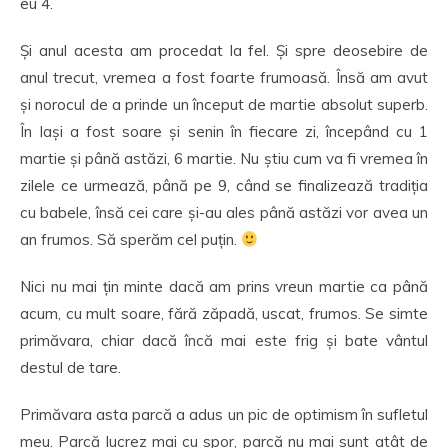
eu 4.
Și anul acesta am procedat la fel. Și spre deosebire de
anul trecut, vremea a fost foarte frumoasă. Însă am avut
și norocul de a prinde un început de martie absolut superb.
În Iași a fost soare și senin în fiecare zi, începând cu 1
martie și până astăzi, 6 martie. Nu știu cum va fi vremea în
zilele ce urmează, până pe 9, când se finalizează tradiția
cu babele, însă cei care și-au ales până astăzi vor avea un
an frumos. Să sperăm cel puțin.
Nici nu mai țin minte dacă am prins vreun martie ca până
acum, cu mult soare, fără zăpadă, uscat, frumos. Se simte
primăvara, chiar dacă încă mai este frig și bate vântul
destul de tare.
Primăvara asta parcă a adus un pic de optimism în sufletul
meu. Parcă lucrez mai cu spor, parcă nu mai sunt atât de