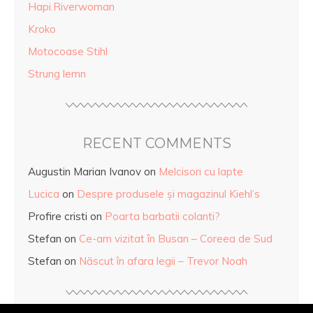
Hapi.Riverwoman
Kroko
Motocoase Stihl
Strung lemn
RECENT COMMENTS
Augustin Marian Ivanov
on
Melcisori cu lapte
Lucica
on
Despre produsele și magazinul Kiehl’s
Profire cristi
on
Poarta barbatii colanti?
Stefan
on
Ce-am vizitat în Busan – Coreea de Sud
Stefan
on
Născut în afara legii – Trevor Noah