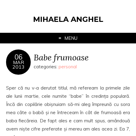
MIHAELA ANGHEL
MENU
Babe frumoase
06
MAR
2013
categories:
personal
Sper că nu v-a derutat titlul, mă refeream la primele zile
ale lunii martie, cele numite “babe” în credința populară.
Încă din copilărie obișnuiam să-mi aleg împreună cu sora
mea câte o babă și ne întreceam în cât de frumoasă era
baba fiecăreia. De fapt ales e cam mult spus, amândouă
avem niște cifre preferate și mereu am ales acea zi. Ea 7,