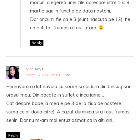
moduri: alegerea unei zile oarecare intre 1 si 9
martie sau in functie de data nasterii.
Dar oricum, fie ca e 3 (sunt nascuta pe 12), fie
ca e 4, tot frumos a fost afara.
Reply
Nice
says:
March 6, 2013 at 8:05 pm
Primavara a dat navala cu soare si caldura din belsug si in
orasul meu. Din pacate in suflet e inca iarna…
Cat despre babe, a mea e pe 3(de la ziua de nastere,
suma celor doua cifre). A cazut duminica si a fost frumos,
senin. Dar nu m-am mai entuziasmat ca in alti ani…
Reply