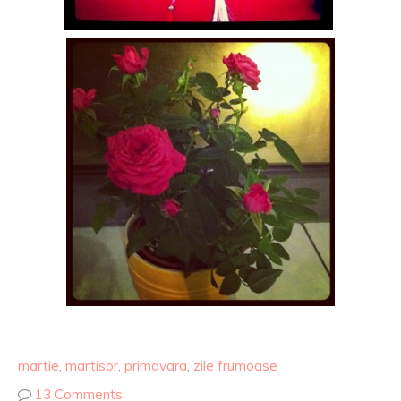
martie
,
martisor
,
primavara
,
zile frumoase
13 Comments