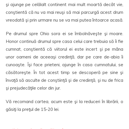
şi ajunge pe celălalt continent mai mult moartă decât vie,
conştientă că nu va mai reuşi să mai parcurgă acest drum
vreodată şi prin urmare nu se va mai putea întoarce acasă.
Pe drumul spre Ohio sora ei se îmbolnăveşte şi moare.
Honor continuă drumul spre casa celui care trebuia să îi fie
cumnat, conştientă că viitorul ei este incert şi pe mâna
unor oameni de aceeaşi credinţă, dar pe care de-abia îi
cunoaşte. Îşi face prieteni, ajunge în casa cumnatului, se
căsătoreşte. În tot acest timp se descoperă pe sine şi
învaţă să asculte de conştiinţă şi de credinţă, şi nu de frica
şi prejudecăţile celor din jur.
Vă recomand cartea, acum este şi la reduceri în librării, o
găsiţi la preţul de 15-20 lei.