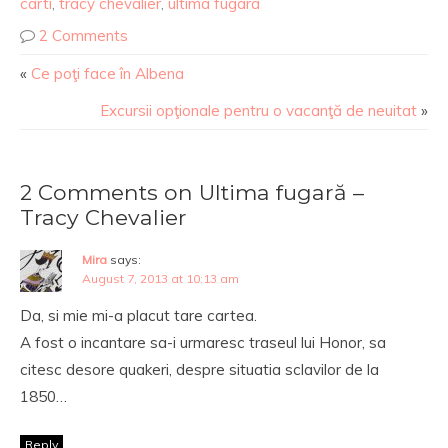
carti
,
tracy chevalier
,
ultima fugara
2 Comments
«
Ce poţi face în Albena
Excursii opţionale pentru o vacanţă de neuitat
»
2 Comments on Ultima fugară –
Tracy Chevalier
Mira
says:
August 7, 2013 at 10:13 am
Da, si mie mi-a placut tare cartea.
A fost o incantare sa-i urmaresc traseul lui Honor, sa
citesc desore quakeri, despre situatia sclavilor de la
1850…
Reply