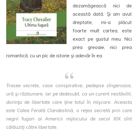
dezamăgească nici de
această dată. Şi am avut
dreptate, mi-a plăcut
foarte mult cartea, este
exact pe gustul meu. Nici
prea greoaie, nici prea
romantică, cu un pic de istorie şi adevăr în ea.
Trasee secrete, case conspirative, pedepse sîngeroase,
ură şi răzbunare, iar pe dedesubt, ca un curent nestăvilit,
dorinţa de libertate care ţine totul în mişcare. Aceasta
este Calea Ferată Clandestină, o reţea secretă prin care
negrii fugari ai Americii mijlocului de secol XIX sînt
călăuziţi către libertate.