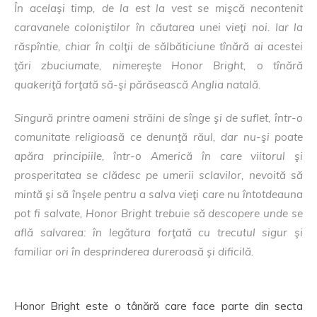
În acelaşi timp, de la est la vest se mişcă necontenit
caravanele coloniştilor în căutarea unei vieţi noi. Iar la
răspîntie, chiar în colţii de sălbăticiune tînără ai acestei
ţări zbuciumate, nimereşte Honor Bright, o tînără
quakeriţă forţată să-şi părăsească Anglia natală.
Singură printre oameni străini de sînge şi de suflet, într-o
comunitate religioasă ce denunţă răul, dar nu-şi poate
apăra principiile, într-o Americă în care viitorul şi
prosperitatea se clădesc pe umerii sclavilor, nevoită să
mintă şi să înşele pentru a salva vieţi care nu întotdeauna
pot fi salvate, Honor Bright trebuie să descopere unde se
află salvarea: în legătura forţată cu trecutul sigur şi
familiar ori în desprinderea dureroasă şi dificilă.
Honor Bright este o tânără care face parte din secta