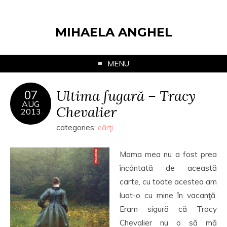
MIHAELA ANGHEL
MENU
Ultima fugară – Tracy
07
AUG
Chevalier
2013
categories:
cărţi
Mama mea nu a fost prea
încântată de această
carte, cu toate acestea am
luat-o cu mine în vacanţă.
Eram sigură că Tracy
Chevalier nu o să mă