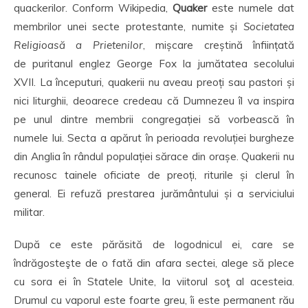
quackerilor. Conform Wikipedia,
Quaker
este numele dat
membrilor unei secte protestante, numite și
Societatea
Religioasă a Prietenilor
, mișcare creștină înființată
de puritanul englez George Fox la jumătatea secolului
XVII. La începuturi, quakerii nu aveau preoți sau pastori și
nici liturghii, deoarece credeau că Dumnezeu îl va inspira
pe unul dintre membrii congregației să vorbească în
numele lui. Secta a apărut în perioada revoluției burgheze
din Anglia în rândul populației sărace din orașe. Quakerii nu
recunosc tainele oficiate de preoți, riturile și clerul în
general. Ei refuză prestarea jurământului și a serviciului
militar.
După ce este părăsită de logodnicul ei, care se
îndrăgosteşte de o fată din afara sectei, alege să plece
cu sora ei în Statele Unite, la viitorul soţ al acesteia.
Drumul cu vaporul este foarte greu, îi este permanent rău