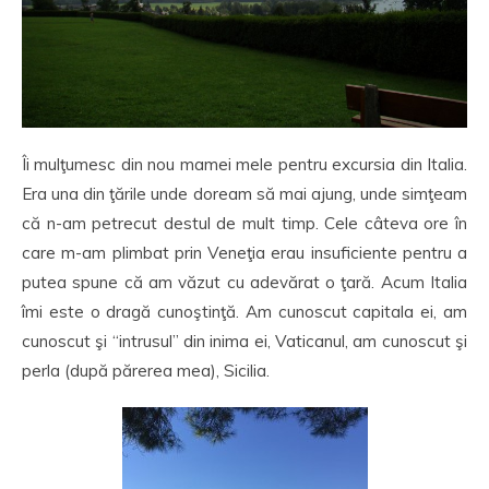
Îi mulţumesc din nou mamei mele pentru excursia din Italia.
Era una din ţările unde doream să mai ajung, unde simţeam
că n-am petrecut destul de mult timp. Cele câteva ore în
care m-am plimbat prin Veneţia erau insuficiente pentru a
putea spune că am văzut cu adevărat o ţară. Acum Italia
îmi este o dragă cunoştinţă. Am cunoscut capitala ei, am
cunoscut şi “intrusul” din inima ei, Vaticanul, am cunoscut şi
perla (după părerea mea), Sicilia.