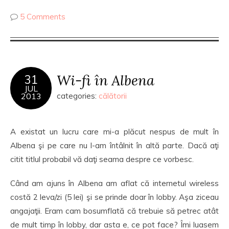
5 Comments
Wi-fi în Albena
31
JUL
2013
categories:
călătorii
A existat un lucru care mi-a plăcut nespus de mult în
Albena şi pe care nu l-am întâlnit în altă parte. Dacă aţi
citit titlul probabil vă daţi seama despre ce vorbesc.
Când am ajuns în Albena am aflat că internetul wireless
costă 2 leva/zi (5 lei) şi se prinde doar în lobby. Aşa ziceau
angajaţii. Eram cam bosumflată că trebuie să petrec atât
de mult timp în lobby, dar asta e, ce pot face? Îmi luasem