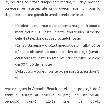
lei, mai ales că a fost cumpărat în martie, cu Early Booking,
oarecum pe neaşteptate şi nu aveam mai mulţi bani la
dispoziţie. Ne-am gândit la următoarele variante:
Kaliakra – sora mea a fost foarte mulţumită când a
mers aici în 2010, este un hotel foarte bun, îşi merită
cele 4 stele, dar depăşea bugetul nostru
Ralitsa Superior – a căzut imediat ce am aflat că se
află la o distanţă de aproape 1 km de plajă (pentru
cei interesaţi, este un trenuleţ care te duce la plajă
din 30 în 30 de minute)
Dobrotitsa – părea foarte ok, numai că avea doar 3
stele
Aşa am ajuns la
Arabella Beach
, hotel situat pe plajă, de
4
stele
, cu sistem All Inclusive, cu preţul de listă pentru
perioada dorită (22-29 iulie) de 60-61