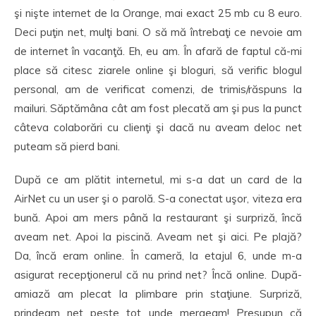
şi nişte internet de la Orange, mai exact 25 mb cu 8 euro.
Deci puţin net, mulţi bani. O să mă întrebaţi ce nevoie am
de internet în vacanţă. Eh, eu am. În afară de faptul că-mi
place să citesc ziarele online şi bloguri, să verific blogul
personal, am de verificat comenzi, de trimis/răspuns la
mailuri. Săptămâna cât am fost plecată am şi pus la punct
câteva colaborări cu clienţi şi dacă nu aveam deloc net
puteam să pierd bani.
După ce am plătit internetul, mi s-a dat un card de la
AirNet cu un user şi o parolă. S-a conectat uşor, viteza era
bună. Apoi am mers până la restaurant şi surpriză, încă
aveam net. Apoi la piscină. Aveam net şi aici. Pe plajă?
Da, încă eram online. În cameră, la etajul 6, unde m-a
asigurat recepţionerul că nu prind net? Încă online. După-
amiază am plecat la plimbare prin staţiune. Surpriză,
prindeam net peste tot unde mergeam! Presupun că