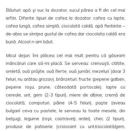
Băuturi: apă şi suc la dozator, sucul părea a fi din cel mai
ieftin. Diferite tipuri de cafea la dozator: cafea cu lapte,
cafea lungă, cafea simplă, ciocolată caldă, apă fierbinte –
de-abia se simţea gustul de cafea dar ciocolata caldă era
bună. Alcool n-am băut.
Micul dejun: îmi plăcea cel mai mult pentru că găseam
mâncăruri care să-mi placă. Se serveau: crenvuşti, clătite,
omletă, ouă prăjite, ouă fierte, ouă jumări, mezeluri (doar 3
feluri, nu arătau grozav), brânzeturi, fructe (pepene galben,
pepene roşu, prune, câteodată portocale), lapte cu
cereale, unt, gem (2-3 tipuri), miere de albine, cremă de
ciocolată, compoturi, pâine (4-5 feluri), paşte (aveau
bulgarii ceva cu pastele, le serveau la toate mesele, din
belşug), legume (roşii, castraveţi, ardei), chec (2 tipuri),
produse de patiserie (croissant cu unt/ciocolată/gem,