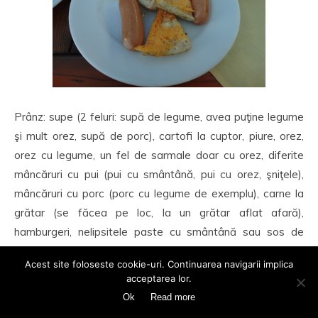
Prânz: supe (2 feluri: supă de legume, avea puţine legume
şi mult orez, supă de porc), cartofi la cuptor, piure, orez,
orez cu legume, un fel de sarmale doar cu orez, diferite
mâncăruri cu pui (pui cu smântână, pui cu orez, şniţele),
mâncăruri cu porc (porc cu legume de exemplu), carne la
grătar (se făcea pe loc, la un grătar aflat afară),
hamburgeri, nelipsitele paste cu smântână sau sos de
roşii, broccoli, peşte, mâncare de varză cu carne, mâncare
Acest site foloseste cookie-uri. Continuarea navigarii implica
de păstăi, salate (de ouă, ungurească, cu maioneză, pui,
acceptarea lor.
ciuperci şi altele), legume, murături, uleiuri şi oţeturi pentru
Ok
Read more
salate, fructe (prune, pepene galben, pepene roşu),