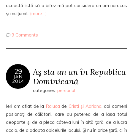
această listă să o bifez mă pot considera un om norocos
şi mulţumit.
(more…)
9 Comments
Aş sta un an în Republica
29
JAN
Dominicană
2014
categories:
personal
Ieri am aflat de la
Raluca
de
Cristi şi Adriana
, doi oameni
pasionaţi de călătorii, care au puterea de a lăsa totul
deoparte şi de a pleca câteva luni în altă ţară, de a lucra
acolo, de a adopta obiceiurile locului. Şi nu în orice ţară, ci în