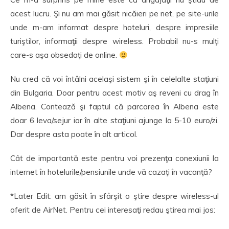
acest lucru. Şi nu am mai găsit nicăieri pe net, pe site-urile
unde m-am informat despre hoteluri, despre impresiile
turiştilor, informaţii despre wireless. Probabil nu-s mulţi
care-s aşa obsedaţi de online.
Nu cred că voi întâlni acelaşi sistem şi în celelalte staţiuni
din Bulgaria. Doar pentru acest motiv aş reveni cu drag în
Albena. Contează şi faptul că parcarea în Albena este
doar 6 leva/sejur iar în alte staţiuni ajunge la 5-10 euro/zi.
Dar despre asta poate în alt articol.
Cât de importantă este pentru voi prezenţa conexiunii la
internet în hotelurile/pensiunile unde vă cazaţi în vacanţă?
*Later Edit: am găsit în sfârşit o ştire despre wireless-ul
oferit de AirNet. Pentru cei interesaţi redau ştirea mai jos: