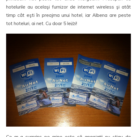
hotelurile au acelaşi furnizor de internet wireless şi atât
timp cât eşti în preajma unui hotel, iar Albena are peste
tot hoteluri, ai net. Cu doar 5 lei/zi!
Ce m-a surprins pe mine este că angajaţii nu ştiau de