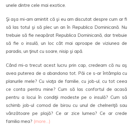
unele dintre cele mai exotice.
Şi aşa mi-am amintit că şi eu am discutat despre cum ar fi
să las totul şi să plec un an în Republica Dominicană. Nu
trebuie să fie neapărat Republica Dominicană, dar trebuie
să fie o insulă, un loc cât mai aproape de viziunea de
paradis, un ţinut cu soare, nisip şi apă.
Când mi-a trecut acest lucru prin cap, credeam că nu aş
avea puterea de a abandona tot. Păi ce s-ar întâmpla cu
planurile mele? Cu viaţa de familie, cu job-ul, cu tot ceea
ce conta pentru mine? Cum să las confortul de acasă
pentru a locui în condiţii modeste pe o insulă? Cum să
schimb job-ul comod de birou cu unul de chelneriţă sau
vânzătoare pe plajă? Ce ar zice lumea? Ce ar crede
familia mea?
(more…)