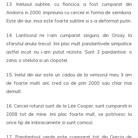
13. Inelusul subtire, cu floricica, a fost cumparat din
Andorra in 2000, impreuna cu cerceii in forma de semiluna.
Este din aur, insa este foarte subtire si s-a deformat putin.
14. Lantisorul mi l-am cumparat singura, din Orsay, la
sfarsitul anului trecut. Imi plac mult pandantivele simpatice
astfel incat nu i-am putut rezista. Sunt 3 pandantive: o
zana, o steluta si un clopotel.
15. Inelul din aur este un cadou de la verisorul meu. Il am
de foarte multi ani, cred ca de prin 2000 sau chiar mai
demult.
16. Cerceii rotunzi sunt de la Lee Cooper, sunt cumparati in
2008 tot de mine. Imi plac foarte mult, se potrivesc la
orice tip de imbracaminte si sunt comozi.
17. Pandantivul verde este cumparat tot din Grecia de