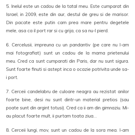
5. Inelul este un cadou de la tatal meu. Este cumparat din
Israel, in 2009, este din aur, destul de greu si de marisor.
Din pacate este putin cam prea mare pentru degetele
mele, asa ca il port rar si cu grija, ca sa nu-l pierd.
6. Cercelusii, impreuna cu un pandantiv (pe care nu l-am
mai fotografiat) sunt un cadou de la mama prietenului
meu. Cred ca sunt cumparati din Paris, dar nu sunt sigura.
Sunt foarte finuti si astept inca o ocazie potrivita unde sa-
i port.
7. Cerceii candelabru de culoare neagra au rezistat anilor
foarte bine, desi nu sunt dintr-un material pretios (sau
poate sunt din argint totusi). Cred ca ii am din gimnaziu. Mi-
au placut foarte mult, ii purtam toata ziua…
8. Cerceii lungi, mov, sunt un cadou de la sora mea. I-am