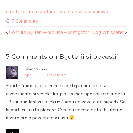
amintiri
,
bijuterii
,
bratara
,
cercei
,
colier
,
pandantive
7 Comments
«
Concurs BijuteriiWhatElse – castigator
Dog Whisperer
»
7 Comments on Bijuterii si povesti
Simona
says:
April 28, 2010 at 6:42 pm
Foarte frumoasa colectia ta de bijuterii: este asa
diversificata si vesela! Imi plac in mod special cerceii de la
18, iar pandantivul acela in forma de vaza este superb! Sa
le porti cu multa placere. Cred ca fiecare dintre bijuteriile
nostre are o poveste ascunsa
Reply