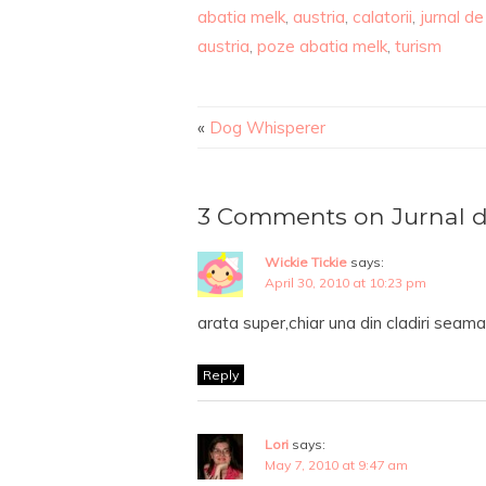
abatia melk
,
austria
,
calatorii
,
jurnal de
austria
,
poze abatia melk
,
turism
«
Dog Whisperer
3 Comments on Jurnal de 
Wickie Tickie
says:
April 30, 2010 at 10:23 pm
arata super,chiar una din cladiri seama
Reply
Lori
says:
May 7, 2010 at 9:47 am