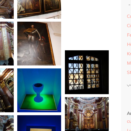
Ca
Ci
F
H
K
M
S
A
cu
L