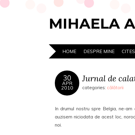
MIHAELA 
HOME
DESPRE MINE
CITE
Jurnal de cala
30
APR
2010
categories:
călătorii
In drumul nostru spre Belgia, ne-am 
auzisem niciodata de acest loc, noro
noi.