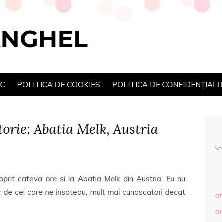
ANGHEL
SC
POLITICA DE COOKIES
POLITICA DE CONFIDENȚIALI
torie: Abatia Melk, Austria
oprit cateva ore si la Abatia Melk din Austria. Eu nu
c de cei care ne insoteau, mult mai cunoscatori decat
af
ar