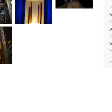
ma
Pr
co
S
C
S
T