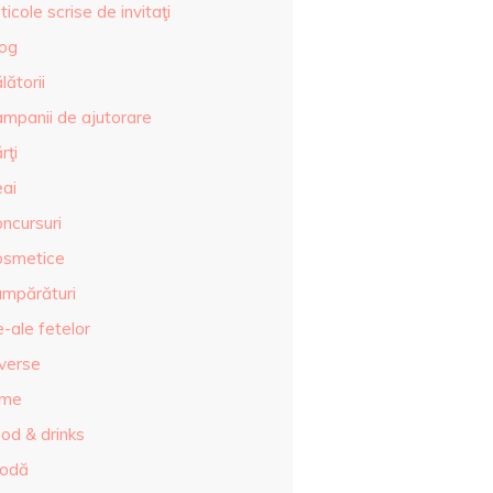
ticole scrise de invitaţi
log
lătorii
ampanii de ajutorare
rţi
eai
ncursuri
osmetice
umpărături
-ale fetelor
iverse
lme
od & drinks
odă