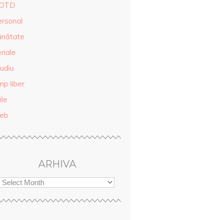
OTD
ersonal
ănătate
riale
udiu
mp liber
ile
eb
ARHIVA