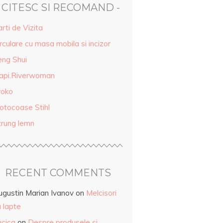
- CITESC SI RECOMAND -
rti de Vizita
rculare cu masa mobila si incizor
eng Shui
api.Riverwoman
roko
otocoase Stihl
trung lemn
RECENT COMMENTS
ugustin Marian Ivanov
on
Melcisori
 lapte
ucica
on
Despre produsele și