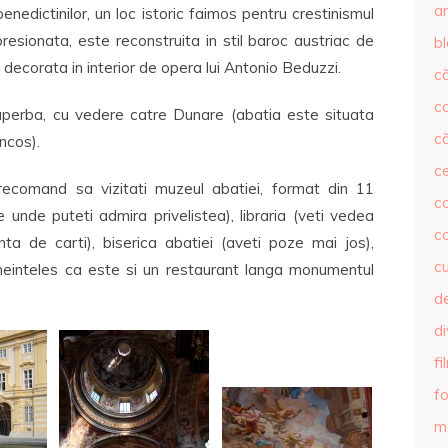
ar
nedictinilor, un loc istoric faimos pentru crestinismul
esionata, este reconstruita in stil baroc austriac de
b
 decorata in interior de opera lui Antonio Beduzzi.
că
c
superba, cu vedere catre Dunare (abatia este situata
că
ncos).
c
 recomand sa vizitati muzeul abatiei, format din 11
co
unde puteti admira privelistea), libraria (veti vedea
c
a de carti), biserica abatiei (aveti poze mai jos),
c
 Bineinteles ca este si un restaurant langa monumentul
de
d
fi
fo
m