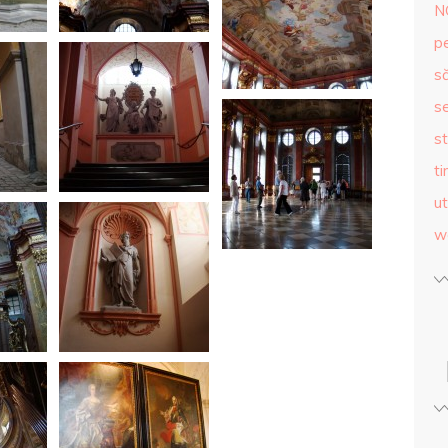
N
p
s
se
st
ti
ut
w