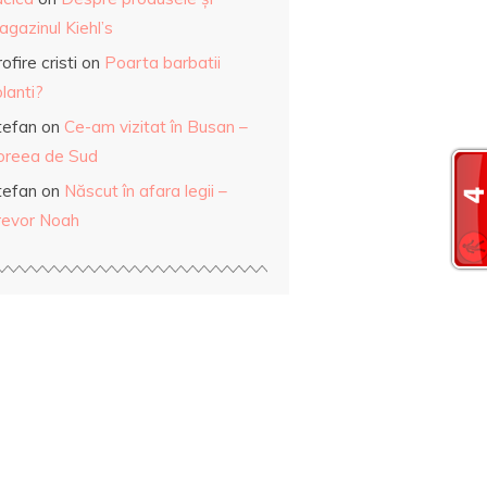
gazinul Kiehl’s
ofire cristi
on
Poarta barbatii
lanti?
tefan
on
Ce-am vizitat în Busan –
oreea de Sud
tefan
on
Născut în afara legii –
revor Noah