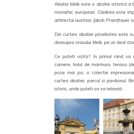
Abatia Melk este o abatie istorica a be
monarhic european. Cladirea este impr
arhitectul austriac Jakob Prandtauer si
Din curtea abatiei privelistea este 
deasupra orasului Melk, pe un deal sta
Ce puteti vizita? In primul rand va
camere, holul de marmura, terasa (de 
poze mai jos…o colectie impresionant
curtea abatiei, parcul si pavilionul.
istoric, unde puteti sa va relaxati.