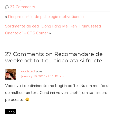
27 Comments
«
Despre cartile de psihologie motivationala
Sortimente de ceai: Dong Fang Mei Ren “Frumusetea
Orientala” – CTS Corner
»
27 Comments on Recomandare de
weekend: tort cu ciocolata si fructe
addicted
says:
January 15, 2011 at 11:15 am
Vaaai vaiii de dimineata ma bagi in pofte!! Nu am mai facut
de multisor un tort. Cand imi va veni cheful, am sa-l incerc
pe acesta.
Reply