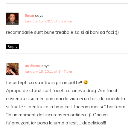
Bucur
says:
January 15, 2011 at 3:29 pm
recomndarile sunt bune,treaba e sa si ai bani sa faci :))
Reply
addicted
says:
January 15, 2011 at 9:47 pm
Le astept, ca sa intru in plin in pofte!!
Apropo de sfatul: sa-l faceti cu cineva drag. Am facut
cu/pentru sisu meu prin mai de ziua ei un tort de ciocolata
si fructe si pentru ca in timp ce-l faceam mai si ” barfeam
“la un moment dat incurcasem ordinea. :)) Oricum
fu`amuzant iar pana la urma a iesit .. deeelicios!!!