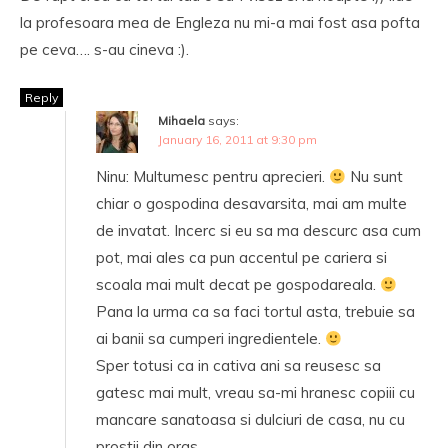
la profesoara mea de Engleza nu mi-a mai fost asa pofta
pe ceva…. s-au cineva :).
Reply
Mihaela
says:
January 16, 2011 at 9:30 pm
Ninu: Multumesc pentru aprecieri.
Nu sunt
chiar o gospodina desavarsita, mai am multe
de invatat. Incerc si eu sa ma descurc asa cum
pot, mai ales ca pun accentul pe cariera si
scoala mai mult decat pe gospodareala.
Pana la urma ca sa faci tortul asta, trebuie sa
ai banii sa cumperi ingredientele.
Sper totusi ca in cativa ani sa reusesc sa
gatesc mai mult, vreau sa-mi hranesc copiii cu
mancare sanatoasa si dulciuri de casa, nu cu
prostii din oras.