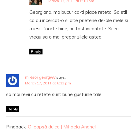
March 17, 2011 at 6:18 pm
Georgiana, ma bucur ca-ti place reteta. Sa stii
ca au incercat-o si alte prietene de-ale mele si
a iesit foarte bine, au fost incantate. Si eu
vreau sa o mai prepar zilele astea.
Reply
mikisor georgyyy
says:
March 17, 2011 at 6:13 pm
sa mai revii cu retete sunt bune gusturile tale.
Reply
Pingback:
O leapşă dulce | Mihaela Anghel