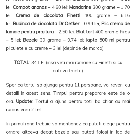
lei;
Compot ananas
– 4.60 lei;
Mandarine
300 grame – 1.70
lei;
Crema de ciocolata Finetti
400 grame – 6.16
lei;
Budinca de ciocolata Dr Oetker
– 0.99 lei;
Plic crema de
lamaie pentru prajitura
– 2.50 lei;
Blat tort
400 grame Fires
– 5 lei;
Bezele
30 grame – 0.74 lei;
lapte
500 ml
pentru
pliculetele cu creme – 3 lei (depinde de marca)
TOTAL
: 34 LEI (insa veti mai ramane cu Finetti si cu
cateva fructe)
Sper ca tortul sa ajunga pentru 11 persoane, voi reveni cu
detalii in acest sens. Timpul pentru preparare este de o
ora.
Update
: Tortul a ajuns pentru toti, ba chiar au mai
ramas vreo 2 felii.
In primul rand trebuie sa mentionez ca puteti alege pentru
ornare altceva decat bezele sau puteti folosi in loc de