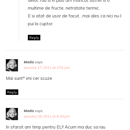
deloc rau si in plus am mancat astfel si o
multime de fructe, netratate termic.
E si atat de usor de facut…mai ales ca nici nu-l
pui la cuptor.
Reply
Mada
says:
January 17, 2011 at 3:51 pm
Mai sunt* imi cer scuze
Reply
Mada
says:
January 28, 2011 at 6:18 pm
In sfarsit am timp pentru EL!! Acum ma duc sa iau