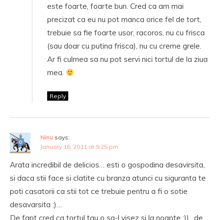
este foarte, foarte bun. Cred ca am mai
precizat ca eu nu pot manca orice fel de tort,
trebuie sa fie foarte usor, racoros, nu cu frisca
(sau doar cu putina frisca), nu cu creme grele.
Ar fi culmea sa nu pot servi nici tortul de la ziua
mea.
Reply
Ninu
says:
January 16, 2011 at 9:25 pm
Arata incredibil de delicios… esti o gospodina desavirsita,
si daca stii face si clatite cu branza atunci cu siguranta te
poti casatorii ca stii tot ce trebuie pentru a fi o sotie
desavarsita :)…
De fapt cred ca tortul tau o sa-l visez si la noapte :)) ..de