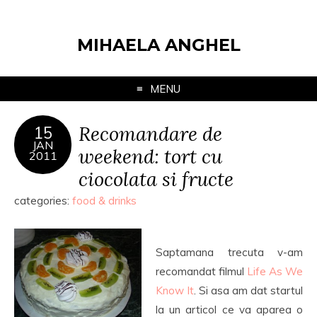
MIHAELA ANGHEL
MENU
Recomandare de
15
JAN
weekend: tort cu
2011
ciocolata si fructe
categories:
food & drinks
Saptamana trecuta v-am
recomandat filmul
Life As We
Know It
. Si asa am dat startul
la un articol ce va aparea o