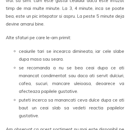
vrut sa simt cum este gustul ceaiului daca este infuzat
timp de mai multe minute. La 3, 4 minute, inca se poate
bea, este un pic intepator si aspru. La peste 5 minute deja
devine amarui bine.
Alte sfaturi pe care le-am primit:
ceaiurile tari se incearca dimineata, iar cele slabe
dupa masa sau seara.
se recomanda a nu se bea ceai dupa ce ati
manancat condimentat sau daca ati servit dulciuri,
cafea, sucuri, mancare uleioasa, deoarece va
afecteaza papilele gustative.
puteti incerca sa manancati ceva dulce dupa ce ati
baut un ceai slab sa vedeti reactia papilelor
gustative.
Am observat ca acest sortiment nu mai este disponibil pe