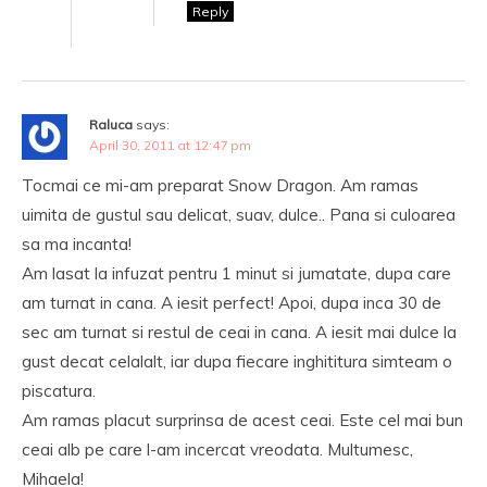
Reply
Raluca
says:
April 30, 2011 at 12:47 pm
Tocmai ce mi-am preparat Snow Dragon. Am ramas
uimita de gustul sau delicat, suav, dulce.. Pana si culoarea
sa ma incanta!
Am lasat la infuzat pentru 1 minut si jumatate, dupa care
am turnat in cana. A iesit perfect! Apoi, dupa inca 30 de
sec am turnat si restul de ceai in cana. A iesit mai dulce la
gust decat celalalt, iar dupa fiecare inghititura simteam o
piscatura.
Am ramas placut surprinsa de acest ceai. Este cel mai bun
ceai alb pe care l-am incercat vreodata. Multumesc,
Mihaela!