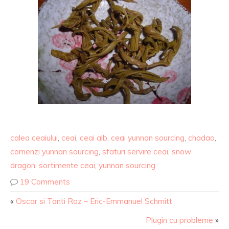
calea ceaiului
,
ceai
,
ceai alb
,
ceai yunnan sourcing
,
chadao
,
comenzi yunnan sourcing
,
sfaturi servire ceai
,
snow
dragon
,
sortimente ceai
,
yunnan sourcing
19 Comments
«
Oscar si Tanti Roz – Eric-Emmanuel Schmitt
Plugin cu probleme
»