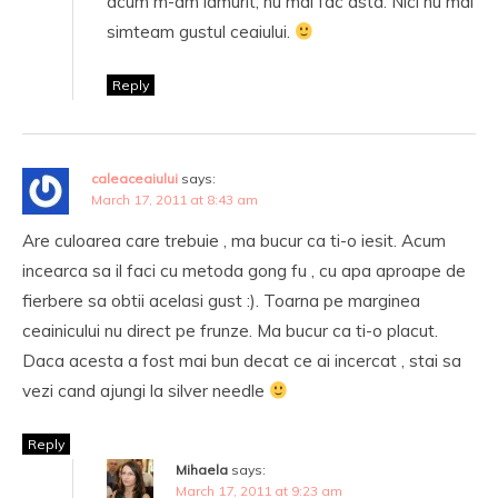
acum m-am lamurit, nu mai fac asta. Nici nu mai
simteam gustul ceaiului.
Reply
caleaceaiului
says:
March 17, 2011 at 8:43 am
Are culoarea care trebuie , ma bucur ca ti-o iesit. Acum
incearca sa il faci cu metoda gong fu , cu apa aproape de
fierbere sa obtii acelasi gust :). Toarna pe marginea
ceainicului nu direct pe frunze. Ma bucur ca ti-o placut.
Daca acesta a fost mai bun decat ce ai incercat , stai sa
vezi cand ajungi la silver needle
Reply
Mihaela
says:
March 17, 2011 at 9:23 am