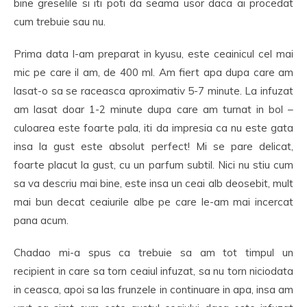
bine greselile si iti poti da seama usor daca ai procedat
cum trebuie sau nu.
Prima data l-am preparat in kyusu, este ceainicul cel mai
mic pe care il am, de 400 ml. Am fiert apa dupa care am
lasat-o sa se raceasca aproximativ 5-7 minute. La infuzat
am lasat doar 1-2 minute dupa care am turnat in bol –
culoarea este foarte pala, iti da impresia ca nu este gata
insa la gust este absolut perfect! Mi se pare delicat,
foarte placut la gust, cu un parfum subtil. Nici nu stiu cum
sa va descriu mai bine, este insa un ceai alb deosebit, mult
mai bun decat ceaiurile albe pe care le-am mai incercat
pana acum.
Chadao mi-a spus ca trebuie sa am tot timpul un
recipient in care sa torn ceaiul infuzat, sa nu torn niciodata
in ceasca, apoi sa las frunzele in continuare in apa, insa am