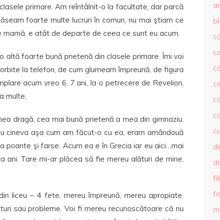
ar
asele primare. Am reîntâlnit-o la facultate, dar parcă
i găseam foarte multe lucruri în comun, nu mai ştiam ce
b
 e mamă, e atât de departe de ceea ce sunt eu acum.
că
c
, o altă foarte bună prietenă din clasele primare. Îmi voi
că
vorbite la telefon, de cum glumeam împreună, de figura
mplare acum vreo 6, 7 ani, la o petrecere de Revelion,
c
a multe.
co
c
 mea dragă, cea mai bună prietenă a mea din gimnaziu.
c
 cu cineva aşa cum am făcut-o cu ea, eram amândouă
a poante şi farse. Acum ea e în Grecia iar eu aici…mai
de
va ani. Tare mi-ar plăcea să fie mereu alături de mine,
d
fi
fo
 din liceu – 4 fete, mereu împreună, mereu apropiate.
rturi sau probleme. Voi fi mereu recunoscătoare că nu
m