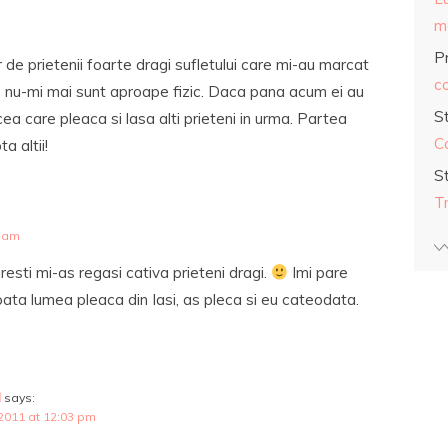
ma
Pr
r de prietenii foarte dragi sufletului care mi-au marcat
co
 ce nu-mi mai sunt aproape fizic. Daca pana acum ei au
S
ea care pleaca si lasa alti prieteni in urma. Partea
C
 altii!
S
T
1 am
esti mi-as regasi cativa prieteni dragi.
Imi pare
oata lumea pleaca din Iasi, as pleca si eu cateodata.
d
says:
 2011 at 12:03 pm