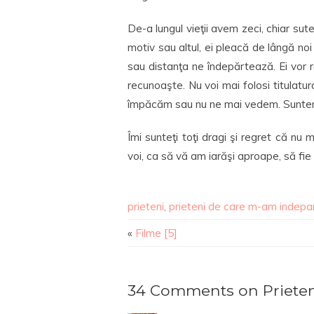
De-a lungul vieţii avem zeci, chiar sute
motiv sau altul, ei pleacă de lângă noi
sau distanţa ne îndepărtează. Ei vor r
recunoaşte. Nu voi mai folosi titulat
împăcăm sau nu ne mai vedem. Suntem 
Îmi sunteţi toţi dragi şi regret că nu
voi, ca să vă am iarăşi aproape, să fi
prieteni
,
prieteni de care m-am indepa
«
Filme [5]
34 Comments on Prietenii