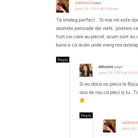
addicted
says:
June 13, 2011 at 9:34 am
Te inteleg perfect .. Si mie-mi este do
anumite perioade ale vietii , prieteni
fost cei care au plecat, acum sunt eu c
buna e ca acolo unde merg ma asteapta
Reply
Mihaela
says:
June 13, 2011 at 10:4
Si eu daca as pleca la Bucur
asa de rau ca pleci si tu…T
Reply
addicte
June 13,