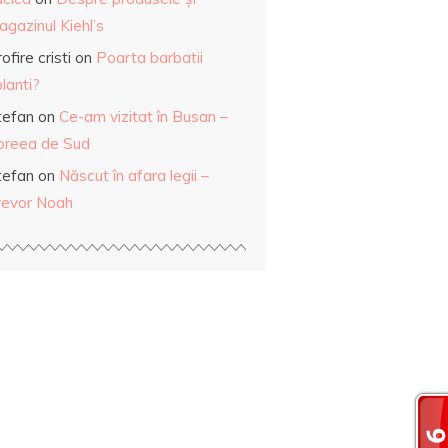
gazinul Kiehl’s
ofire cristi
on
Poarta barbatii
lanti?
tefan
on
Ce-am vizitat în Busan –
oreea de Sud
tefan
on
Născut în afara legii –
revor Noah