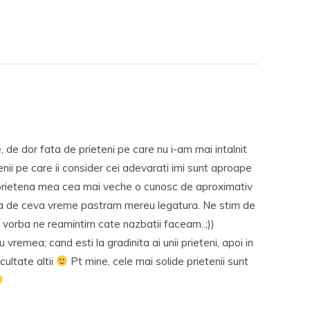
 de dor fata de prieteni pe care nu i-am mai intalnit
enii pe care ii consider cei adevarati imi sunt aproape
e prietena mea cea mai veche o cunosc de aproximativ
lia de ceva vreme pastram mereu legatura. Ne stim de
 vorba ne reamintim cate nazbatii faceam..;))
 vremea; cand esti la gradinita ai unii prieteni, apoi in
facultate altii
Pt mine, cele mai solide prietenii sunt