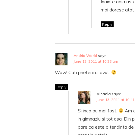
Inainte abia ast
mai doresc atat 
Reply
Andria World
says:
June 13, 2011 at 10:38 am
Wow! Cati prieteni ai avut.
Reply
Mihaela
says:
June 13, 2011 at 10:4
Si inca au mai fost.
Am av
in gimnaziu si tot asa. Din 
pare ca este o tendinta de a