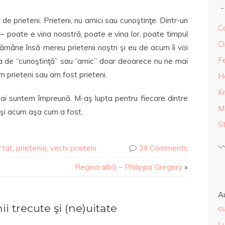
 de prieteni. Prieteni, nu amici sau cunoştinţe. Dintr-un
Ca
 – poate e vina noastră, poate e vina lor, poate timpul
Ci
ămâne însă mereu prietenii noştri şi eu de acum îi voi
F
ura de “cunoştinţă” sau “amic” doar deoarece nu ne mai
prieteni sau am fost prieteni.
H
K
 mai suntem împreună. M-aş lupta pentru fiecare dintre
M
e şi acum aşa cum a fost.
S
rtat
,
prietenie
,
vechi prieteni
34 Comments
Regina albă – Philippa Gregory
»
A
 trecute şi (ne)uitate
cu
L