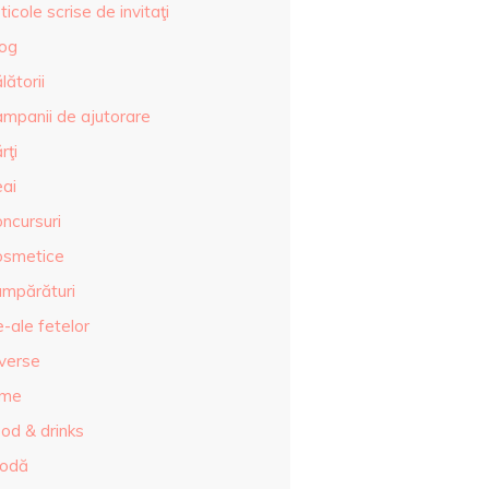
ticole scrise de invitaţi
log
lătorii
ampanii de ajutorare
rţi
eai
ncursuri
osmetice
umpărături
-ale fetelor
iverse
lme
od & drinks
odă