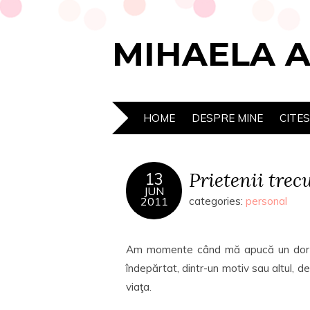
MIHAELA 
HOME
DESPRE MINE
CITE
Prietenii trecu
13
JUN
2011
categories:
personal
Am momente când mă apucă un dor ne
îndepărtat, dintr-un motiv sau altul
viaţa.