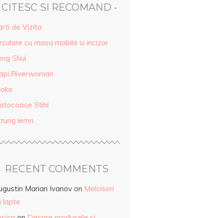
- CITESC SI RECOMAND -
rti de Vizita
rculare cu masa mobila si incizor
eng Shui
api.Riverwoman
roko
otocoase Stihl
trung lemn
RECENT COMMENTS
ugustin Marian Ivanov
on
Melcisori
 lapte
ucica
on
Despre produsele și