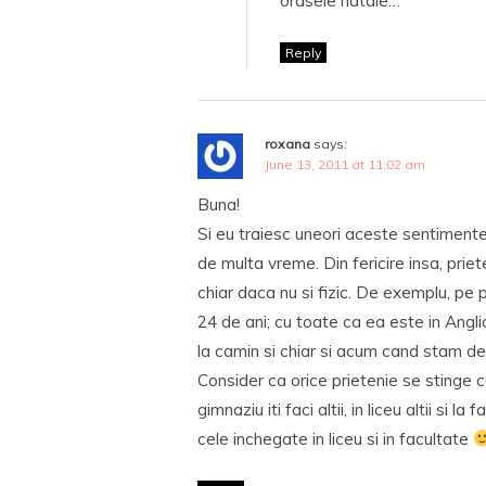
orasele natale…
Reply
roxana
says:
June 13, 2011 at 11:02 am
Buna!
Si eu traiesc uneori aceste sentimente,
de multa vreme. Din fericire insa, priet
chiar daca nu si fizic. De exemplu, p
24 de ani; cu toate ca ea este in Ang
la camin si chiar si acum cand stam de
Consider ca orice prietenie se stinge cu
gimnaziu iti faci altii, in liceu altii si la 
cele inchegate in liceu si in facultate