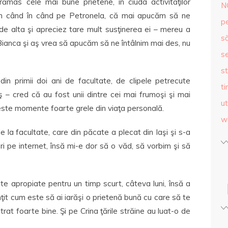
mas cele mai bune prietene, în ciuda activităţilor
N
din când în când pe Petronela, că mai apucăm să ne
p
e alta şi apreciez tare mult susţinerea ei – mereu a
s
 Bianca şi aş vrea să apucăm să ne întâlnim mai des, nu
se
st
n primii doi ani de facultate, de clipele petrecute
ti
ş – cred că au fost unii dintre cei mai frumoşi şi mai
ut
 peste momente foarte grele din viaţa personală.
w
 la facultate, care din păcate a plecat din Iaşi şi s-a
ri pe internet, însă mi-e dor să o văd, să vorbim şi să
te apropiate pentru un timp scurt, câteva luni, însă a
ţit cum este să ai iarăşi o prietenă bună cu care să te
trat foarte bine. Şi pe Crina ţările străine au luat-o de