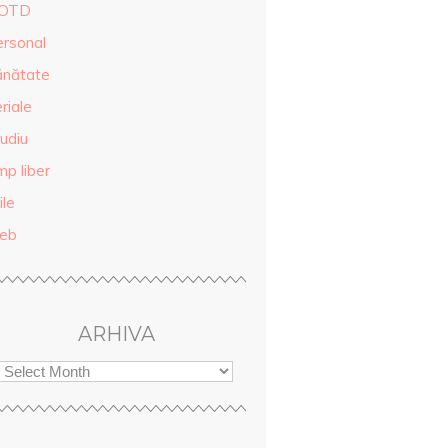
OTD
ersonal
ănătate
riale
udiu
mp liber
ile
eb
ARHIVA