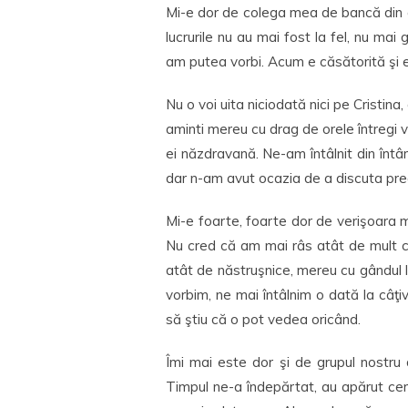
Mi-e dor de colega mea de bancă din cl
lucrurile nu au mai fost la fel, nu ma
am putea vorbi. Acum e căsătorită şi
Nu o voi uita niciodată nici pe Cristina
aminti mereu cu drag de orele întregi 
ei năzdravană. Ne-am întâlnit din întâ
dar n-am avut ocazia de a discuta pre
Mi-e foarte, foarte dor de verişoara
Nu cred că am mai râs atât de mult
atât de năstruşnice, mereu cu gândul l
vorbim, ne mai întâlnim o dată la câţi
să ştiu că o pot vedea oricând.
Îmi mai este dor şi de grupul nostru
Timpul ne-a îndepărtat, au apărut ce