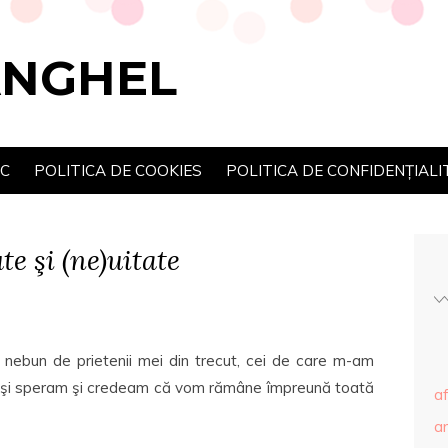
ANGHEL
SC
POLITICA DE COOKIES
POLITICA DE CONFIDENȚIALI
te şi (ne)uitate
bun de prietenii mei din trecut, cei de care m-am
, deşi speram şi credeam că vom rămâne împreună toată
af
ar