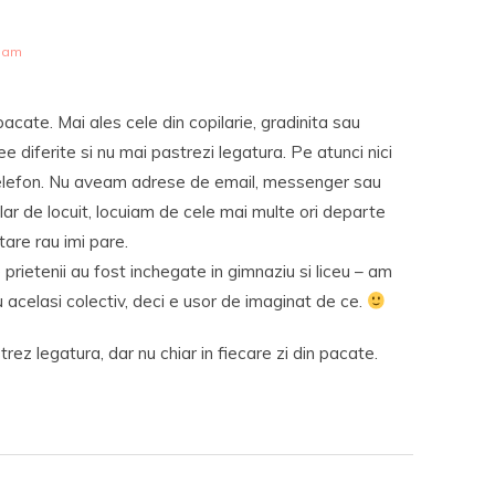
6 am
 pacate. Mai ales cele din copilarie, gradinita sau
ee diferite si nu mai pastrezi legatura. Pe atunci nici
telefon. Nu aveam adrese de email, messenger sau
Iar de locuit, locuiam de cele mai multe ori departe
 tare rau imi pare.
prietenii au fost inchegate in gimnaziu si liceu – am
cu acelasi colectiv, deci e usor de imaginat de ce.
strez legatura, dar nu chiar in fiecare zi din pacate.