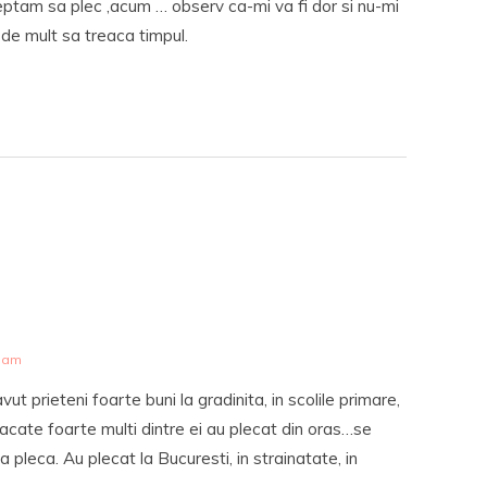
eptam sa plec ,acum … observ ca-mi va fi dor si nu-mi
de mult sa treaca timpul.
1 am
ut prieteni foarte buni la gradinita, in scolile primare,
pacate foarte multi dintre ei au plecat din oras…se
 pleca. Au plecat la Bucuresti, in strainatate, in