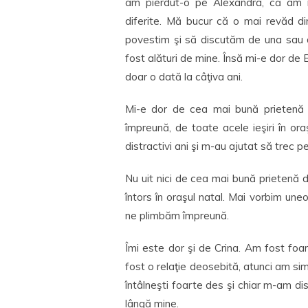
am pierdut-o pe Alexandra, că am ră
diferite. Mă bucur că o mai revăd 
povestim şi să discutăm de una sau d
fost alături de mine. Însă mi-e dor de
doar o dată la câţiva ani.
Mi-e dor de cea mai bună prietenă di
împreună, de toate acele ieşiri în ora
distractivi ani şi m-au ajutat să trec
Nu uit nici de cea mai bună prietenă de
întors în oraşul natal. Mai vorbim uneo
ne plimbăm împreună.
Îmi este dor şi de Crina. Am fost foar
fost o relaţie deosebită, atunci am sim
întâlneşti foarte des şi chiar m-am dis
lângă mine.