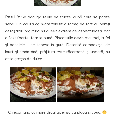
Pasul 8
: Se adaugă feliile de fructe, după care se poate
servi. Din cauză că n-am folosit o formă de tort cu pereţi
detaşabili, prăjitura nu a ieşit extrem de aspectuoasă, dar
a fost foarte, foarte bună. Pişcoturile devin mai moi, la fel
şi bezelele – se topesc în gură. Datorită compoziţiei de
iaurt şi smântână, prăjitura este răcoroasă şi uşoară, nu
este greţos de dulce.
O recomand cu mare drag! Sper să vă placă şi vouă.