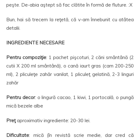
peşte. De-abia aştept să fac clătite în formă de fluture. :X
Bun, hai să trecem la reţetă, că v-am înnebunit cu atâtea
detalii.
INGREDIENTE NECESARE
Pentru compoziţie
: 1 pachet pişcoturi, 2 căni smântână (2
cutii X 200 ml smântână), o cană iaurt gras (cam 200-250
ml), 2 pliculeţe zahăr vanilat, 1 pliculeţ gelatină, 2-3 linguri
zahăr
Pentru decor
: o lingură cacao, 1 kiwi, 1 portocală, o pungă
mică bezele albe
Pre
ţ
aproximativ ingrediente: 20-30 lei.
Dificultate
: mică (în revistă scrie medie, dar cred că