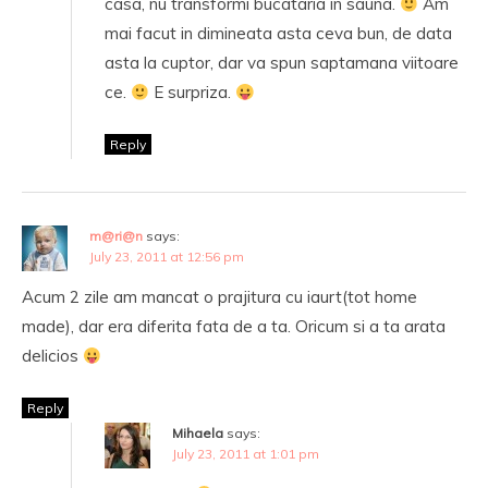
casa, nu transformi bucataria in sauna.
Am
mai facut in dimineata asta ceva bun, de data
asta la cuptor, dar va spun saptamana viitoare
ce.
E surpriza.
Reply
m@ri@n
says:
July 23, 2011 at 12:56 pm
Acum 2 zile am mancat o prajitura cu iaurt(tot home
made), dar era diferita fata de a ta. Oricum si a ta arata
delicios
Reply
Mihaela
says:
July 23, 2011 at 1:01 pm