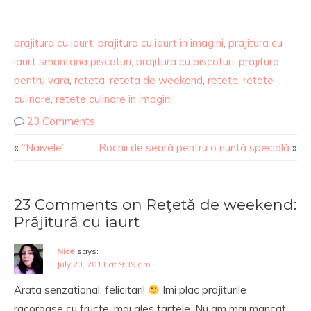
prajitura cu iaurt
,
prajitura cu iaurt in imagini
,
prajitura cu
iaurt smantana piscoturi
,
prajitura cu piscoturi
,
prajitura
pentru vara
,
reteta
,
reteta de weekend
,
retete
,
retete
culinare
,
retete culinare in imagini
23 Comments
«
“Naivele”
Rochii de seară pentru o nuntă specială
»
23 Comments on Reţetă de weekend:
Prăjitură cu iaurt
Nice
says:
July 23, 2011 at 9:39 am
Arata senzational, felicitari!
Imi plac prajiturile
racoroase cu fructe, mai ales tartele. Nu am mai mancat