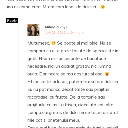
una din iarna cred. M-am cam lasat de dulciuri…
Reply
Mihaela
says:
July 23, 2011 at 9:44 am
Multumesc.
Se poate si mai bine. Nu se
compara cu alte poze facute de specialiste in
gatit. N-am nici accesoriile de bucatarie
necesare, nici un aparat grozav, nici lumina
buna. Dar incerc sa ma descurc si asa.
E bine ca te-ai lasat, putem trai si fara dulciuri.
Eu nu pot manca decat tarte sau prajituri
racoroase, cu fructe. De la torturile sau
prajiturile cu multa frisca, ciocolata sau alte
compozitii gretos de dulci mi se face rau, atat
mie cat si prietenului meu).
Dar e mai bine, fac economie de bani si calorii.