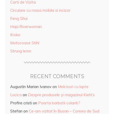
Carti de Vizita
Circulare cu masa mobila si incizor
Feng Shui
Hapi.Riverwoman
Kroko
Motocoase Stihl
Strung lemn
RECENT COMMENTS
Augustin Marian Ivanov
on
Melcisori cu lapte
Lucica
on
Despre produsele și magazinul Kiehl’s
Profire cristi
on
Poarta barbatii colanti?
Stefan
on
Ce-am vizitat în Busan – Coreea de Sud