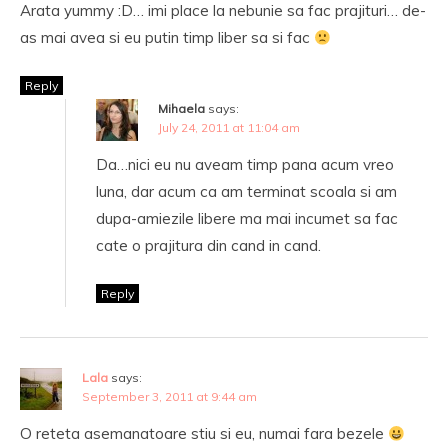
Arata yummy :D… imi place la nebunie sa fac prajituri… de-
as mai avea si eu putin timp liber sa si fac
Reply
Mihaela
says:
July 24, 2011 at 11:04 am
Da…nici eu nu aveam timp pana acum vreo
luna, dar acum ca am terminat scoala si am
dupa-amiezile libere ma mai incumet sa fac
cate o prajitura din cand in cand.
Reply
Lala
says:
September 3, 2011 at 9:44 am
O reteta asemanatoare stiu si eu, numai fara bezele