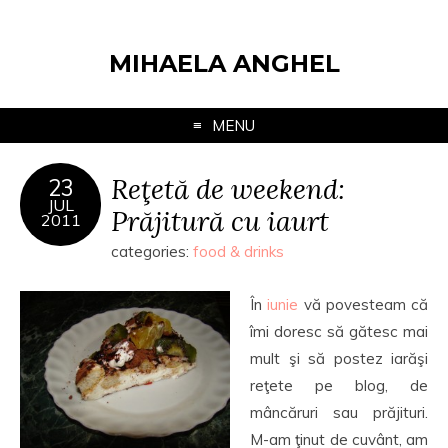
MIHAELA ANGHEL
MENU
Reţetă de weekend:
23
JUL
Prăjitură cu iaurt
2011
categories:
food & drinks
În
iunie
vă povesteam că
îmi doresc să gătesc mai
mult şi să postez iarăşi
reţete pe blog, de
mâncăruri sau prăjituri.
M-am ţinut de cuvânt, am