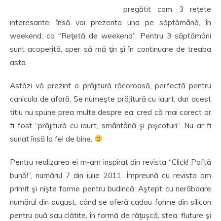
pregătit cam 3 reţete
interesante, însă voi prezenta una pe săptămână, în
weekend, ca “Reţetă de weekend”. Pentru 3 săptămâni
sunt acoperită, sper să mă ţin şi în continuare de treaba
asta.
Astăzi vă prezint o prăjitură răcoroasă, perfectă pentru
canicula de afară. Se numeşte prăjitură cu iaurt, dar acest
titlu nu spune prea multe despre ea, cred că mai corect ar
fi fost “prăjitură cu iaurt, smântână şi pişcoturi”. Nu ar fi
sunat însă la fel de bine.
Pentru realizarea ei m-am inspirat din revista “Click! Poftă
bună!”, numărul 7 din iulie 2011. Împreună cu revista am
primit şi nişte forme pentru budincă. Aştept cu nerăbdare
numărul din august, când se oferă cadou forme din silicon
pentru ouă sau clătite, în formă de răţuşcă, stea, fluture şi