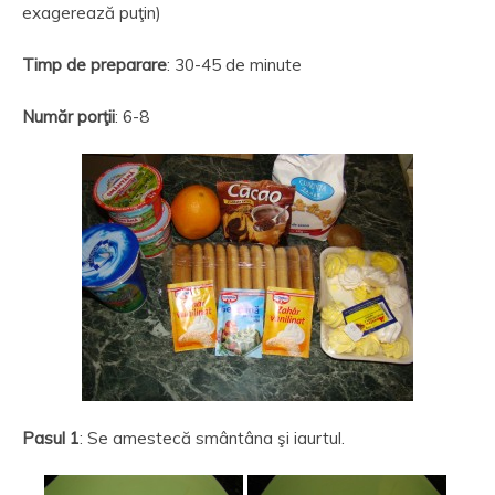
exagerează puţin)
Timp de preparare
: 30-45 de minute
Număr por
ţ
ii
: 6-8
Pasul 1
: Se amestecă smântâna şi iaurtul.