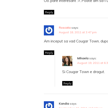
Oo..pare interesant :>..Poate am sa-l 
Reply
Roscata
says:
August 18, 2011 at 3:47 pm
Am inceput sa vad Cougar Town, dupa
Reply
Mihaela
says:
August 19, 2011 at 6:
Si Cougar Town e dragut.
Reply
Kandia
says: