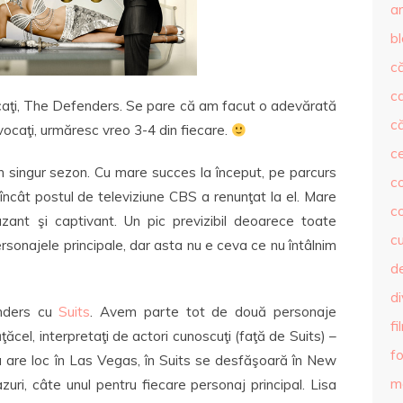
ar
b
că
c
ocaţi, The Defenders. Se pare că am facut o adevărată
că
vocaţi, urmăresc vreo 3-4 din fiecare.
c
n singur sezon. Cu mare succes la început, pe parcurs
co
 încât postul de televiziune CBS a renunţat la el. Mare
c
zant şi captivant. Un pic previzibil deoarece toate
c
rsonajele principale, dar asta nu e ceva ce nu întâlnim
de
d
nders cu
Suits
. Avem parte tot de două personaje
fi
ăţăcel, interpretaţi de actori cunoscuţi (faţă de Suits) –
fo
ea are loc în Las Vegas, în Suits se desfăşoară în New
m
uri, câte unul pentru fiecare personaj principal. Lisa