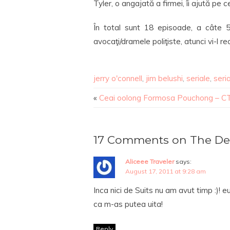
Tyler, o angajată a firmei, îi ajută pe ce
În total sunt 18 episoade, a câte 
avocaţi/dramele poliţiste, atunci vi-l r
jerry o'connell
,
jim belushi
,
seriale
,
seri
«
Ceai oolong Formosa Pouchong – C
17 Comments on The De
Aliceee Traveler
says:
August 17, 2011 at 9:28 am
Inca nici de Suits nu am avut timp :)! 
ca m-as putea uita!
Reply