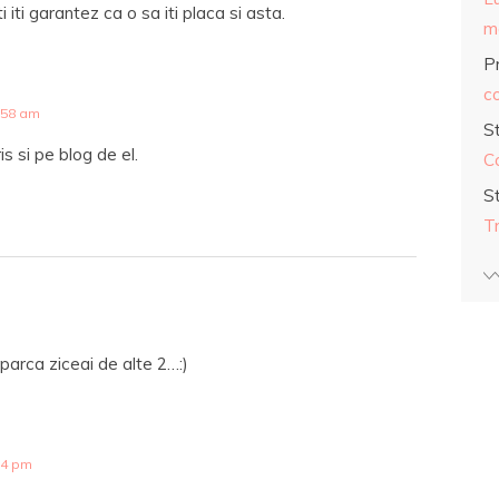
ti iti garantez ca o sa iti placa si asta.
ma
Pr
co
:58 am
S
s si pe blog de el.
C
S
T
.parca ziceai de alte 2…:)
24 pm