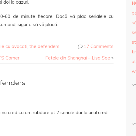
i doi la cazuri.
N
p
50-60 de minute fiecare. Dacă vă plac serialele cu
s
ecomand, sigur o să vă placă.
se
st
ale cu avocati
,
the defenders
17 Comments
ti
TS Corner
Fetele din Shanghai – Lisa See
»
ut
w
fenders
eu nu cred ca am rabdare pt 2 seriale dar la unul cred