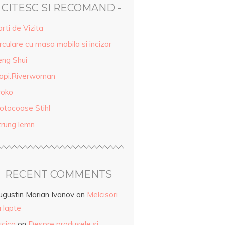
- CITESC SI RECOMAND -
rti de Vizita
rculare cu masa mobila si incizor
eng Shui
api.Riverwoman
roko
otocoase Stihl
trung lemn
RECENT COMMENTS
ugustin Marian Ivanov
on
Melcisori
 lapte
ucica
on
Despre produsele și