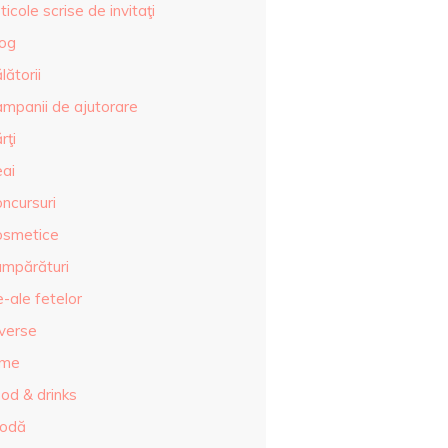
ticole scrise de invitaţi
log
lătorii
ampanii de ajutorare
rţi
eai
ncursuri
osmetice
umpărături
-ale fetelor
iverse
lme
od & drinks
odă