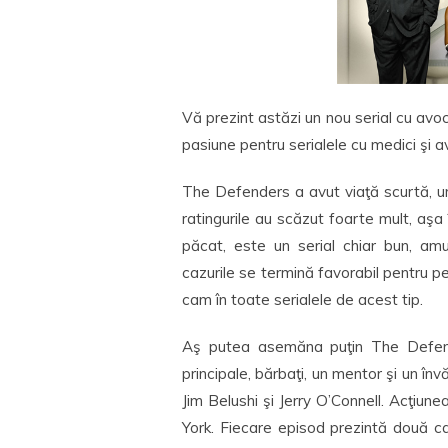
Vă prezint astăzi un nou serial cu av
pasiune pentru serialele cu medici şi a
The Defenders a avut viaţă scurtă, u
ratingurile au scăzut foarte mult, aşa
păcat, este un serial chiar bun, amu
cazurile se termină favorabil pentru pe
cam în toate serialele de acest tip.
Aş putea asemăna puţin The Defe
principale, bărbaţi, un mentor şi un înv
Jim Belushi şi Jerry O’Connell. Acţiun
York. Fiecare episod prezintă două caz