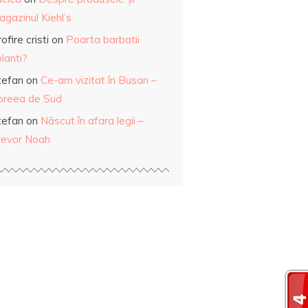
gazinul Kiehl’s
ofire cristi
on
Poarta barbatii
lanti?
tefan
on
Ce-am vizitat în Busan –
oreea de Sud
tefan
on
Născut în afara legii –
revor Noah