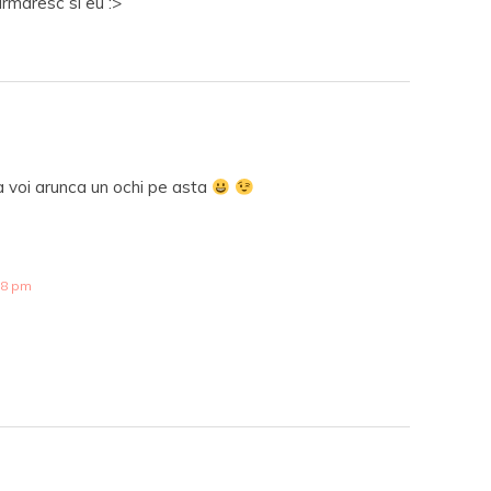
urmaresc si eu :>
 voi arunca un ochi pe asta
38 pm