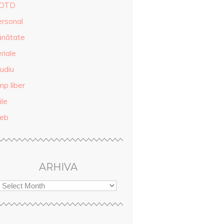
OTD
ersonal
ănătate
riale
udiu
mp liber
ile
eb
ARHIVA