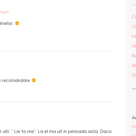
25 pm
Ca
ilmelor.
Ci
F
H
K
M
S
ru recomandare
A
cu
e uiti: ” Lie to me”. La el ma uit in perioada asta. Daca
L