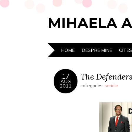
MIHAELA 
HOME
DESPRE MINE
CITE
The Defender
17
AUG
2011
categories:
seriale