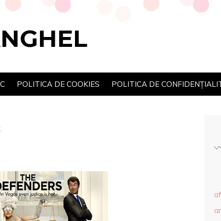
ANGHEL
SC
POLITICA DE COOKIES
POLITICA DE CONFIDENȚIALI
s
af
ar