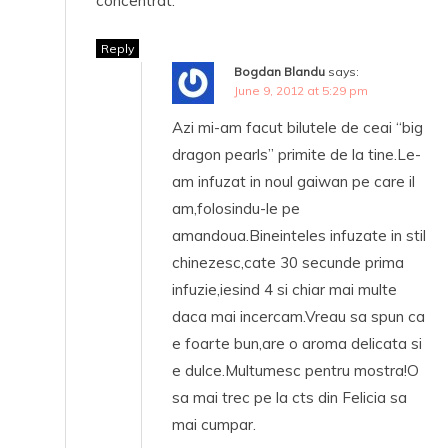
concentrat.
Reply
Bogdan Blandu
says:
June 9, 2012 at 5:29 pm
Azi mi-am facut bilutele de ceai “big
dragon pearls” primite de la tine.Le-
am infuzat in noul gaiwan pe care il
am,folosindu-le pe
amandoua.Bineinteles infuzate in stil
chinezesc,cate 30 secunde prima
infuzie,iesind 4 si chiar mai multe
daca mai incercam.Vreau sa spun ca
e foarte bun,are o aroma delicata si
e dulce.Multumesc pentru mostra!O
sa mai trec pe la cts din Felicia sa
mai cumpar.