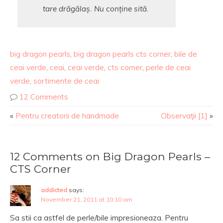
tare drăgălaș. Nu conține sită.
big dragon pearls
,
big dragon pearls cts corner
,
bile de
ceai verde
,
ceai
,
ceai verde
,
cts corner
,
perle de ceai
verde
,
sortimente de ceai
12 Comments
«
Pentru creatorii de handmade
Observaţii [1]
»
12 Comments on Big Dragon Pearls –
CTS Corner
addicted
says:
November 21, 2011 at 10:10 am
Sa stii ca astfel de perle/bile impresioneaza. Pentru