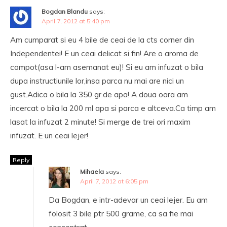
Bogdan Blandu
says:
April 7, 2012 at 5:40 pm
Am cumparat si eu 4 bile de ceai de la cts corner din
Independentei! E un ceai delicat si fin! Are o aroma de
compot(asa l-am asemanat eu)! Si eu am infuzat o bila
dupa instructiunile lor,insa parca nu mai are nici un
gust.Adica o bila la 350 gr.de apa! A doua oara am
incercat o bila la 200 ml apa si parca e altceva.Ca timp am
lasat la infuzat 2 minute! Si merge de trei ori maxim
infuzat. E un ceai lejer!
Reply
Mihaela
says:
April 7, 2012 at 6:05 pm
Da Bogdan, e intr-adevar un ceai lejer. Eu am
folosit 3 bile ptr 500 grame, ca sa fie mai