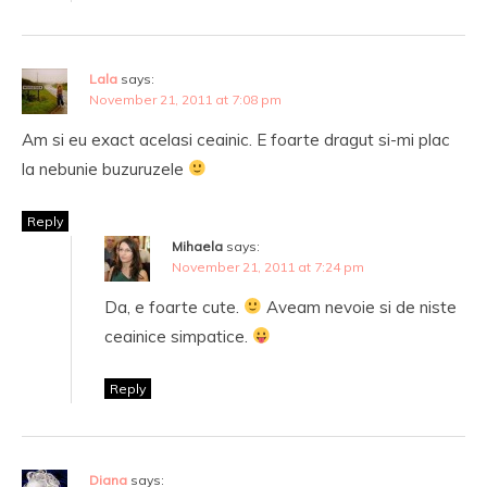
Lala
says:
November 21, 2011 at 7:08 pm
Am si eu exact acelasi ceainic. E foarte dragut si-mi plac
la nebunie buzuruzele
Reply
Mihaela
says:
November 21, 2011 at 7:24 pm
Da, e foarte cute.
Aveam nevoie si de niste
ceainice simpatice.
Reply
Diana
says: