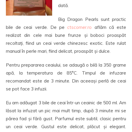
dată.
Big Dragon Pearls sunt practic
bile de ceai verde. De pe
ctscorner.ro
aflăm că este
realizat din cele mai bune frunze și boboci proaspăt
recoltați, fiind un ceai verde chinezesc exotic. Este rulat
manual în perle mari, fiind delicat, proaspăt și dulce.
Pentru prepararea ceaiului, se adaugă o bilă la 350 grame
apă, la temperatura de 85°C. Timpul de infuzare
recomandat este de 3 minute. Din aceeași perlă de ceai
se pot face 3 infuzii.
Eu am adăugat 3 bile de ceai într-un ceainic de 500 ml. Am
lăsat la infuzat un pic mai mult timp, după 3 minute mi se
părea fad și fără gust. Parfumul este subtil, clasic pentru
un ceai verde. Gustul este delicat, plăcut și elegant.