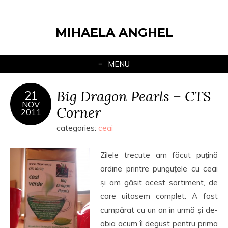
MIHAELA ANGHEL
MENU
Big Dragon Pearls – CTS
21
NOV
Corner
2011
categories:
ceai
Zilele trecute am făcut puțină
ordine printre punguțele cu ceai
și am găsit acest sortiment, de
care uitasem complet. A fost
cumpărat cu un an în urmă și de-
abia acum îl degust pentru prima