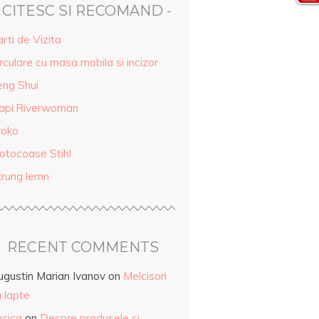
- CITESC SI RECOMAND -
rti de Vizita
rculare cu masa mobila si incizor
eng Shui
api.Riverwoman
roko
otocoase Stihl
trung lemn
RECENT COMMENTS
ugustin Marian Ivanov
on
Melcisori
 lapte
ucica
on
Despre produsele și