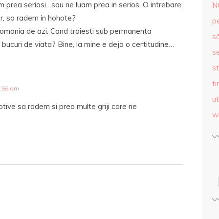
m prea seriosi…sau ne luam prea in serios. O intrebare,
N
or, sa radem in hohote?
p
Romania de azi. Cand traiesti sub permanenta
s
bucuri de viata? Bine, la mine e deja o certitudine…
se
st
ti
9:56 am
ut
ive sa radem si prea multe griji care ne
w