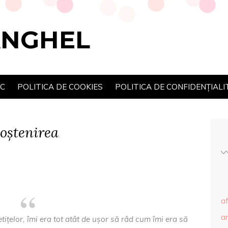
ANGHEL
SC
POLITICA DE COOKIES
POLITICA DE CONFIDENȚIALI
oștenirea
af
ar
etițelor, îmi era tot atât de ușor să râd cum îmi era să