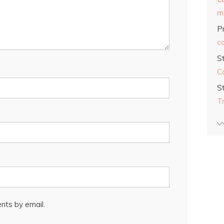
ma
Pr
co
S
C
S
T
nts by email.