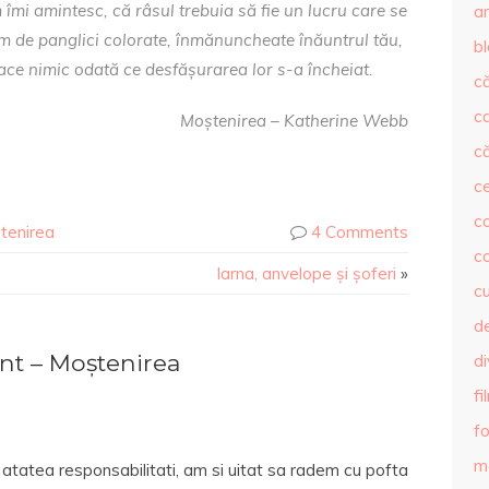
mi amintesc, că râsul trebuia să fie un lucru care se
ar
 de panglici colorate, înmănuncheate înăuntrul tău,
b
face nimic odată ce desfășurarea lor s-a încheiat.
că
c
Moștenirea – Katherine Webb
că
c
co
tenirea
4 Comments
c
Iarna, anvelope și șoferi
»
c
de
t – Moștenirea
d
fi
fo
m
de atatea responsabilitati, am si uitat sa radem cu pofta