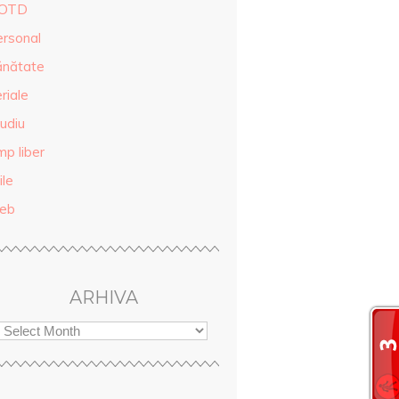
OTD
ersonal
ănătate
riale
udiu
mp liber
ile
eb
ARHIVA