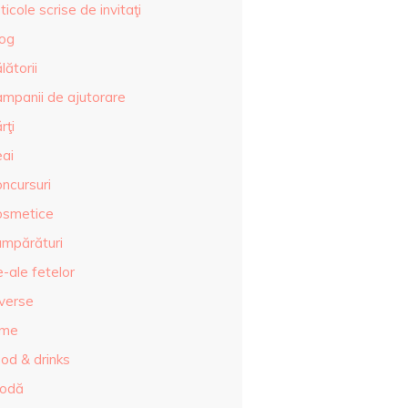
ticole scrise de invitaţi
log
lătorii
ampanii de ajutorare
rţi
eai
ncursuri
osmetice
umpărături
-ale fetelor
iverse
lme
od & drinks
odă