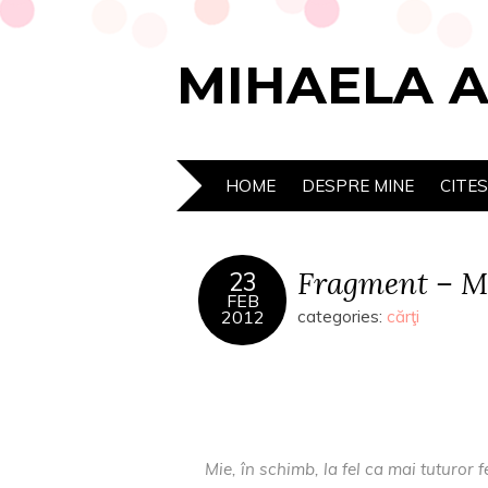
MIHAELA 
HOME
DESPRE MINE
CITE
Fragment – M
23
FEB
2012
categories:
cărţi
Mie, în schimb, la fel ca mai tuturor f