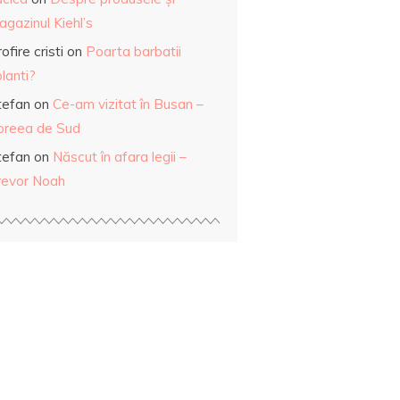
gazinul Kiehl’s
ofire cristi
on
Poarta barbatii
lanti?
tefan
on
Ce-am vizitat în Busan –
oreea de Sud
tefan
on
Născut în afara legii –
revor Noah