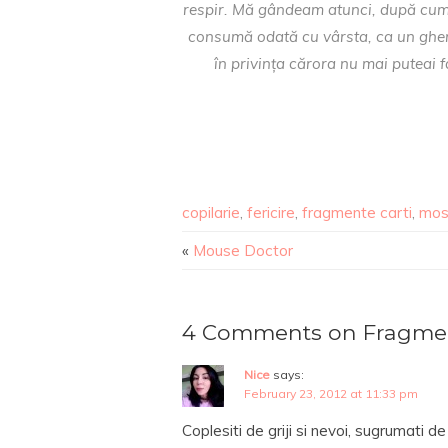
respir. Mă gândeam atunci, după cum î
consumă odată cu vârsta, ca un ghem
în privința cărora nu mai puteai 
copilarie
,
fericire
,
fragmente carti
,
mos
«
Mouse Doctor
4 Comments on Fragmen
Nice
says:
February 23, 2012 at 11:33 pm
Coplesiti de griji si nevoi, sugrumati 