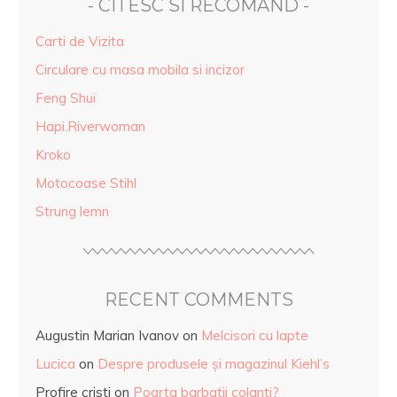
- CITESC SI RECOMAND -
Carti de Vizita
Circulare cu masa mobila si incizor
Feng Shui
Hapi.Riverwoman
Kroko
Motocoase Stihl
Strung lemn
RECENT COMMENTS
Augustin Marian Ivanov
on
Melcisori cu lapte
Lucica
on
Despre produsele și magazinul Kiehl’s
Profire cristi
on
Poarta barbatii colanti?