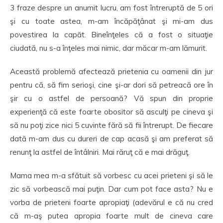
3 fraze despre un anumit lucru, am fost întreruptă de 5 ori
şi cu toate astea, m-am încăpăţânat şi mi-am dus
povestirea la capăt. Bineînţeles că a fost o situaţie
ciudată, nu s-a înţeles mai nimic, dar măcar m-am lămurit.
Această problemă afectează prietenia cu oamenii din jur
pentru că, să fim serioşi, cine şi-ar dori să petreacă ore în
şir cu o astfel de persoană? Vă spun din proprie
experienţă că este foarte obositor să asculţi pe cineva şi
să nu poţi zice nici 5 cuvinte fără să fii întrerupt. De fiecare
dată m-am dus cu dureri de cap acasă şi am preferat să
renunţ la astfel de întâlniri. Mai răruţ că e mai drăguţ.
Mama mea m-a sfătuit să vorbesc cu acei prieteni şi să le
zic să vorbească mai puţin. Dar cum pot face asta? Nu e
vorba de prieteni foarte apropiaţi (adevărul e că nu cred
că m-aş putea apropia foarte mult de cineva care