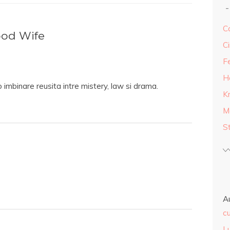
Ca
od Wife
Ci
F
H
o imbinare reusita intre mistery, law si drama.
K
M
S
A
cu
L