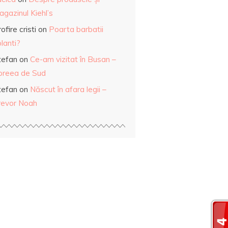
gazinul Kiehl’s
ofire cristi
on
Poarta barbatii
lanti?
tefan
on
Ce-am vizitat în Busan –
oreea de Sud
tefan
on
Născut în afara legii –
revor Noah