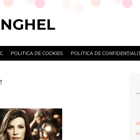
ANGHEL
SC
POLITICA DE COOKIES
POLITICA DE CONFIDENȚIALI
e
af
ar