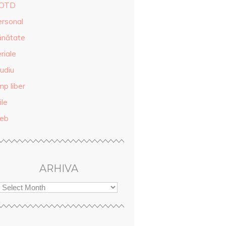
OTD
ersonal
ănătate
riale
udiu
mp liber
ile
eb
ARHIVA