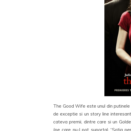
The Good Wife este unul din putinele s
de exceptie si un story line interesant
cateva premii, dintre care si un Golde
(pe care nu-l pot suporta) “Sotia pe