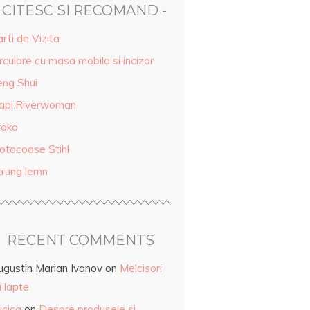
- CITESC SI RECOMAND -
rti de Vizita
rculare cu masa mobila si incizor
eng Shui
api.Riverwoman
roko
otocoase Stihl
trung lemn
RECENT COMMENTS
ugustin Marian Ivanov
on
Melcisori
 lapte
ucica
on
Despre produsele și