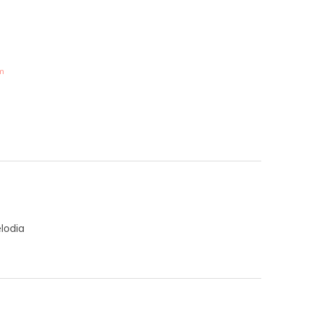
pm
lodia