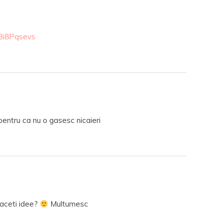
Bi8Pqsevs
ntru ca nu o gasesc nicaieri
aceti idee?
Multumesc