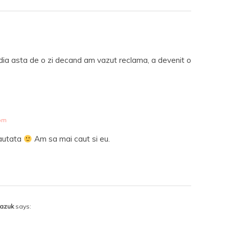
odia asta de o zi decand am vazut reclama, a devenit o
 pm
cautata
Am sa mai caut si eu.
iazuk
says: