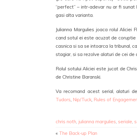
“perfect” – intr-adevar nu ar fi suna
gasi alta varianta.
Julianna Margulies joaca rolul Aliciei 
cand sotul ei este acuzat de coruptie s
casnica si sa se intoarca la tribunal, 
stagiar, si sa rezolve alaturi de cei de
Rolul sotului Aliciei este jucat de Chris 
de Christine Baranski.
Va recomand acest serial, alaturi 
Tudors
,
Nip/Tuck
,
Rules of Engageme
chris noth
,
julianna margulies
,
seriale
,
s
«
The Back-up Plan