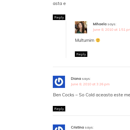
asta e
Reply
Mihaela
says:
June 8, 2010 at 1:51 
Multumim
Reply
Diana
says:
June 8, 2010 at 3:26 pm
Ben Cocks – So Cold aceasta este me
Reply
Cristina
says: