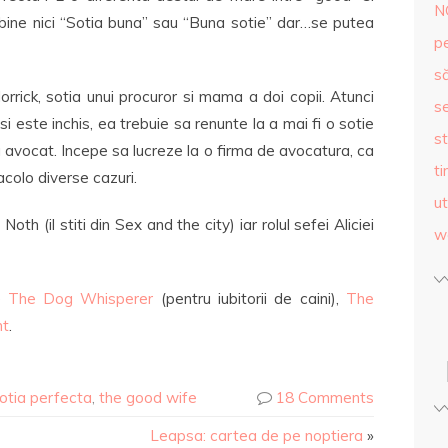
N
t bine nici “Sotia buna” sau “Buna sotie” dar…se putea
p
s
Florrick, sotia unui procuror si mama a doi copii. Atunci
se
i este inchis, ea trebuie sa renunte la a mai fi o sotie
st
ca avocat. Incepe sa lucreze la o firma de avocatura, ca
ti
 acolo diverse cazuri.
ut
Noth (il stiti din Sex and the city) iar rolul sefei Aliciei
w
de
The Dog Whisperer
(pentru iubitorii de caini),
The
nt
.
otia perfecta
,
the good wife
18 Comments
Leapsa: cartea de pe noptiera
»