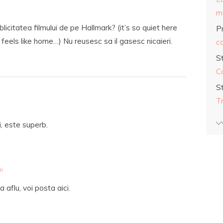
ma
licitatea filmului de pe Hallmark? (it’s so quiet here
Pr
r feels like home…) Nu reusesc sa il gasesc nicaieri.
co
S
C
S
T
i, este superb.
pm
aflu, voi posta aici.