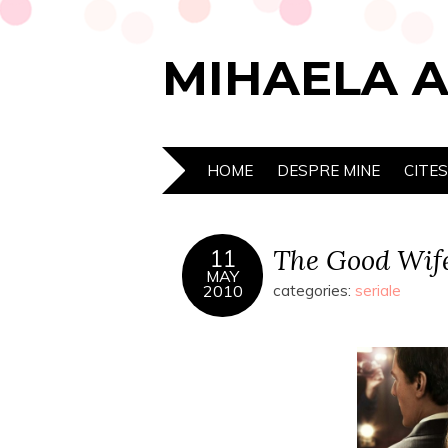
MIHAELA 
HOME
DESPRE MINE
CITE
The Good Wif
11
MAY
2010
categories:
seriale