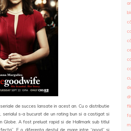
ar
b
că
c
că
c
co
c
c
de
d
fi
eriale de succes lansate in acest an. Cu o distributie
, serialul s-a bucurat de un rating bun si a castigat si
fo
n Globe. A fost preluat rapid si de Hallmark sub titlul
m
rfecta”. E o diferenta destul de mare intre “good” si