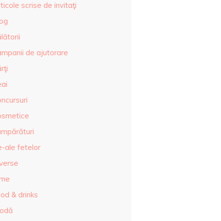
ticole scrise de invitaţi
log
lătorii
ampanii de ajutorare
rţi
eai
ncursuri
osmetice
umpărături
-ale fetelor
iverse
lme
od & drinks
odă