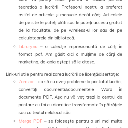
teoretică a lucrării. Profesorul nostru a preferat
astfel de articole şi manuale decât cărţi. Articolele
de pe site le puteţi plăti sau le puteţi accesa gratuit
de la facultate, de pe wireless-ul lor sau de pe
calculatoarele din bibliotecă.
Library.nu
– o colecţie impresionantă de cărţi în
format .pdf. Am găsit aici o mulţime de cărţi de
marketing, de-abia aştept să le citesc.
Link-uri utile pentru realizarea lucrării de licenţă/disertaţie:
Zamzar
– ca să nu aveţi probleme la printatul lucrării,
convertiţi documentul/documentele Word în
documente PDF. Aşa nu vă veţi trezi la centrul de
printare cu foi cu diacritice transformate în pătrăţele
sau cu textul nelalocul său.
Merge PDF
– se foloseşte pentru a uni mai multe