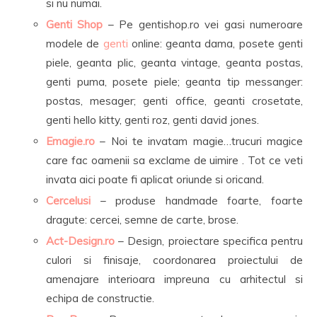
si nu numai.
Genti Shop
– Pe gentishop.ro vei gasi numeroare
modele de
genti
online: geanta dama, posete genti
piele, geanta plic, geanta vintage, geanta postas,
genti puma, posete piele; geanta tip messanger:
postas, mesager; genti office, geanti crosetate,
genti hello kitty, genti roz, genti david jones.
Emagie.ro
– Noi te invatam magie…trucuri magice
care fac oamenii sa exclame de uimire . Tot ce veti
invata aici poate fi aplicat oriunde si oricand.
Cercelusi
– produse handmade foarte, foarte
dragute: cercei, semne de carte, brose.
Act-Design.ro
– Design, proiectare specifica pentru
culori si finisaje, coordonarea proiectului de
amenajare interioara impreuna cu arhitectul si
echipa de constructie.