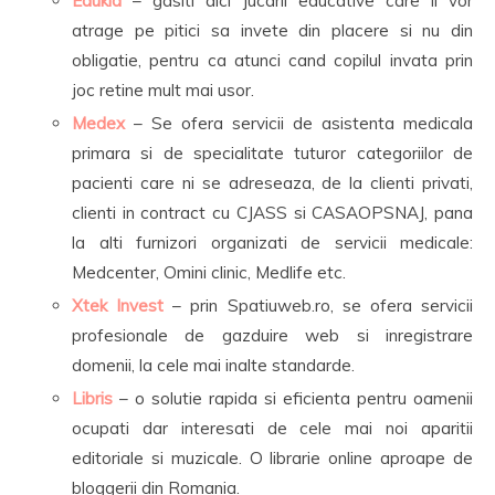
Edukid
– gasiti aici jucarii educative care ii vor
atrage pe pitici sa invete din placere si nu din
obligatie, pentru ca atunci cand copilul invata prin
joc retine mult mai usor.
Medex
– Se ofera servicii de asistenta medicala
primara si de specialitate tuturor categoriilor de
pacienti care ni se adreseaza, de la clienti privati,
clienti in contract cu CJASS si CASAOPSNAJ, pana
la alti furnizori organizati de servicii medicale:
Medcenter, Omini clinic, Medlife etc.
Xtek Invest
– prin Spatiuweb.ro, se ofera servicii
profesionale de gazduire web si inregistrare
domenii, la cele mai inalte standarde.
Libris
– o solutie rapida si eficienta pentru oamenii
ocupati dar interesati de cele mai noi aparitii
editoriale si muzicale. O librarie online aproape de
bloggerii din Romania.