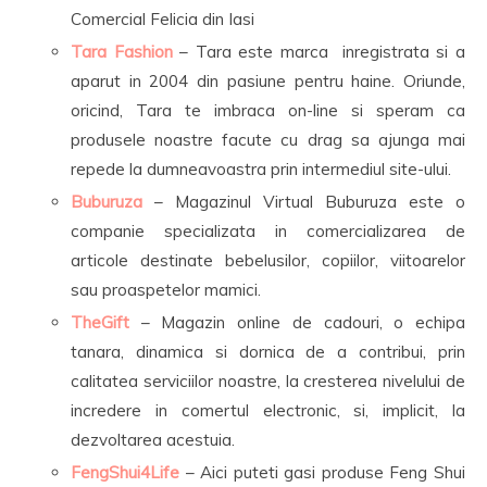
Comercial Felicia din Iasi
Tara Fashion
– Tara este marca inregistrata si a
aparut in 2004 din pasiune pentru haine. Oriunde,
oricind, Tara te imbraca on-line si speram ca
produsele noastre facute cu drag sa ajunga mai
repede la dumneavoastra prin intermediul site-ului.
Buburuza
– Magazinul Virtual Buburuza este o
companie specializata in comercializarea de
articole destinate bebelusilor, copiilor, viitoarelor
sau proaspetelor mamici.
TheGift
– Magazin online de cadouri, o echipa
tanara, dinamica si dornica de a contribui, prin
calitatea serviciilor noastre, la cresterea nivelului de
incredere in comertul electronic, si, implicit, la
dezvoltarea acestuia.
FengShui4Life
– Aici puteti gasi produse Feng Shui