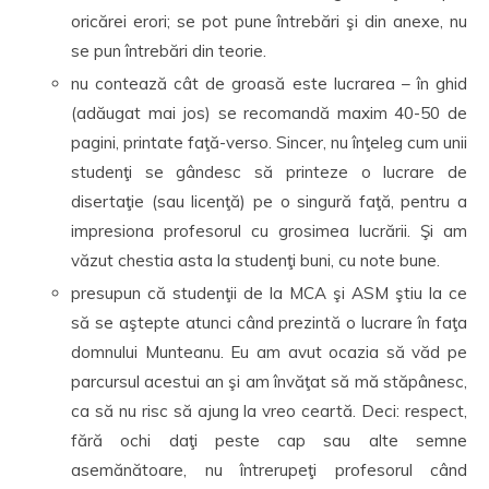
oricărei erori; se pot pune întrebări şi din anexe, nu
se pun întrebări din teorie.
nu contează cât de groasă este lucrarea – în ghid
(adăugat mai jos) se recomandă maxim 40-50 de
pagini, printate faţă-verso. Sincer, nu înţeleg cum unii
studenţi se gândesc să printeze o lucrare de
disertaţie (sau licenţă) pe o singură faţă, pentru a
impresiona profesorul cu grosimea lucrării. Şi am
văzut chestia asta la studenţi buni, cu note bune.
presupun că studenţii de la MCA şi ASM ştiu la ce
să se aştepte atunci când prezintă o lucrare în faţa
domnului Munteanu. Eu am avut ocazia să văd pe
parcursul acestui an şi am învăţat să mă stăpânesc,
ca să nu risc să ajung la vreo ceartă. Deci: respect,
fără ochi daţi peste cap sau alte semne
asemănătoare, nu întrerupeţi profesorul când