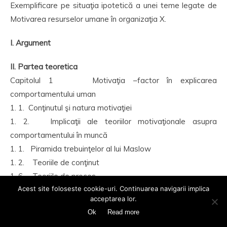
Exemplificare pe situaţia ipotetică a unei teme legate de
Motivarea resurselor umane în organizaţia X.
I. Argument
II. Partea teoretica
Capitolul 1 Motivaţia –factor în explicarea
comportamentului uman
1. 1. Conţinutul şi natura motivaţiei
1. 2. Implicaţii ale teoriilor motivaţionale asupra
comportamentului în muncă
1. 1. Piramida trebuinţelor al lui Maslow
1. 2. Teoriile de conţinut
1. 6. Teoriile de proces
Acest site foloseste cookie-uri. Continuarea navigarii implica
1. 7. Factorii cognitivi ca variabile explicative ale
acceptarea lor.
motivaţiei
Ok
Read more
1. 3. Structura motivaţională