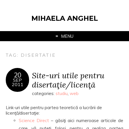
MIHAELA ANGHEL
MENU
TAG:
DISERTATIE
Site-uri utile pentru
20
SEP
disertaţie/licenţă
2011
categories:
studiu
,
web
Link-uri utile pentru partea teoretică a lucrării de
licenţă/disertaţie:
Science Direct
– găsiţi aici numeroase articole de
care vă puteţi folosi pentru a realiza partea