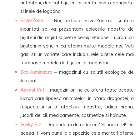
autohtoni, dedicat bijuteriilor pentru nunta: verighete
si inele de logodna.
SilverZone
– Noi, echipa SilverZone.ro, suntem
incantati sa va prezentam colectiile noastre de
bijuterii din argint si pietre semipretioase. Lucram cu
bijuterii in serie mica oferim multe modele noi. Veti
gasi stiluri variate care includ unele dintre cele mai
frumoase modele de bijuterii din industrie.
Eco-iluminat.ro
– magazinul cu solutii ecologice de
iluminat
Animal Vet
– magazin online ce ofera toate aceste
lucruri care lipsesc animalelor, in afara dragostei, a
respectului si a afectiunii noastre, adica hrana,
jucarii, delicii, medicamente, cosmetice si hainute.
Funky Biz
– Dependenti de reduceri? Si noi la fel! De
aceea iti vom pune la dispozitie cele mai tari oferte