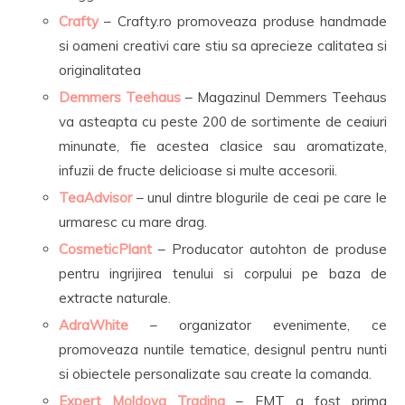
Crafty
– Crafty.ro promoveaza produse handmade
si oameni creativi care stiu sa aprecieze calitatea si
originalitatea
Demmers Teehaus
– Magazinul Demmers Teehaus
va asteapta cu peste 200 de sortimente de ceaiuri
minunate, fie acestea clasice sau aromatizate,
infuzii de fructe delicioase si multe accesorii.
TeaAdvisor
– unul dintre blogurile de ceai pe care le
urmaresc cu mare drag.
CosmeticPlant
– Producator autohton de produse
pentru ingrijirea tenului si corpului pe baza de
extracte naturale.
AdraWhite
– organizator evenimente, ce
promoveaza nuntile tematice, designul pentru nunti
si obiectele personalizate sau create la comanda.
Expert Moldova Trading
– EMT a fost prima