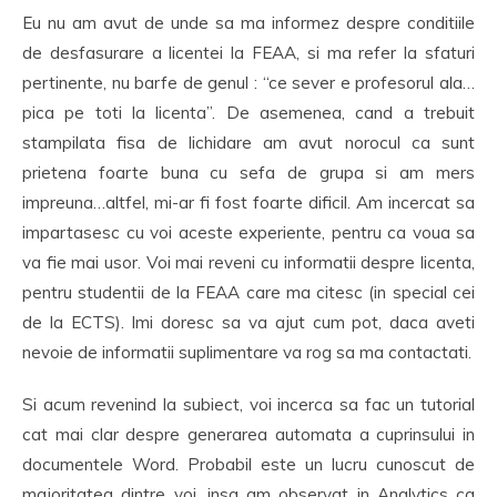
Eu nu am avut de unde sa ma informez despre conditiile
de desfasurare a licentei la FEAA, si ma refer la sfaturi
pertinente, nu barfe de genul : “ce sever e profesorul ala…
pica pe toti la licenta”. De asemenea, cand a trebuit
stampilata fisa de lichidare am avut norocul ca sunt
prietena foarte buna cu sefa de grupa si am mers
impreuna…altfel, mi-ar fi fost foarte dificil. Am incercat sa
impartasesc cu voi aceste experiente, pentru ca voua sa
va fie mai usor. Voi mai reveni cu informatii despre licenta,
pentru studentii de la FEAA care ma citesc (in special cei
de la ECTS). Imi doresc sa va ajut cum pot, daca aveti
nevoie de informatii suplimentare va rog sa ma contactati.
Si acum revenind la subiect, voi incerca sa fac un tutorial
cat mai clar despre generarea automata a cuprinsului in
documentele Word. Probabil este un lucru cunoscut de
majoritatea dintre voi, insa am observat in Analytics ca