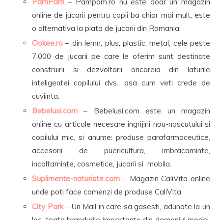
PamPam
– Pampam.ro nu este doar un magazin
online de jucarii pentru copii ba chiar mai mult, este
o alternativa la piata de jucarii din Romania.
Ookee.ro
– din lemn, plus, plastic, metal, cele peste
7.000 de jucarii pe care le oferim sunt destinate
construirii si dezvoltarii oricareia din laturile
inteligentei copilului dvs., asa cum veti crede de
cuviinta.
Bebelusi.com
– Bebelusi.com este un magazin
online cu articole necesare ingrijirii nou-nascutului si
copilului mic, si anume: produse parafarmaceutice,
accesorii de puericultura, imbracaminte,
incaltaminte, cosmetice, jucarii si mobila.
Suplimente-naturiste.com
– Magazin CaliVita online
unde poti face comenzi de produse CaliVita
City Park
– Un Mall in care sa gasesti, adunate la un
loc, toate brandurile importante din domeniul modei,