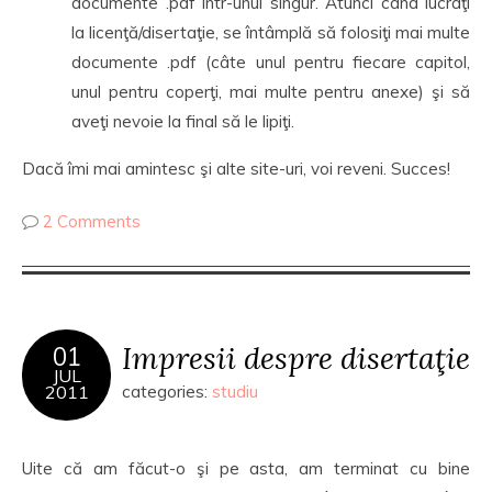
documente .pdf într-unul singur. Atunci când lucraţi
la licenţă/disertaţie, se întâmplă să folosiţi mai multe
documente .pdf (câte unul pentru fiecare capitol,
unul pentru coperţi, mai multe pentru anexe) şi să
aveţi nevoie la final să le lipiţi.
Dacă îmi mai amintesc şi alte site-uri, voi reveni. Succes!
2 Comments
Impresii despre disertaţie
01
JUL
2011
categories:
studiu
Uite că am făcut-o şi pe asta, am terminat cu bine