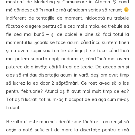
masterul de Marketing şi Comunicare în Afaceri. Şi când
mă gândesc că în martie mă gândeam serios să renunţ.
Indiferent de tentaţiile de moment, niciodată nu trebuie
făcută o alegere pentru că e cea mai simplă, ea trebuie să
fie cea mai bună – şi de obicei e bine să faci totul la
momentul lui. Şcoala se face acum, când încă suntem tineri
şi nu avem copii sau familie de îngrijit, se face când încă
mai putem suporta nopţi nedormite, când încă mai avem
puterea de a învăţa cărţi întregi de teorie. De aceea am şi
ales să-mi dau disertaţia acum, în vară, deşi am avut timp
să lucrez la ea doar 2 săptămâni. Ce rost avea să o las
pentru februarie? Atunci aş fi avut mai mult timp de ea?
Tot aş fi lucrat, tot nu m-aş fi ocupat de ea aşa cum mi-aş
fi dorit.
Rezultatul este mai mult decât satisfăcător – am reuşit să
obţin o notă suficient de mare la disertaţie pentru a mă