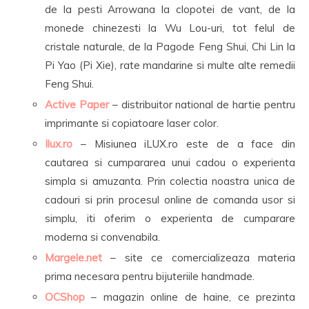
de la pesti Arrowana la clopotei de vant, de la
monede chinezesti la Wu Lou-uri, tot felul de
cristale naturale, de la Pagode Feng Shui, Chi Lin la
Pi Yao (Pi Xie), rate mandarine si multe alte remedii
Feng Shui.
Active Paper
– distribuitor national de hartie pentru
imprimante si copiatoare laser color.
Ilux.ro
– Misiunea iLUX.ro este de a face din
cautarea si cumpararea unui cadou o experienta
simpla si amuzanta. Prin colectia noastra unica de
cadouri si prin procesul online de comanda usor si
simplu, iti oferim o experienta de cumparare
moderna si convenabila.
Margele.net
– site ce comercializeaza materia
prima necesara pentru bijuteriile handmade.
OCShop
– magazin online de haine, ce prezinta