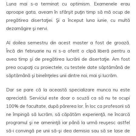
Luna mai s-a terminat cu optimism. Examenele erau
aproape gata, aveam în sfârşit puţin timp să mă ocup de
pregătirea disertaţiei. Şi a început luna iunie, cu multă
dezamăgire şi nervi.
Al doilea semestru din acest master a fost de groază.
Încă din februarie nu ni s-a oferit o clipă liberă pentru a
avea timp şi de pregătirea lucrării de disertaţie. Am fost
prea ocupaţi cu proiectele, cu testele date săptămână de
săptămână şi bineînţeles unii dintre noi, mai şi lucrăm.
Dar se pare că la această specializare munca nu este
apreciată. Serviciul este doar o scuză ca să nu te ocupi
100% de facultate, după părerea lor. În loc ca profesorii să
ne împingă să lucrăm, să căpătăm experienţă, ne încarcă
programul şi ne ameninţă iar până la urmă reuşesc astfel
să-i convingă pe unii să-şi dea demisia sau să se lase de