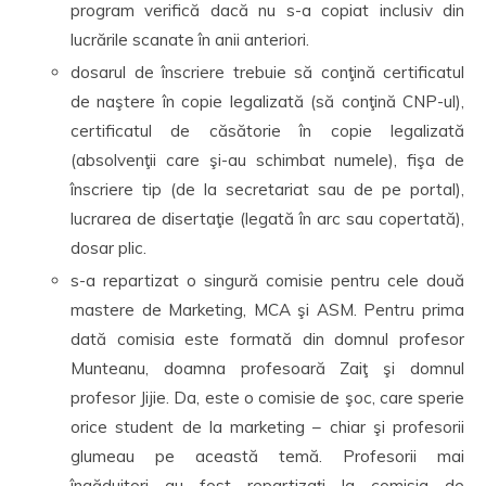
program verifică dacă nu s-a copiat inclusiv din
lucrările scanate în anii anteriori.
dosarul de înscriere trebuie să conţină certificatul
de naştere în copie legalizată (să conţină CNP-ul),
certificatul de căsătorie în copie legalizată
(absolvenţii care şi-au schimbat numele), fişa de
înscriere tip (de la secretariat sau de pe portal),
lucrarea de disertaţie (legată în arc sau copertată),
dosar plic.
s-a repartizat o singură comisie pentru cele două
mastere de Marketing, MCA şi ASM. Pentru prima
dată comisia este formată din domnul profesor
Munteanu, doamna profesoară Zaiţ şi domnul
profesor Jijie. Da, este o comisie de şoc, care sperie
orice student de la marketing – chiar şi profesorii
glumeau pe această temă. Profesorii mai
îngăduitori au fost repartizaţi la comisia de