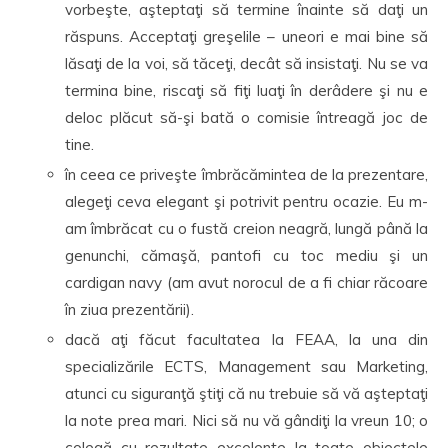
vorbeşte, aşteptaţi să termine înainte să daţi un
răspuns. Acceptaţi greşelile – uneori e mai bine să
lăsaţi de la voi, să tăceţi, decât să insistaţi. Nu se va
termina bine, riscaţi să fiţi luaţi în derâdere şi nu e
deloc plăcut să-şi bată o comisie întreagă joc de
tine.
în ceea ce priveşte îmbrăcămintea de la prezentare,
alegeţi ceva elegant şi potrivit pentru ocazie. Eu m-
am îmbrăcat cu o fustă creion neagră, lungă până la
genunchi, cămaşă, pantofi cu toc mediu şi un
cardigan navy (am avut norocul de a fi chiar răcoare
în ziua prezentării).
dacă aţi făcut facultatea la FEAA, la una din
specializările ECTS, Management sau Marketing,
atunci cu siguranţă ştiţi că nu trebuie să vă aşteptaţi
la note prea mari. Nici să nu vă gândiţi la vreun 10; o
colegă cu rezultate excelente la toate obiectele