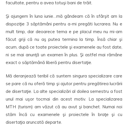
facultate, pentru a avea totuşi bani de trăit.
Şi ajungem în luna iunie…mă gândeam că în sfârşit am la
dispoziţie 3 săptămâni pentru a-mi pregăti lucrarea. Nu e
mult timp, dar deoarece tema e pe placul meu nu mi-am
făcut griji că nu aş putea termina la timp. Însă chiar şi
acum, după ce toate proiectele şi examenele au fost date,
ni se mai anunţă un examen în plus. Şi astfel mai rămâne
exact o săptămână liberă pentru disertaţie.
Mă deranjează teribil că suntem singura specializare care
se pare că nu oferă timp şi ajutor pentru pregătirea lucrării
de disertaţie. La alte specializări al doilea semestru a fost
unul mai uşor tocmai din acest motiv. La specializarea
MTH (turism) am văzut că au avut şi banchet. Numai noi
stăm încă cu examenele şi proiectele în braţe şi cu
disertaţia aruncată departe.