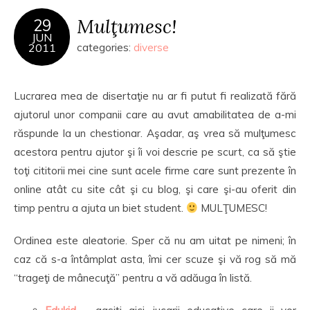
Mulţumesc!
29
JUN
2011
categories:
diverse
Lucrarea mea de disertaţie nu ar fi putut fi realizată fără
ajutorul unor companii care au avut amabilitatea de a-mi
răspunde la un chestionar. Aşadar, aş vrea să mulţumesc
acestora pentru ajutor şi îi voi descrie pe scurt, ca să ştie
toţi cititorii mei cine sunt acele firme care sunt prezente în
online atât cu site cât şi cu blog, şi care şi-au oferit din
timp pentru a ajuta un biet student.
MULŢUMESC!
Ordinea este aleatorie. Sper că nu am uitat pe nimeni; în
caz că s-a întâmplat asta, îmi cer scuze şi vă rog să mă
“trageţi de mânecuţă” pentru a vă adăuga în listă.