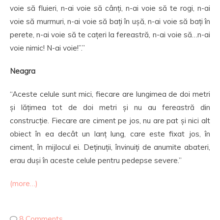
voie să fluieri, n-ai voie să cânți, n-ai voie să te rogi, n-ai
voie să murmuri, n-ai voie să bați în ușă, n-ai voie să bați în
perete, n-ai voie să te cațeri la fereastră, n-ai voie să…n-ai
voie nimic! N-ai voie!”.”
Neagra
“Aceste celule sunt mici, fiecare are lungimea de doi metri
și lățimea tot de doi metri și nu au fereastră din
construcție. Fiecare are ciment pe jos, nu are pat și nici alt
obiect în ea decât un lanț lung, care este fixat jos, în
ciment, în mijlocul ei. Deținuții, învinuiți de anumite abateri,
erau duși în aceste celule pentru pedepse severe.”
(more…)
8 Comments