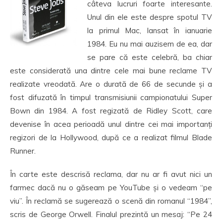
câteva lucruri foarte interesante.
Unul din ele este despre spotul TV
la primul Mac, lansat în ianuarie
1984. Eu nu mai auzisem de ea, dar
se pare că este celebră, ba chiar
este considerată una dintre cele mai bune reclame TV
realizate vreodată. Are o durată de 66 de secunde și a
fost difuzată în timpul transmisiunii campionatului Super
Bown din 1984. A fost regizată de Ridley Scott, care
devenise în acea perioadă unul dintre cei mai importanți
regizori de la Hollywood, după ce a realizat filmul Blade
Runner.
În carte este descrisă reclama, dar nu ar fi avut nici un
farmec dacă nu o găseam pe YouTube și o vedeam “pe
viu”. În reclamă se sugerează o scenă din romanul “1984”,
scris de George Orwell. Finalul prezintă un mesaj: “Pe 24