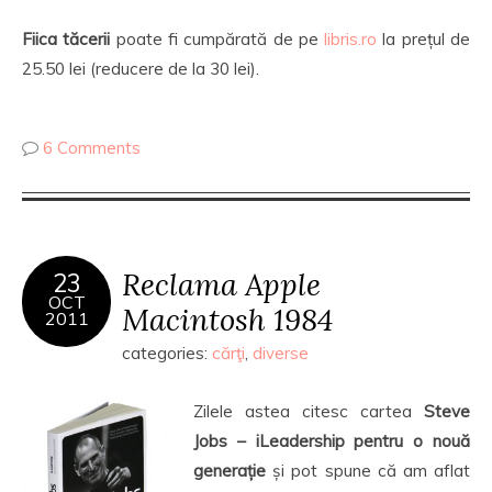
Fiica tăcerii
poate fi cumpărată de pe
libris.ro
la prețul de
25.50 lei (reducere de la 30 lei).
6 Comments
Reclama Apple
23
OCT
Macintosh 1984
2011
categories:
cărţi
,
diverse
Zilele astea citesc cartea
Steve
Jobs – iLeadership pentru o nouă
generație
și pot spune că am aflat