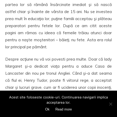
partea lor să rămână însărcinate imediat şi să nască
astfel chiar şi înainte de vârsta de 15 ani. Nu se investea
prea mult în educaţia lor, puţine familii acceptau şi plăteau
preparatori pentru fetele lor. După ce am citit aceste
pagini am rămas cu ideea că femeile trăiau atunci doar
pentru a naşte moştenitori – băieţi, nu fete. Asta era rolul
lor principal pe pământ.
Despre acţiune nu vă voi povesti prea multe. Doar că lady
Margaret şi-a dedicat viaţa pentru a aduce Casa de
Lancaster din nou pe tronul Angliei. Când şi-a dat seama
că fiul ei, Henry Tudor, poate fi viitorul rege, a acceptat
chiar şi lucruri grave, cum ar fi uciderea unor copii inocenţi,
în ciuda faptului că o venera pe Ioana d’Arc şi că se
Acest site foloseste cookie-uri. Continuarea navigarii implica
declara mare credincioasă şi iubitoare a lui Dumnezeu.
acceptarea lor.
Dacă regina Elizabeth Woodville (regina albă) a fost
Ok
Read more
prezentată în carte în cei mai frumoşi termeni, lady