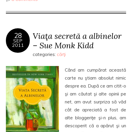
Viaţa secretă a albinelor
28
SEP
– Sue Monk Kidd
2011
categories:
cărţi
Când am cumpărat această
carte nu ştiam absolut nimic
despre ea. După ce am citit-o
şi am căutat şi alte opinii pe
net, am avut surpriza să văd
cât de apreciată a fost de
alte bloggeriţe şi-n plus, am
descoperit că a apărut şi un