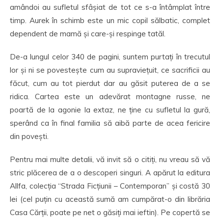
amândoi au sufletul sfâșiat de tot ce s-a întâmplat între
timp. Aurek în schimb este un mic copil sălbatic, complet
dependent de mamă și care-și respinge tatăl.
De-a lungul celor 340 de pagini, suntem purtați în trecutul
lor și ni se povestește cum au supraviețuit, ce sacrificii au
făcut, cum au tot pierdut dar au găsit puterea de a se
ridica. Cartea este un adevărat montagne russe, ne
poartă de la agonie la extaz, ne ține cu sufletul la gură,
sperând ca în final familia să aibă parte de acea fericire
din povești.
Pentru mai multe detalii, vă invit să o citiți, nu vreau să vă
stric plăcerea de a o descoperi singuri. A apărut la editura
Allfa, colecția “Strada Ficțiunii – Contemporan” și costă 30
lei (cel puțin cu această sumă am cumpărat-o din librăria
Casa Cărții, poate pe net o găsiți mai ieftin). Pe copertă se