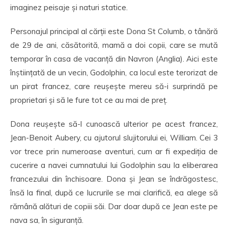
imaginez peisaje și naturi statice.
Personajul principal al cărții este Dona St Columb, o tânără
de 29 de ani, căsătorită, mamă a doi copii, care se mută
temporar în casa de vacanță din Navron (Anglia). Aici este
înștiințată de un vecin, Godolphin, ca locul este terorizat de
un pirat francez, care reușește mereu să-i surprindă pe
proprietari și să le fure tot ce au mai de preț.
Dona reușește să-l cunoască ulterior pe acest francez,
Jean-Benoit Aubery, cu ajutorul slujitorului ei, William. Cei 3
vor trece prin numeroase aventuri, cum ar fi expediția de
cucerire a navei cumnatului lui Godolphin sau la eliberarea
francezului din închisoare. Dona și Jean se îndrăgostesc,
însă la final, după ce lucrurile se mai clarifică, ea alege să
rămână alături de copiii săi. Dar doar după ce Jean este pe
nava sa, în siguranță.