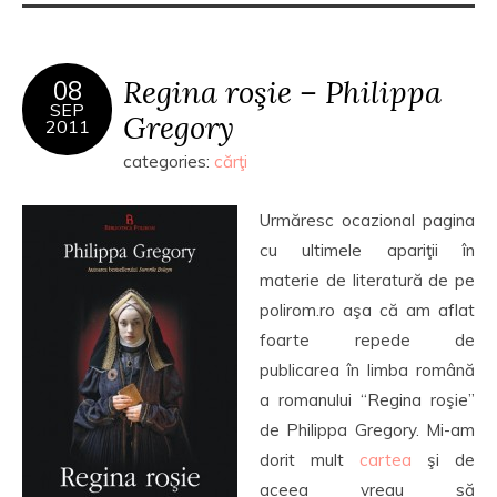
Regina roşie – Philippa
08
SEP
Gregory
2011
categories:
cărţi
Urmăresc ocazional pagina
cu ultimele apariţii în
materie de literatură de pe
polirom.ro aşa că am aflat
foarte repede de
publicarea în limba română
a romanului “Regina roşie”
de Philippa Gregory. Mi-am
dorit mult
cartea
şi de
aceea vreau să