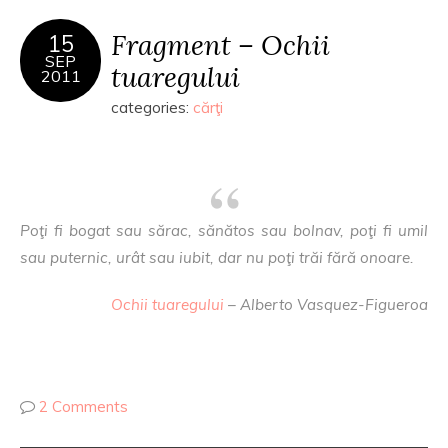
Fragment – Ochii
15
SEP
tuaregului
2011
categories:
cărţi
Poţi fi bogat sau sărac, sănătos sau bolnav, poţi fi umil
sau puternic, urât sau iubit, dar nu poţi trăi fără onoare.
Ochii tuaregului
– Alberto Vasquez-Figueroa
2 Comments