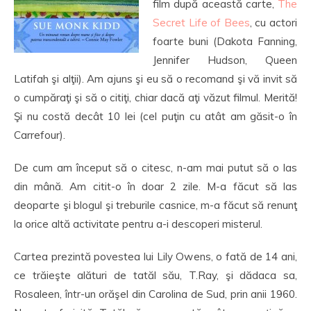
film după această carte,
The
Secret Life of Bees
, cu actori
foarte buni (Dakota Fanning,
Jennifer Hudson, Queen
Latifah şi alţii). Am ajuns şi eu să o recomand şi vă invit să
o cumpăraţi şi să o citiţi, chiar dacă aţi văzut filmul. Merită!
Şi nu costă decât 10 lei (cel puţin cu atât am găsit-o în
Carrefour).
De cum am început să o citesc, n-am mai putut să o las
din mână. Am citit-o în doar 2 zile. M-a făcut să las
deoparte şi blogul şi treburile casnice, m-a făcut să renunţ
la orice altă activitate pentru a-i descoperi misterul.
Cartea prezintă povestea lui Lily Owens, o fată de 14 ani,
ce trăieşte alături de tatăl său, T.Ray, şi dădaca sa,
Rosaleen, într-un orăşel din Carolina de Sud, prin anii 1960.