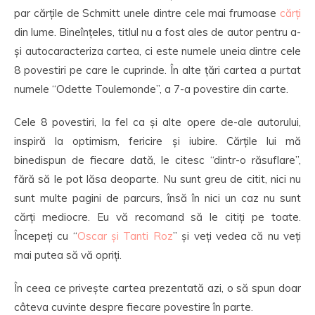
par cărțile de Schmitt unele dintre cele mai frumoase
cărți
din lume. Bineînțeles, titlul nu a fost ales de autor pentru a-
și autocaracteriza cartea, ci este numele uneia dintre cele
8 povestiri pe care le cuprinde. În alte țări cartea a purtat
numele “Odette Toulemonde”, a 7-a povestire din carte.
Cele 8 povestiri, la fel ca și alte opere de-ale autorului,
inspiră la optimism, fericire și iubire. Cărțile lui mă
binedispun de fiecare dată, le citesc “dintr-o răsuflare”,
fără să le pot lăsa deoparte. Nu sunt greu de citit, nici nu
sunt multe pagini de parcurs, însă în nici un caz nu sunt
cărți mediocre. Eu vă recomand să le citiți pe toate.
Începeți cu “
Oscar și Tanti Roz
” și veți vedea că nu veți
mai putea să vă opriți.
În ceea ce privește cartea prezentată azi, o să spun doar
câteva cuvinte despre fiecare povestire în parte.