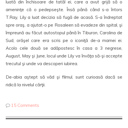
luată din închisoare de tatăl ei, care a avut grijă să o
ameninţe că o pedepseşte. Însă până când s-a întors
T.Ray, Lily a luat decizia să fugă de acasă. S-a îndreptat
spre oraş, a ajutat-o pe Rosaleen să evadeze din spital, şi
împreună au făcut autostopul până în Tiburon, Carolina de
Sud, orăşel care era scris pe o iconiţă de-a mamei ei.
Acolo cele două se adăpostesc în casa a 3 negrese,
August, May şi June, locul unde Lily va învăţa să-şi accepte
trecutul şi unde va descoperi iubirea.
De-abia aştept să văd şi filmul, sunt curioasă dacă se
ridică la nivelul cărţii.
15 Comments