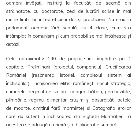
oameni învățați, instruiți la facultăți de seamă din
străinătate, cu doctorate, zeci de lucrări scrise în mai
multe limbi, buni teoreticieni dar și practicieni. Nu erau în
parlament oameni fără școală, cu 4 clase, cum s-a
întâmplat în comunism și cum probabil se mai întâlnește și
astăzi.
Cele aproximativ 190 de pagini sunt împărțite pe 4
capitole: Preliminarii (proiectul, compendiu), Crucificarea
României (rescrierea istoriei, complexul sistem al
închisorilor), Închisoarea elitei românești (locul strategic,
numerele, regimul de izolare, neagra, bătaia, perchezițiile,
plimbările, regimul alimentar, cruzimi și absurdități, actele
de moarte, cimitirul fără morminte) și Catagrafia eroilor
care au suferit în închisoarea din Sighetu Marmației. La
acestea se adaugă o anexă și o bibliografie sumară.