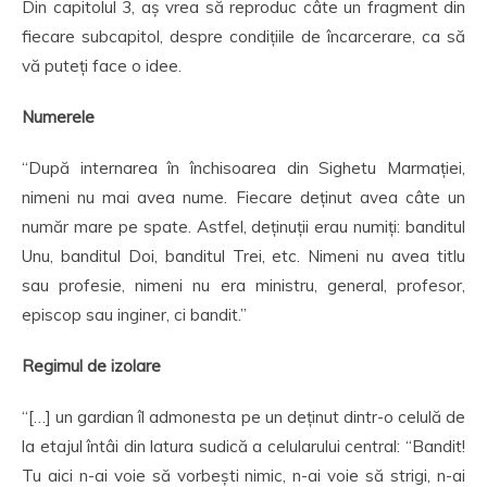
Din capitolul 3, aș vrea să reproduc câte un fragment din
fiecare subcapitol, despre condițiile de încarcerare, ca să
vă puteți face o idee.
Numerele
“După internarea în închisoarea din Sighetu Marmației,
nimeni nu mai avea nume. Fiecare deținut avea câte un
număr mare pe spate. Astfel, deținuții erau numiți: banditul
Unu, banditul Doi, banditul Trei, etc. Nimeni nu avea titlu
sau profesie, nimeni nu era ministru, general, profesor,
episcop sau inginer, ci bandit.”
Regimul de izolare
“[…] un gardian îl admonesta pe un deținut dintr-o celulă de
la etajul întâi din latura sudică a celularului central: “Bandit!
Tu aici n-ai voie să vorbești nimic, n-ai voie să strigi, n-ai