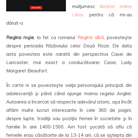
mulţumesc
librăriei online
Libris
pentru că mi-au
dăruit-o.
Regina roşie
, la fel ca romanul
Regina albă
, povesteşte
despre perioada Războiului celor Două Roze. De data
asta povestea este narată din perspectiva Casei de
Lancaster, mai exact a conducătoarei Casei, Lady
Margaret Beaufort.
În carte ni se povesteşte viaţa personajului principal, din
adolescenţă şi până când ajunge mama regelui Angliei.
Autoarea a încercat să respecte adevărul istoric, aşa încât
aflăm multe lucruri interesante în cele 360 de pagini,
despre lupte, tradiţii sau poziţia femeii în societate şi în
familie în anii 1400-1500. Am fost şocată să aflu că
femeile erau căsătorite de la 13-14 ani, că se aştepta din