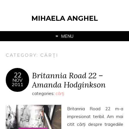
MIHAELA ANGHEL
MENU
CATEGORY:
CĂRŢI
Britannia Road 22 –
22
NOV
Amanda Hodginkson
2011
categories:
cărţi
Britannia Road 22 m-a
impresionat teribil. Am mai
citit cărți despre tragediile