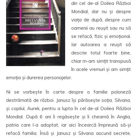
din cel de-al Doilea Război
Mondial, dar nu și despre
viața de după, despre cum
oamenii au reușit sau nu să
se refacă, fizic și emoțional.
Iar autoarea a reușit să
descrie totul foarte bine,
chiar m-am simțit transpusă
în acele vremuri și am simțit
emoția și durerea personajelor.
Ni se vorbește în carte despre o familie poloneză
destrămată de război. Janusz își părăsește soția, Silvana,
și copilul, Aurek, pentru a lupta în cel de-al Doilea Război
Mondial. După 6 ani îi regăsește și îi cheamă în Anglia,
patria care l-a adoptat, iar aici încearcă împreună să-și
refacă familia. Însă și Janusz și Silvana ascund secrete,