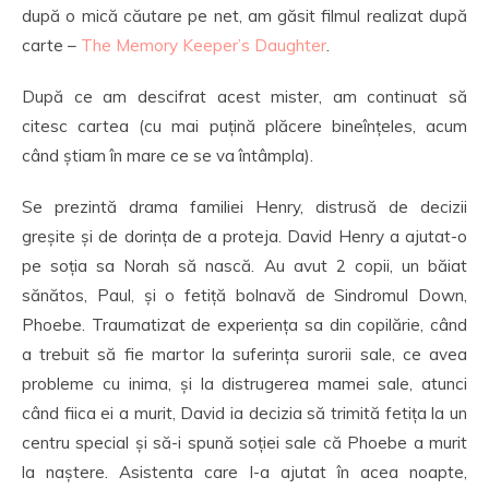
după o mică căutare pe net, am găsit filmul realizat după
carte –
The Memory Keeper’s Daughter
.
După ce am descifrat acest mister, am continuat să
citesc cartea (cu mai puțină plăcere bineînțeles, acum
când știam în mare ce se va întâmpla).
Se prezintă drama familiei Henry, distrusă de decizii
greșite și de dorința de a proteja. David Henry a ajutat-o
pe soția sa Norah să nască. Au avut 2 copii, un băiat
sănătos, Paul, și o fetiță bolnavă de Sindromul Down,
Phoebe. Traumatizat de experiența sa din copilărie, când
a trebuit să fie martor la suferința surorii sale, ce avea
probleme cu inima, și la distrugerea mamei sale, atunci
când fiica ei a murit, David ia decizia să trimită fetița la un
centru special și să-i spună soției sale că Phoebe a murit
la naștere. Asistenta care l-a ajutat în acea noapte,