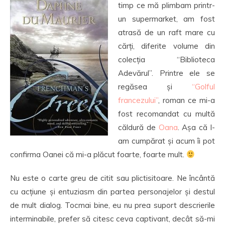
timp ce mă plimbam printr-
un supermarket, am fost
atrasă de un raft mare cu
cărți, diferite volume din
colecția “Biblioteca
Adevărul”. Printre ele se
regăsea și
“Golful
francezului”
, roman ce mi-a
fost recomandat cu multă
căldură de
Oana
. Așa că l-
am cumpărat și acum îi pot
confirma Oanei că mi-a plăcut foarte, foarte mult.
Nu este o carte greu de citit sau plictisitoare. Ne încântă
cu acțiune și entuziasm din partea personajelor și destul
de mult dialog. Tocmai bine, eu nu prea suport descrierile
interminabile, prefer să citesc ceva captivant, decât să-mi