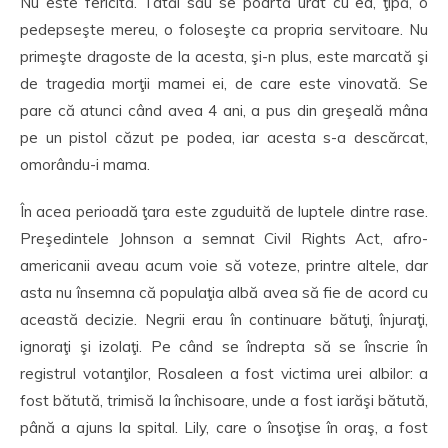
Nu este fericită. Tatăl său se poartă urât cu ea, ţipă, o
pedepseşte mereu, o foloseşte ca propria servitoare. Nu
primeşte dragoste de la acesta, şi-n plus, este marcată şi
de tragedia morţii mamei ei, de care este vinovată. Se
pare că atunci când avea 4 ani, a pus din greşeală mâna
pe un pistol căzut pe podea, iar acesta s-a descărcat,
omorându-i mama.
În acea perioadă ţara este zguduită de luptele dintre rase.
Preşedintele Johnson a semnat Civil Rights Act, afro-
americanii aveau acum voie să voteze, printre altele, dar
asta nu însemna că populaţia albă avea să fie de acord cu
această decizie. Negrii erau în continuare bătuţi, înjuraţi,
ignoraţi şi izolaţi. Pe când se îndrepta să se înscrie în
registrul votanţilor, Rosaleen a fost victima urei albilor: a
fost bătută, trimisă la închisoare, unde a fost iarăşi bătută,
până a ajuns la spital. Lily, care o însoţise în oraş, a fost