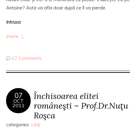
Antoine? Asta va afla doar după ce îl va pierde.
Intrusa
(more…)
17 Comments
Închisoarea elitei
07
OCT
româneşti – Prof.Dr.Nuţu
2011
Roşca
categories:
cărţi