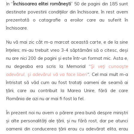
In “
Închisoarea elitei românești
” 50 de pagini din 185 sunt
destinate povestirii condițiilor din închisoare, în rest avem
prezentată o catagrafie a eroilor care au suferit în
închisoare.
Nu vă mai zic cât m-a marcat această carte, e de la sine
înțeles; mi-au trebuit vreo 3-4 săptămâni să o citesc, deși
nu are nici 200 de pagini și este într-un format mic. Asta e,
nu degeaba era scris la Memorial “
Şi veţi cunoaşte
adevărul, şi adevărul vă va face liberi
“.
Cel mai mult m-a
întristat să văd cum au fost tratați oameni de seamă ai
țării, care au contribuit la Marea Unire, fără de care
România de azi nu ar mai fi fost la fel.
În prezent noi nu avem o părere prea bună despre miniștri
și alte personalități ale țării, și nu fără rost, dar pe atunci
oamenii din conducerea țării erau cu adevărat elita, erau