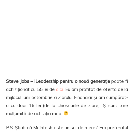
Steve Jobs – iLeadership pentru o nouă generație
poate fi
achiziționat cu 55 lei de
aici
. Eu am profitat de oferta de la
mijlocul lunii octombrie a Ziarului Financiar și am cumpărat-
o cu doar 16 lei (de la chioșcurile de ziare). Și sunt tare
mulțumită de achiziția mea.
P.S. Știați că McIntosh este un soi de mere? Era preferatul