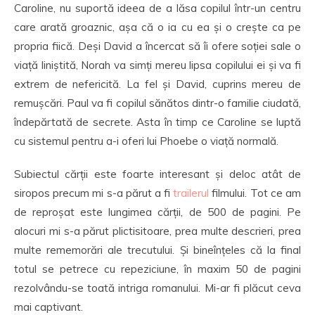
Caroline, nu suportă ideea de a lăsa copilul într-un centru
care arată groaznic, așa că o ia cu ea și o crește ca pe
propria fiică. Deși David a încercat să îi ofere soției sale o
viață liniștită, Norah va simți mereu lipsa copilului ei și va fi
extrem de nefericită. La fel și David, cuprins mereu de
remușcări. Paul va fi copilul sănătos dintr-o familie ciudată,
îndepărtată de secrete. Asta în timp ce Caroline se luptă
cu sistemul pentru a-i oferi lui Phoebe o viață normală.
Subiectul cărții este foarte interesant și deloc atât de
siropos precum mi s-a părut a fi
trailerul
filmului. Tot ce am
de reproșat este lungimea cărții, de 500 de pagini. Pe
alocuri mi s-a părut plictisitoare, prea multe descrieri, prea
multe rememorări ale trecutului. Și bineînțeles că la final
totul se petrece cu repeziciune, în maxim 50 de pagini
rezolvându-se toată intriga romanului. Mi-ar fi plăcut ceva
mai captivant.