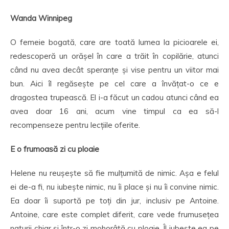
Wanda Winnipeg
O femeie bogată, care are toată lumea la picioarele ei,
redescoperă un orășel în care a trăit în copilărie, atunci
când nu avea decât speranțe și vise pentru un viitor mai
bun. Aici îl regăsește pe cel care a învățat-o ce e
dragostea trupească. El i-a făcut un cadou atunci când ea
avea doar 16 ani, acum vine timpul ca ea să-l
recompenseze pentru lecțiile oferite.
E o frumoasă zi cu ploaie
Helene nu reușește să fie mulțumită de nimic. Așa e felul
ei de-a fi, nu iubește nimic, nu îi place și nu îi convine nimic.
Ea doar îi suportă pe toți din jur, inclusiv pe Antoine.
Antoine, care este complet diferit, care vede frumusețea
naturii chiar și într-o zi mohorâtă cu ploaie. Îl iubește ea pe