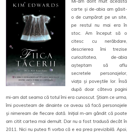
Mi-am dorit mult această
carte și de-abia am găsit-
o de cumpărat pe un site,
pe restul nu mai era în
stoc. Am început să o
citesc cu nerăbdare,
descrierea îmi trezise
curiozitatea, de-abia
așteptam să aflu
secretele personajelor,
viața și poveștile lor. Însă
după doar câteva pagini
mi-am dat seama că totul îmi era cunoscut. Știam ce urma,
îmi povesteam de dinainte ce aveau să facă personajele
și nimeream de fiecare dată. Inițial m-am gândit că poate
am citit cartea mai demult. Dar nu a fost tradusă decât în
2011. Nici nu putea fi vorba că e ea prea previzibilă. Apoi,